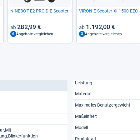
NINE­BOT E2 PRO D E-​Scoo­ter
VIRON E-​Scoo­ter XI-​1500-​EEC
282,99 €
1.192,00 €
6
3
Angebote vergleichen
Angebote vergleichen
Leistung
Material
Maximales Benutzergewicht
Maßeinheit
Modell
ar,Mit
ung,Blinkerfunktion
Produktart