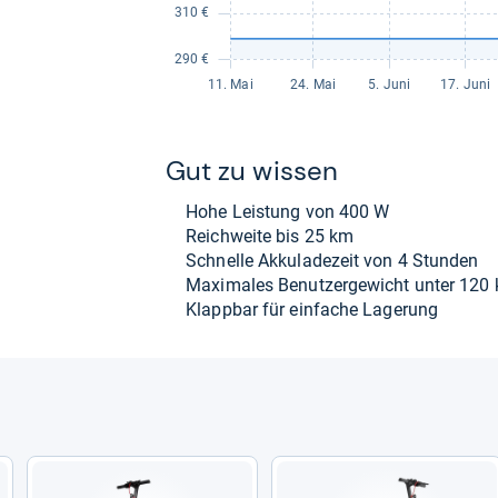
Gut zu wis­sen
Hohe Leis­tung von 400 W
Reich­weite bis 25 km
Schnelle Akku­la­de­zeit von 4 Stun­den
Maxi­ma­les Benut­zer­ge­wicht unter 120
Klapp­bar für ein­fa­che Lage­rung