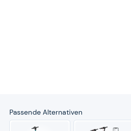
Pas­sende Alter­na­ti­ven