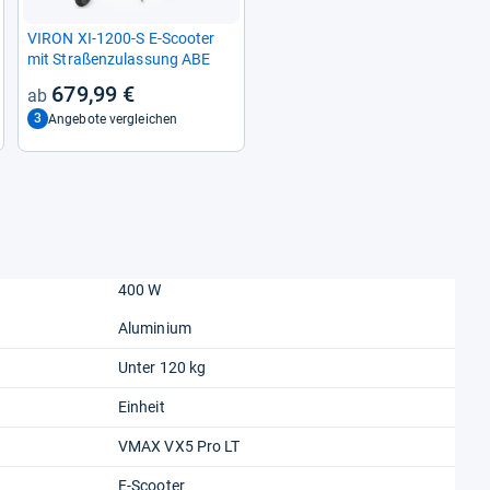
VIRON XI-​1200-​S E-​Scoo­ter
mit Stra­ßen­zu­las­sung ABE
679,99 €
3
Angebote vergleichen
400 W
Aluminium
Unter 120 kg
Einheit
VMAX VX5 Pro LT
E-Scooter