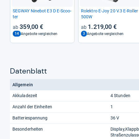
SEG­WAY Nine­bot E3 D E-​Scoo­
Rolek­tro E-​Joy 20 V.3 E-​Rol­ler
ter
500W
359,00 €
1.219,00 €
14
3
Angebote vergleichen
Angebote vergleichen
Datenblatt
Allgemein
Akkuladezeit
4 Stunden
Anzahl der Einheiten
1
Batteriespannung
36 V
Besonderheiten
Display,Klappb
Straßenzulass