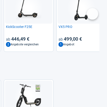
nächste
KickS­coo­ter F25E
VX5 PRO
446,49 €
499,00 €
2
1
Angebote vergleichen
Angebot