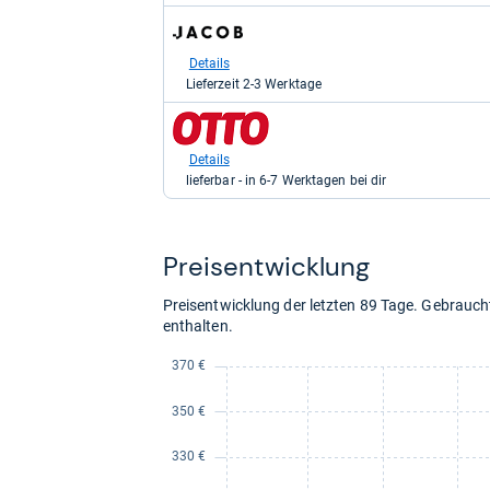
kaufen.
zum
Shop:
bei
Details
Jacob
Lieferzeit 2-3 Werktage
Elektronik
direkt
zum
für
Shop:
394,07
bei
Details
kaufen.
Otto.de
lieferbar - in 6-7 Werktagen bei dir
für
399,90
kaufen.
Preis­ent­wick­lung
Preisentwicklung der letzten 89 Tage. Gebrau
enthalten.