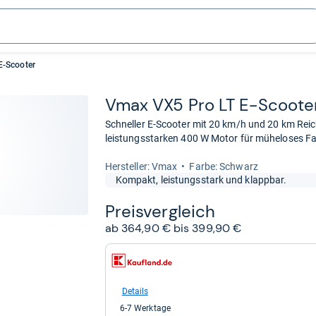
E-Scooter
Vmax VX5 Pro LT E-​Scoo­te
Schneller E-Scooter mit 20 km/h und 20 km Reic
leistungsstarken 400 W Motor für müheloses F
Her­stel­ler: Vmax
Farbe: Schwarz
Kompakt, leistungsstark und klappbar.
Preis­ver­gleich
ab 364,90 € bis 399,90 €
zum
Shop:
bei
Kaufland
Details
für
6-7 Werktage
364,90