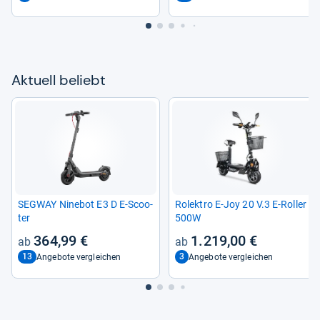
Aktu­ell beliebt
SEG­WAY Nine­bot E3 D E-​Scoo­
Rolek­tro E-​Joy 20 V.3 E-​Rol­ler
ter
500W
364,99 €
1.219,00 €
13
3
Angebote vergleichen
Angebote vergleichen