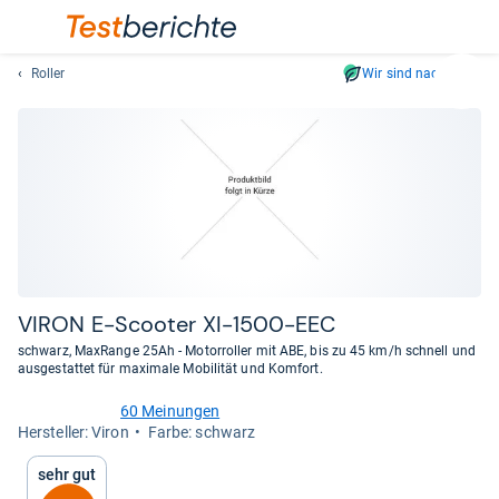
Roller
Wir sind nachhaltig
Suc
Geben
Sie
mindest
drei
Zeichen
ein.
Vorschl
erschei
automat
VIRON E-​Scoo­ter XI-​1500-​EEC
und
schwarz, MaxRange 25Ah - Motorroller mit ABE, bis zu 45 km/h schnell und
lassen
ausgestattet für maximale Mobilität und Komfort.
sich
60 Meinungen
mit
4,8
Her­stel­ler: Viron
Farbe: schwarz
den
von
Pfeiltas
5
Sehr gut
Sternen
auswähl