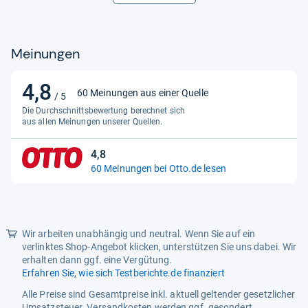
Max. Belastbarkeit
120 kg
Bereifung
Meinungen
Bereifungsart
Luftreifen
4,8
Antrieb
4,8
60 Meinungen aus einer Quelle
/ 5
von
Höchstgeschwindigkeit
45 km/h
Die Durchschnittsbewertung berechnet sich
5
aus allen Meinungen unserer Quellen.
Allgemein
Sternen
4,8
Aktualität
Nur aktuelle Produkte
4,8
60 Meinungen bei Otto.de lesen
von
Varianten
25 Ah
5
Sternen
Leistungsmerkmale
Dauerleistung
750.00 W
Wir arbeiten unabhängig und neutral. Wenn Sie auf ein
verlinktes Shop-Angebot klicken, unterstützen Sie uns dabei. Wir
Funktionalitäten
erhalten dann ggf. eine Vergütung.
Erfahren Sie, wie sich Testberichte.de finanziert
Funktionen
Frontlicht,
zusammenklappbar
Alle Preise sind Gesamtpreise inkl. aktuell geltender gesetzlicher
Umsatzsteuer. Versandkosten werden ggf. gesondert