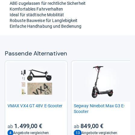
ABE-​zuge­las­sen für recht­li­che Sicher­heit
Kom­for­ta­bles Fahr­ver­hal­ten
Ideal für städ­ti­sche Mobi­li­tät
Robuste Bau­weise für Lang­le­big­keit
Ein­fa­che Hand­ha­bung und Bedie­nung
Pas­sende Alter­na­ti­ven
VMAX VX4 GT 48V E-​Scoo­ter
Seg­way Nine­bot Max G3 E-​
Scoo­ter
1.499,00 €
849,00 €
4
13
Angebote vergleichen
Angebote vergleichen