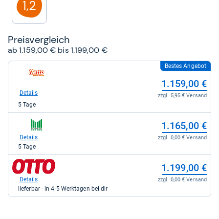
1,2
Preis­ver­gleich
ab 1.159,00 € bis 1.199,00 €
Bestes Angebot
zum
Shop:
1.159,00 €
bei
Netto-
Details
zzgl. 5,95 € Versand
Online
5 Tage
für
1.159,00
zum
kaufen.
1.165,00 €
Shop:
bei
Details
zzgl. 0,00 € Versand
Marktkauf
5 Tage
für
1.165,00
zum
1.199,00 €
kaufen.
Shop:
bei
Details
zzgl. 0,00 € Versand
Otto.de
lieferbar - in 4-5 Werktagen bei dir
für
1.199,00
kaufen.