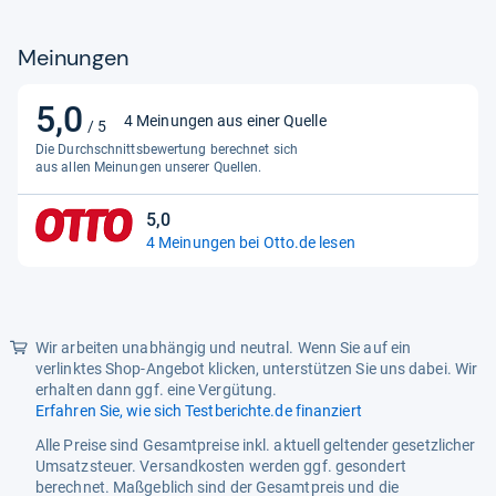
Meinungen
5,0
5,0
4 Meinungen aus einer Quelle
/ 5
von
Die Durchschnittsbewertung berechnet sich
5
aus allen Meinungen unserer Quellen.
Sternen
5,0
5,0
4 Meinungen bei Otto.de lesen
von
5
Sternen
Wir arbeiten unabhängig und neutral. Wenn Sie auf ein
verlinktes Shop-Angebot klicken, unterstützen Sie uns dabei. Wir
erhalten dann ggf. eine Vergütung.
Erfahren Sie, wie sich Testberichte.de finanziert
Alle Preise sind Gesamtpreise inkl. aktuell geltender gesetzlicher
Umsatzsteuer. Versandkosten werden ggf. gesondert
berechnet. Maßgeblich sind der Gesamtpreis und die