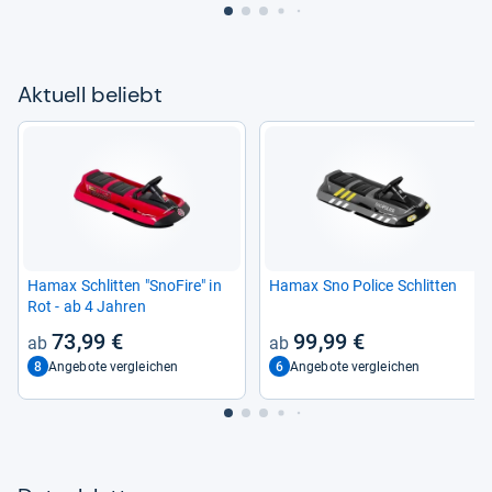
Aktu­ell beliebt
Hamax Schlit­ten "Sno­Fire" in
Hamax Sno Police Schlit­ten
Rot -​ ab 4 Jah­ren
73,99 €
99,99 €
8
6
Angebote vergleichen
Angebote vergleichen