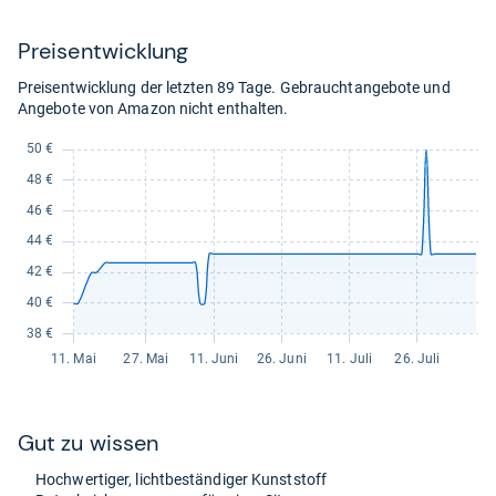
69,99
kaufen.
Preis­ent­wick­lung
Preisentwicklung der letzten 89 Tage. Gebrauchtangebote und
Angebote von Amazon nicht enthalten.
Gut zu wis­sen
Hoch­wer­ti­ger, licht­be­stän­di­ger Kunst­stoff