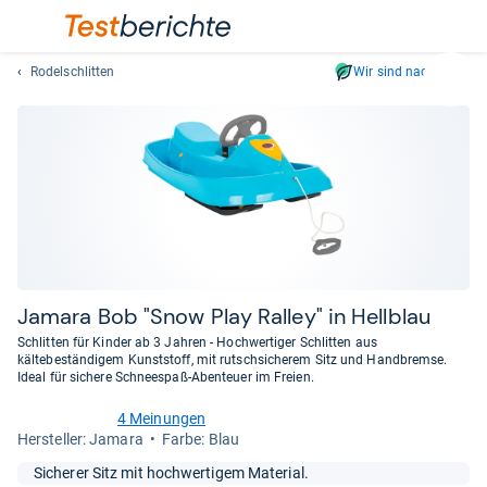
Rodelschlitten
Wir sind nachhaltig
Suc
Geben
Sie
mindest
drei
Zeichen
ein.
Vorschl
erschei
automat
Jamara Bob "Snow Play Ral­ley" in Hell­blau
und
Schlitten für Kinder ab 3 Jahren - Hochwertiger Schlitten aus
lassen
kältebeständigem Kunststoff, mit rutschsicherem Sitz und Handbremse.
Ideal für sichere Schneespaß-Abenteuer im Freien.
sich
mit
4 Meinungen
den
5,0
Her­stel­ler: Jamara
Farbe: Blau
von
Pfeiltas
5
Sicherer Sitz mit hochwertigem Material.
auswähl