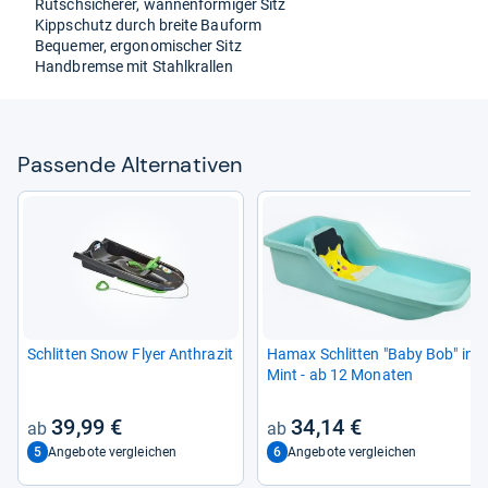
Rutsch­si­che­rer, wan­nen­för­mi­ger Sitz
Kipp­schutz durch breite Bau­form
Beque­mer, ergo­no­mi­scher Sitz
Hand­bremse mit Stahl­kral­len
Pas­sende Alter­na­ti­ven
Schlit­ten Snow Flyer Anthra­zit
Hamax Schlit­ten "Baby Bob" in
Mint -​ ab 12 Mona­ten
39,99 €
34,14 €
5
6
Angebote vergleichen
Angebote vergleichen