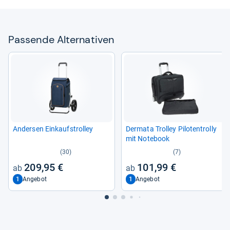
Pas­sende Alter­na­ti­ven
Ander­sen Ein­kaufstrol­ley
Der­mata Trol­ley Pilo­tentrolly
mit Note­book
(30)
(7)
209,95 €
101,99 €
1
1
Angebot
Angebot