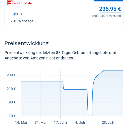
zum
Shop:
236,95 €
bei
Kaufland
Details
zzgl. 0,00 € Versand
für
7-10 Werktage
236,95
kaufen.
Preis­ent­wick­lung
Preisentwicklung der letzten 88 Tage. Gebrauchtangebote und
Angebote von Amazon nicht enthalten.