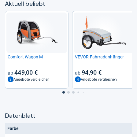
Aktu­ell beliebt
Com­fort Wagon M
VEVOR Fahr­rad­an­hän­ger
449,00 €
94,90 €
3
4
Angebote vergleichen
Angebote vergleichen
Datenblatt
Farbe