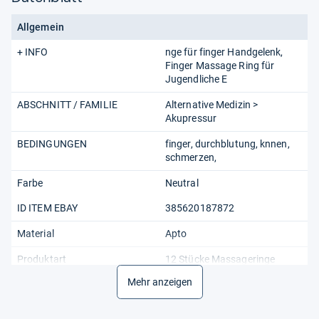
Allgemein
+ INFO
nge für finger Handgelenk,
Finger Massage Ring für
Jugendliche E
ABSCHNITT / FAMILIE
Alternative Medizin >
Akupressur
BEDINGUNGEN
finger, durchblutung, knnen,
schmerzen,
Farbe
Neutral
ID ITEM EBAY
385620187872
Material
Apto
Produktart
12 Stücke Massageringe
Mehr anzeigen
SKU
143582