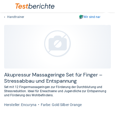
Handtrainer
Wir sind nachhaltig
Suc
Geben
Sie
mindest
drei
Zeichen
ein.
Vorschl
erschei
automat
Aku­pres­sur Mas­sa­ge­ringe Set für Fin­ger –
und
Stressab­bau und Ent­span­nung
lassen
Set mit 12 Fingermassageringen zur Förderung der Durchblutung und
sich
Stressreduktion. Ideal für Erwachsene und Jugendliche zur Entspannung
mit
und Förderung des Wohlbefindens.
den
Her­stel­ler: Encuryna
Farbe: Gold Silber Orange
Pfeiltas
auswähl