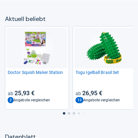
Aktu­ell beliebt
Doc­tor Squish Maker Sta­tion
Togu Igel­ball Bra­sil Set
25,93 €
26,95 €
2
13
Angebote vergleichen
Angebote vergleichen
Datenblatt