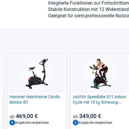
Inte­grierte Funk­tio­nen zur Fort­schritts­
Sta­bile Kon­struk­tion mit 12 Wider­stands
Geeig­net für semi-​pro­fes­sio­nelle Nut­zu
Ham­mer Heim­trai­ner Car­dio
AsVIVA Speed­bike S11 Indoor
Motion BT
Cycle mit 18 kg Schwung­
masse
469,00 €
349,00 €
6
2
Angebote vergleichen
Angebote vergleichen