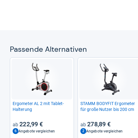
Pas­sende Alter­na­ti­ven
Ergo­me­ter AL 2 mit Tablet-​
STAMM BODY­FIT Ergo­me­ter
Hal­te­rung
für große Nut­zer bis 200 cm
222,99 €
278,89 €
6
2
Angebote vergleichen
Angebote vergleichen