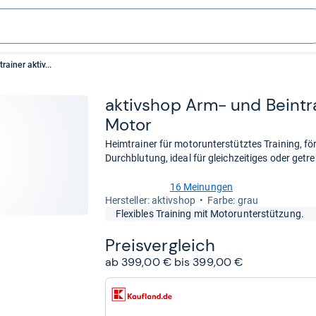
ainer aktiv...
aktiv­shop Arm-​ und Bein­tra
Motor
Heimtrainer für motorunterstütztes Training, f
Durchblutung, ideal für gleichzeitiges oder get
16 Meinungen
3,3
Her­stel­ler: aktivshop
Farbe: grau
von
Flexibles Training mit Motorunterstützung.
5
Sternen
Preis­ver­gleich
ab 399,00 € bis 399,00 €
zum
Shop:
bei