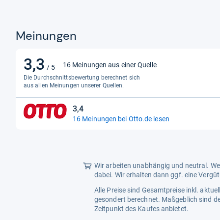
Meinungen
3,3
3,3
16 Meinungen aus einer Quelle
/ 5
von
Die Durchschnittsbewertung berechnet sich
5
aus allen Meinungen unserer Quellen.
Sternen
3,4
3,4
16 Meinungen bei Otto.de lesen
von
5
Sternen
Wir arbeiten unabhängig und neutral. Wen
dabei. Wir erhalten dann ggf. eine Vergü
Alle Preise sind Gesamtpreise inkl. aktu
gesondert berechnet. Maßgeblich sind de
Zeitpunkt des Kaufes anbietet.