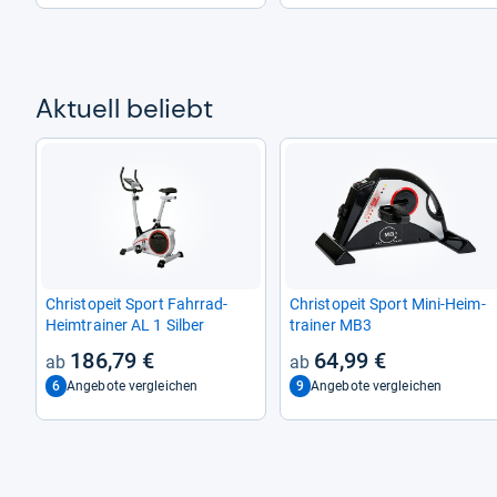
Aktu­ell beliebt
Christ­o­peit Sport Fahr­rad-​
Christ­o­peit Sport Mini-​Heim­
Heim­trai­ner AL 1 Sil­ber
trai­ner MB3
186,79 €
64,99 €
6
9
Angebote vergleichen
Angebote vergleichen