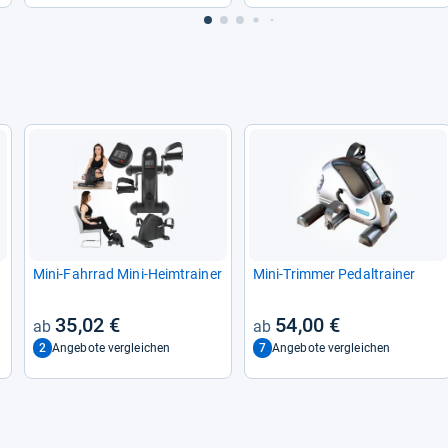
Mini-​Fahr­rad Mini-​Heim­trai­ner
Mini-​Trim­mer Pedal­trai­ner
35,02 €
54,00 €
2
7
Angebote vergleichen
Angebote vergleichen