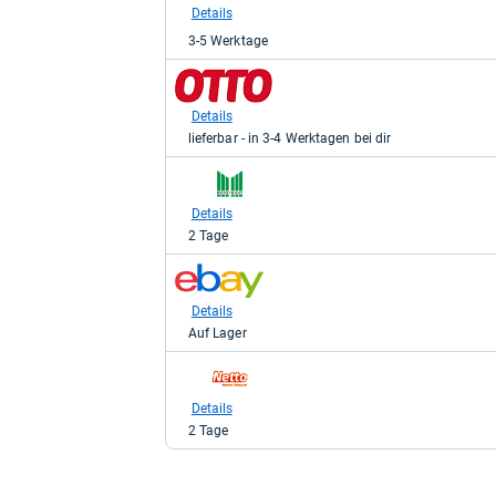
Kaufland
Details
für
3-5 Werktage
399,00
kaufen.
zum
Shop:
bei
Details
Otto.de
lieferbar - in 3-4 Werktagen bei dir
für
399,00
zum
kaufen.
Shop:
bei
Details
Marktkauf
2 Tage
für
399,00
zum
kaufen.
Shop:
bei
Details
eBay
Auf Lager
für
399,00
zum
kaufen.
Shop:
bei
Details
Netto-
2 Tage
Online
für
399,00
kaufen.