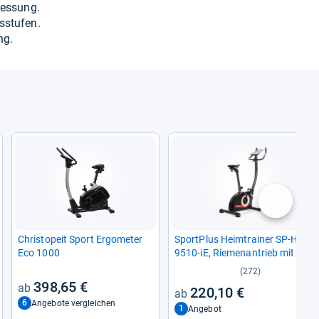
mes­sung.
­stu­fen.
ng.
nächste
Christ­o­peit Sport Ergo­me­ter
Sport­Plus Heim­trai­ner SP-​HT-​
Eco 1000
9510-​iE, Rie­men­an­trieb mit 24
Wider­stands­stu­fen
(272)
398,65 €
220,10 €
6
Angebote vergleichen
1
Angebot