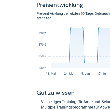
Preis­ent­wick­lung
Preisentwicklung der letzten 90 Tage. Gebrau
enthalten.
Gut zu wis­sen
Viel­sei­ti­ges Trai­ning für Arme und Bein
Mul­ti­ple Trai­nings­pro­gramme für Abwe