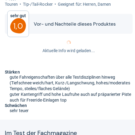
Tou­ren
Tip-​/Tail-​Rocker
Geeig­net für: Her­ren, Damen
Sehr gut
Vor-​​ und Nach­teile die­ses Pro­duk­tes
1,0
Aktuelle Info wird geladen...
Stärken
gute Fahreigenschaften über alle Testdisziplinen hinweg
(Tiefschnee weich/hart, Kurz-/Langschwung, hohes/moderates
Tempo, steiles/flaches Gelände)
guter Kantengriff und hohe Laufruhe auch auf präparierter Piste
auch für Freeride-Einlagen top
Schwächen
sehr teuer
Im Test der Fach­ma­ga­zine