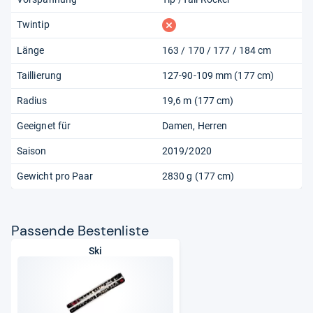
fehlt
Twintip
Länge
163 / 170 / 177 / 184 cm
Taillierung
127-90-109 mm (177 cm)
Radius
19,6 m (177 cm)
Geeignet für
Damen
Herren
Saison
2019/2020
Gewicht pro Paar
2830 g (177 cm)
Pas­sende Bes­ten­liste
Ski