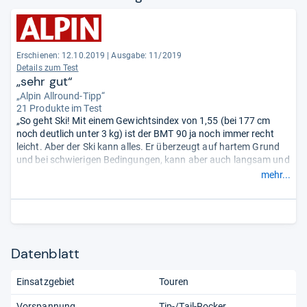
Erschienen: 12.10.2019
|
Ausgabe: 11/2019
Details zum Test
„sehr gut“
„Alpin Allround-Tipp“
21 Produkte im Test
„So geht Ski! Mit einem Gewichtsindex von 1,55 (bei 177 cm
noch deutlich unter 3 kg) ist der BMT 90 ja noch immer recht
leicht. Aber der Ski kann alles. Er überzeugt auf hartem Grund
und bei schwierigen Bedingungen, kann aber auch langsam und
gemütlich. Und er will auch nicht auffällig sportlich gefahren
mehr...
werden. In Kombination mit der leichten Bindung ein toller
Tourenski. ...“
Datenblatt
Einsatzgebiet
Touren
Vorspannung
Tip-/Tail-Rocker