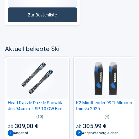
Zur Bestenliste
: Ski
Aktu­ell beliebte Ski
Head Razzle Dazzle Snowb­la­
K2 Mind­ben­der 99TI All­moun­
des 94cm mit SP 10 GW Bin­
tain­ski 2025
dung
(10)
(4)
309,00 €
305,99 €
1
2
Angebot
Angebote vergleichen