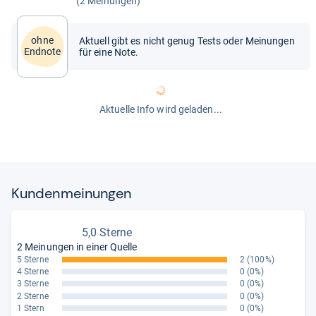
(2 Meinungen)
ohne
Aktuell gibt es nicht genug Tests oder Meinungen
Endnote
für eine Note.
Aktuelle Info wird geladen...
Kun­den­mei­nun­gen
5,0 Sterne
2 Meinungen in einer Quelle
5 Sterne
2
(100%)
4 Sterne
0
(0%)
3 Sterne
0
(0%)
2 Sterne
0
(0%)
1 Stern
0
(0%)