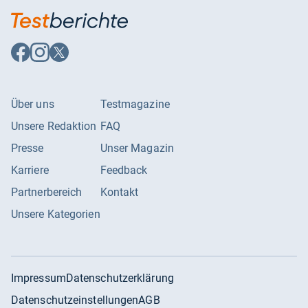
herankommen. Zu haben ist der Trendmedic derzeit für
rund 120 EUR (
Amazon
).
Auf
Auf
Auf
von
Wolfgang
Facebook
Instagram
X
folgen
folgen
folgen
Über uns
Testmagazine
Unsere Redaktion
FAQ
Presse
Unser Magazin
Karriere
Feedback
Partnerbereich
Kontakt
Unsere Kategorien
Impressum
Datenschutzerklärung
Datenschutzeinstellungen
AGB