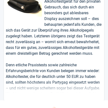
Alkoholtestgerät für den privaten
Gebrauch, das sich durch ein
besonders gut ablesbares
Display auszeichnen soll – dies
behaupten jedenfalls Kunden, die
sich das Gerät zur Überprüfung ihres Alkoholpegels
zugelegt haben. Letzteren übrigens zeigt das Testgerät
recht zuverlässig an – womit sich erneut bewahrheitet,
dass für ein gutes, zuverlässiges Alkoholtestgeräte mit
einem dreistelligen Betrag gerechnet werden muss.
Denn etliche Praxistests sowie zahlreiche
Erfahrungsberichte von Kunden belegen immer wieder:
Alkoholtester, die für deutlich unter 50 EUR zu haben
sind, sollten höchstens als Partygag eingesetzt werden
– und nicht wenige scheitern sogar bei dieser Aufgabe.
Wer hingegen mit seinem Gerät Werte erzielen möchte,
die zumindest sehr nah an die möglichen
Messergebnisse bei einer Polizeikontrolle heranreichen,