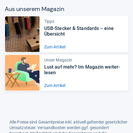
Aus unse­rem Maga­zin
Tipps
USB-​Ste­cker & Stan­dards – eine
Über­sicht
Zum Artikel
Unser Magazin
Lust auf mehr? Im Maga­zin wei­ter­
le­sen
Zum Artikel
Alle Preise sind Gesamtpreise inkl. aktuell geltender gesetzlicher
Umsatzsteuer. Versandkosten werden ggf. gesondert