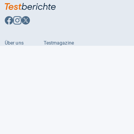
Auf
Auf
Auf
Facebook
Instagram
X
folgen
folgen
folgen
Über uns
Testmagazine
Unsere Redaktion
FAQ
Presse
Unser Magazin
Karriere
Feedback
Partnerbereich
Kontakt
Unsere Kategorien
Impressum
Datenschutzerklärung
Datenschutzeinstellungen
AGB