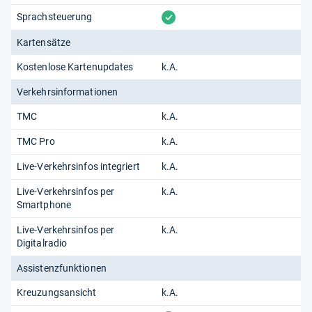
vorhanden
Sprachsteuerung
Kartensätze
Kostenlose Kartenupdates
k.A.
Verkehrsinformationen
TMC
k.A.
TMC Pro
k.A.
Live-Verkehrsinfos integriert
k.A.
Live-Verkehrsinfos per
k.A.
Smartphone
Live-Verkehrsinfos per
k.A.
Digitalradio
Assistenzfunktionen
Kreuzungsansicht
k.A.