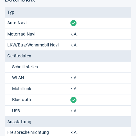
Typ
vorhanden
Auto-Navi
Motorrad-Navi
k.A.
LKW/Bus/Wohnmobil-Navi
k.A.
Gerätedaten
Schnittstellen
WLAN
k.A.
Mobilfunk
k.A.
vorhanden
Bluetooth
USB
k.A.
Ausstattung
Freisprecheinrichtung
k.A.