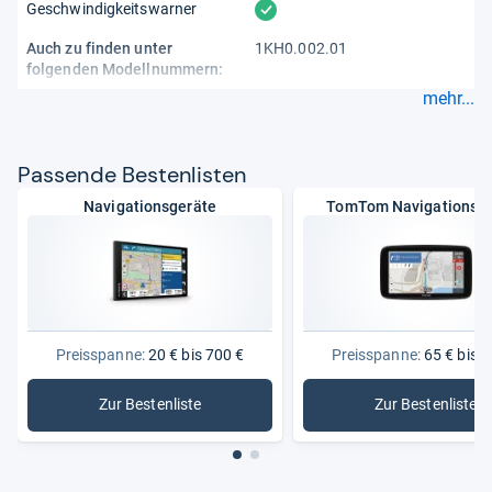
vorhanden
Geschwindigkeitswarner
Auch zu finden unter
1KH0.002.01
folgenden Modellnummern:
mehr...
Pas­sende Bes­ten­lis­ten
Navigationsgeräte
TomTom Navigationsge
Preisspanne:
20 € bis 700 €
Preisspanne:
65 € bis 4
Zur Bestenliste
Zur Bestenliste
: Navigationsgeräte
: TomTom