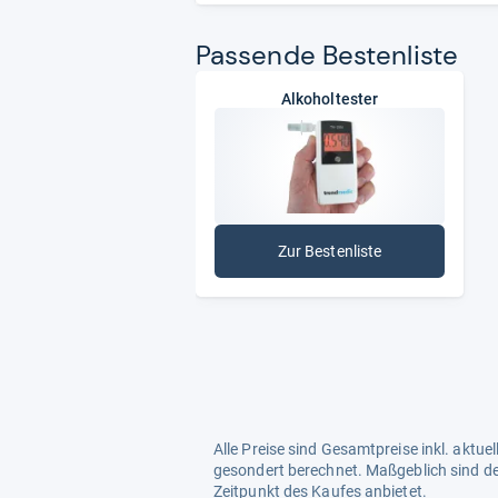
enttäuscht zu werden, ist, falls m
groß. Das auf den ersten Blick attr
Pas­sende Bes­ten­liste
zu haben – könnte sich als heraus
Alkoholtester
von
Wolfgang
Zur Bestenliste
: Alkoholtester
Alle Preise sind Gesamtpreise inkl. aktu
gesondert berechnet. Maßgeblich sind de
Zeitpunkt des Kaufes anbietet.