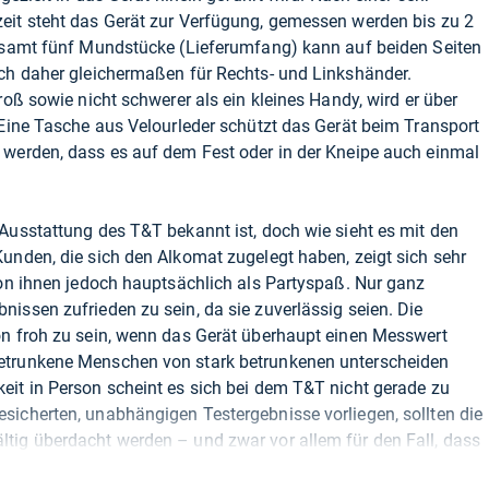
eit steht das Gerät zur Verfügung, gemessen werden bis zu 2
gesamt fünf Mundstücke (Lieferumfang) kann auf beiden Seiten
ich daher gleichermaßen für Rechts- und Linkshänder.
roß sowie nicht schwerer als ein kleines Handy, wird er über
 Eine Tasche aus Velourleder schützt das Gerät beim Transport
 werden, dass es auf dem Fest oder in der Kneipe auch einmal
Ausstattung des T&T bekannt ist, doch wie sieht es mit den
unden, die sich den Alkomat zugelegt haben, zeigt sich sehr
von ihnen jedoch hauptsächlich als Partyspaß. Nur ganz
issen zufrieden zu sein, da sie zuverlässig seien. Die
on froh zu sein, wenn das Gerät überhaupt einen Messwert
etrunkene Menschen von stark betrunkenen unterscheiden
eit in Person scheint es sich bei dem T&T nicht gerade zu
sicherten, unabhängigen Testergebnisse vorliegen, sollten die
tig überdacht werden – und zwar vor allem für den Fall, dass
ssergebnisse angewiesen ist. Die Gefahr, von dem Gerät