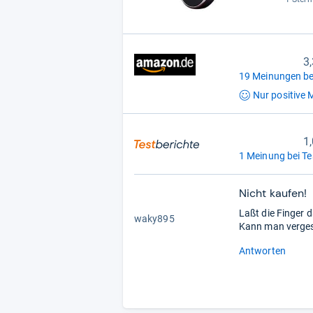
3
19 Meinungen be
Nur positive
M
1,
1 Meinung bei Te
Nicht kaufen!
1,0
Laßt die Finger d
von
waky895
Kann man verges
5
Stern
Antworten