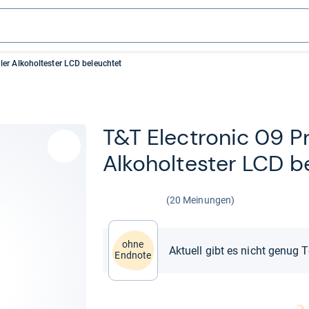
ler Alkoholtester LCD beleuchtet
T&T Elec­tro­nic 09 Pr
Alko­hol­tes­ter LCD b
(20 Meinungen)
ohne
Aktuell gibt es nicht genug 
Endnote