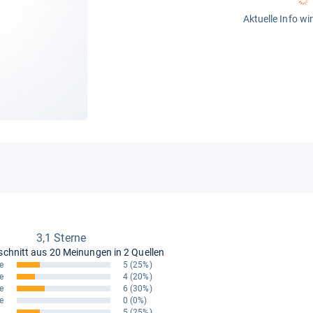
Aktuelle Info wi
3,1 Sterne
schnitt aus
20 Meinungen in 2 Quellen
e
5
(25%)
e
4
(20%)
e
6
(30%)
e
0
(0%)
5
(25%)