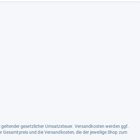
an den Kundenbewertungen Glauben schenken darf, einfach zu
aktive Angebot – via
Amazon
ist der Alkoholtester für 30 EUR
geworfenes Geld entpuppen.
ell geltender gesetzlicher Umsatzsteuer. Versandkosten werden ggf.
r Gesamtpreis und die Versandkosten, die der jeweilige Shop zum