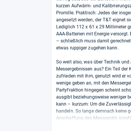
kurzen Aufwärm- und Kalibrierungsz
Promille. Praktisch: Jedes der ins
angesetzt werden, der T&T eignet s
Lediglich 112 x 61 x 29 Millimeter g
AAA-Batterien mit Energie versorgt.
– schließlich muss damit gerechnet
etwas ruppiger zugehen kann.
So weit also, was über Technik und 
Messergebnissen aus? Ein Teil der K
zufrieden mit ihm, genutzt wird er 
wenige geben an, mit den Messergebn
Partyfraktion hingegen scheint sch
ausgibt beziehungsweise weniger b
kann – kurzum: Um die Zuverlässigk
handeln. So lange demnach keine ge
Anschaffung des Messgeräts sorgfäl
man auf die Zuverlässigkeit der Me