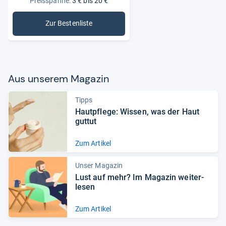
Preisspanne:
3 € bis 20 €
Zur Bestenliste
: Handcremes
Aus unse­rem Maga­zin
Tipps
Haut­pflege: Wis­sen, was der Haut
gut­tut
Zum Artikel
Unser Magazin
Lust auf mehr? Im Maga­zin wei­ter­
le­sen
Zum Artikel