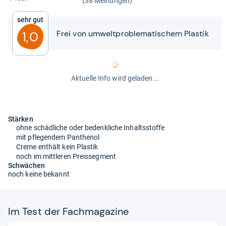
(38 Meinungen)
Sehr gut
Frei von umwelt­pro­ble­ma­ti­schem Plas­tik
1,0
Aktuelle Info wird geladen...
Stärken
ohne schädliche oder bedenkliche Inhaltsstoffe
mit pflegendem Panthenol
Creme enthält kein Plastik
noch im mittleren Preissegment
Schwächen
noch keine bekannt
Im Test der Fach­ma­ga­zine