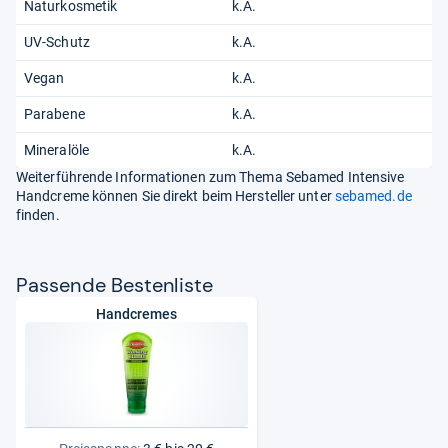
Naturkosmetik
k.A.
UV-Schutz
k.A.
Vegan
k.A.
Parabene
k.A.
Mineralöle
k.A.
Weiterführende Informationen zum Thema Sebamed Intensive
Handcreme können Sie direkt beim Hersteller unter
sebamed.de
finden.
Pas­sende Bes­ten­liste
Handcremes