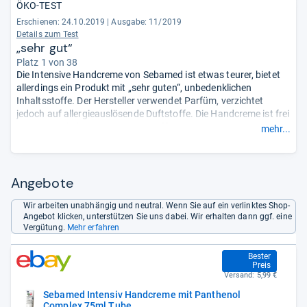
ÖKO-TEST
Erschienen: 24.10.2019
|
Ausgabe: 11/2019
Details zum Test
„sehr gut“
Platz 1 von 38
Die Intensive Handcreme von Sebamed ist etwas teurer, bietet
allerdings ein Produkt mit „sehr guten“, unbedenklichen
Inhaltsstoffe. Der Hersteller verwendet Parfüm, verzichtet
jedoch auf allergieauslösende Duftstoffe. Die Handcreme ist frei
von umweltbelastenden Kunststoffverbindungen und
mehr...
hautverändernden PEG/PEG-Derivaten.
- Zusammengefasst
durch unsere Redaktion.
Angebote
Wir arbeiten unabhängig und neutral. Wenn Sie auf ein verlinktes Shop-
Angebot klicken, unterstützen Sie uns dabei. Wir erhalten dann ggf. eine
Vergütung.
Mehr erfahren
3,98 €
Bester
Preis
Versand:
5,99 €
Sebamed Intensiv Handcreme mit Panthenol
Complex 75ml Tube