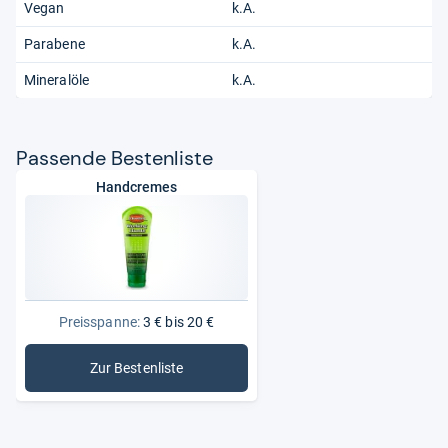
Vegan
k.A.
Parabene
k.A.
Mineralöle
k.A.
Pas­sende Bes­ten­liste
Handcremes
Preisspanne:
3 € bis 20 €
Zur Bestenliste
: Handcremes