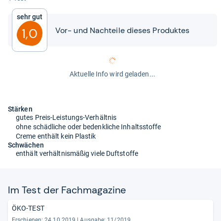
Sehr gut
Vor-​​ und Nach­teile die­ses Pro­duk­tes
1,0
Aktuelle Info wird geladen...
Stärken
gutes Preis-Leistungs-Verhältnis
ohne schädliche oder bedenkliche Inhaltsstoffe
Creme enthält kein Plastik
Schwächen
enthält verhältnismäßig viele Duftstoffe
Im Test der Fach­ma­ga­zine
ÖKO-TEST
Erschienen: 24.10.2019
|
Ausgabe: 11/2019