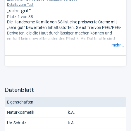
Details zum Test
„sehr gut“
Platz 1 von 38
Die Handcreme Kamille von Sôi ist eine preiswerte Creme mit
„sehr gut“ bewerteten Inhaltsstoffen. Sie ist frei von PEG/PEG-
Derivaten, die die Haut durchlässiger machen können und
enthält kein umweltbelastendes Plastik. Als Duftstoffe sind
Geraniol, Citronellol und Cumarin enthalten, die Allergien
mehr...
auslösen können. Cumarin gilt als leicht bedenklich.
Hinweis: Laut Anbieter hat das Produkt bald eine neue
Rezeptur.
- Zusammengefasst durch unsere Redaktion.
Datenblatt
Eigenschaften
Naturkosmetik
k.A.
UV-Schutz
k.A.