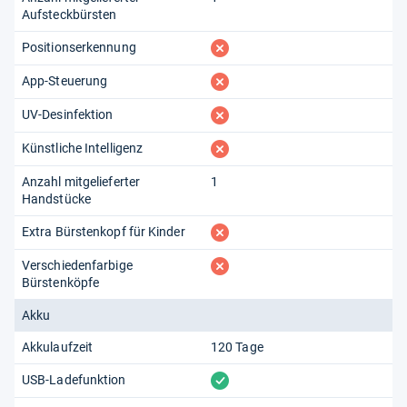
Aufsteckbürsten
fehlt
Positionserkennung
fehlt
App-Steuerung
fehlt
UV-Desinfektion
fehlt
Künstliche Intelligenz
Anzahl mitgelieferter
1
Handstücke
fehlt
Extra Bürstenkopf für Kinder
fehlt
Verschiedenfarbige
Bürstenköpfe
Akku
Akkulaufzeit
120 Tage
vorhanden
USB-Ladefunktion