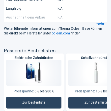
Langlebig
k.A.
Aus nachhaltigem Anbau
k.A.
mehr...
Weiterführende Informationen zum Thema Oclean Ease können
Sie direkt beim Hersteller unter
oclean.com
finden.
Pas­sende Bes­ten­lis­ten
Elektrische Zahnbürsten
Schallzahnbürsten
Preisspanne:
6 € bis 280 €
Preisspanne:
15 € bis 1
Zur Bestenliste
Zur Bestenliste
: Elektrische Zahnbürsten
: Schallz