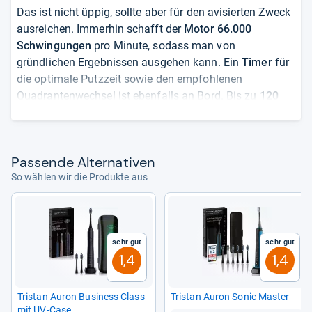
Das ist nicht üppig, sollte aber für den avisierten Zweck
ausreichen. Immerhin schafft der
Motor 66.000
Schwingungen
pro Minute, sodass man von
gründlichen Ergebnissen ausgehen kann. Ein
Timer
für
die optimale Putzzeit sowie den empfohlenen
Quadrantenwechsel ist ebenfalls an Bord. Bis zu
120
Tage
können Sie mit vollem Akku arbeiten, das Laden
selbst ist in flotten 2 Stunden erledigt. Bei den schon
zahlreich vorhandenen
Rezensenten
schneidet das
Pas­sende Alter­na­ti­ven
Produkt
sehr gut
ab und ist mit derzeit
unter 15 Euro
So wählen wir die Produkte aus
vom Hersteller mehr als fair bepreist.
von
Marguerita Fuller
Sehr gut
Sehr gut
1,4
1,4
Tris­tan Auron Busi­ness Class
Tris­tan Auron Sonic Mas­ter
mit UV-​Case