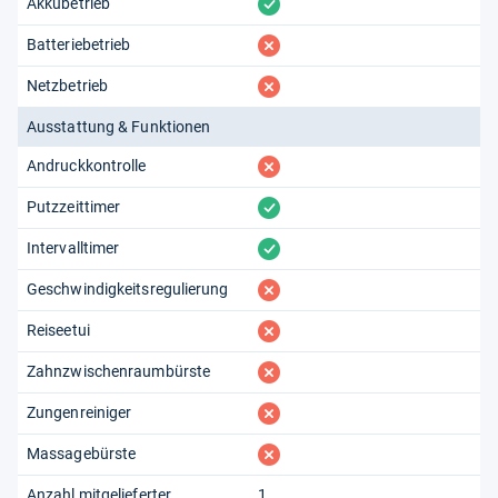
vorhanden
Akkubetrieb
fehlt
Batteriebetrieb
fehlt
Netzbetrieb
Ausstattung & Funktionen
fehlt
Andruckkontrolle
vorhanden
Putzzeittimer
vorhanden
Intervalltimer
fehlt
Geschwindigkeitsregulierung
fehlt
Reiseetui
fehlt
Zahnzwischenraumbürste
fehlt
Zungenreiniger
fehlt
Massagebürste
Anzahl mitgelieferter
1