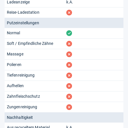
Ladeanzeige
k.A.
fehlt
Reise-Ladestation
Putzeinstellungen
vorhanden
Normal
fehlt
Soft / Empfindliche Zähne
fehlt
Massage
fehlt
Polieren
fehlt
Tiefenreinigung
fehlt
Aufhellen
fehlt
Zahnfleischschutz
fehlt
Zungenreinigung
Nachhaltigkeit
Aus recyceltem Material
k.A.