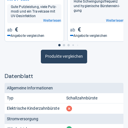
Hohe Schwin­gungs­fre­quenz
und hygie­ni­sche Bürs­ten­rei­ni­
Gute Putz­leis­tung, viele Putz­
gung
modi und ein Tra­vel­case mit
UV-​Des­in­fek­tion
Weiterlesen
Weiterlesen
€
€
Angebote vergleichen
Angebote vergleichen
Produkte vergleichen
Datenblatt
Allgemeine Informationen
Typ
Schallzahnbürste
fehlt
Elektrische Kinderzahnbürste
Stromversorgung