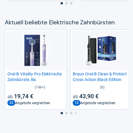
Aktu­ell beliebte Elek­tri­sche Zahn­bürs­ten
Oral-​B Vita­lity Pro Elek­tri­sche
Braun Oral-​B Clean & Pro­tect
Zahn­bürste, lila
Cross Action Black Edi­tion
(14k+)
(6)
19,74 €
43,90 €
33
12
Angebote vergleichen
Angebote vergleichen