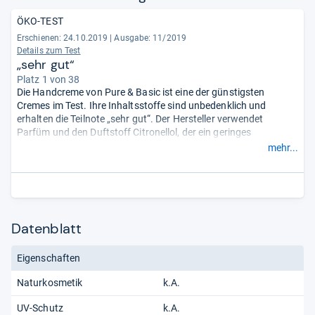
ÖKO-TEST
Erschienen: 24.10.2019
|
Ausgabe: 11/2019
Details zum Test
„sehr gut“
Platz 1 von 38
Die Handcreme von Pure & Basic ist eine der günstigsten
Cremes im Test. Ihre Inhaltsstoffe sind unbedenklich und
erhalten die Teilnote „sehr gut“. Der Hersteller verwendet
Parfüm und den Duftstoff Citronellol, der ein geringes
Allergiepotential hat. Die Handcreme ist frei von PEG/PEG-
mehr...
Derivaten, die die Haut durchlässiger machen können und weist
keine umweltbelastenden Kunststoffverbindungen
auf.
- Zusammengefasst durch unsere Redaktion.
Datenblatt
Eigenschaften
Naturkosmetik
k.A.
UV-Schutz
k.A.