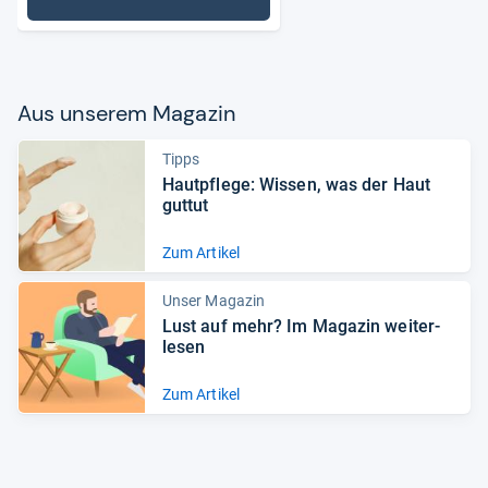
: Handcremes
Aus unse­rem Maga­zin
Tipps
Haut­pflege: Wis­sen, was der Haut
gut­tut
Zum Artikel
Unser Magazin
Lust auf mehr? Im Maga­zin wei­ter­
le­sen
Zum Artikel