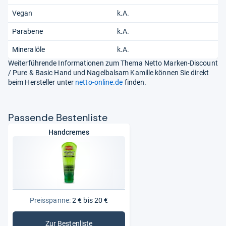
Vegan
k.A.
Parabene
k.A.
Mineralöle
k.A.
Weiterführende Informationen zum Thema Netto Marken-Discount
/ Pure & Basic Hand und Nagelbalsam Kamille können Sie direkt
beim Hersteller unter
netto-online.de
finden.
Pas­sende Bes­ten­liste
Handcremes
Preisspanne:
2 € bis 20 €
Zur Bestenliste