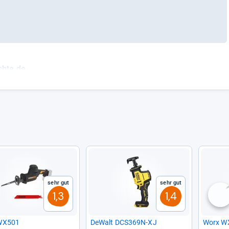
chte.de
Sehr gut
Sehr gut
1,3
1,4
nä
WX501
DeWalt DCS369N-​XJ
Worx W