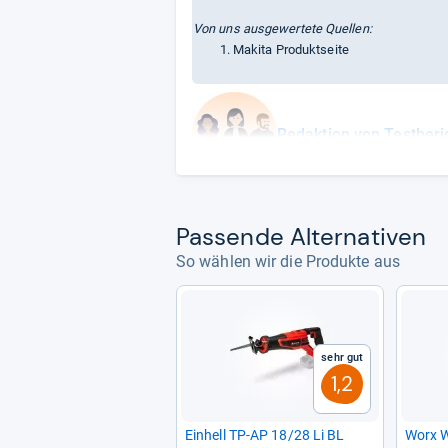
Von uns ausgewertete Quellen:
Makita Produktseite
Redaktion von Testberi
Pas­sende Alter­na­ti­ven
So wählen wir die Produkte aus
Sehr gut
1,2
Ein­hell TP-​AP 18/28 Li BL
Worx 