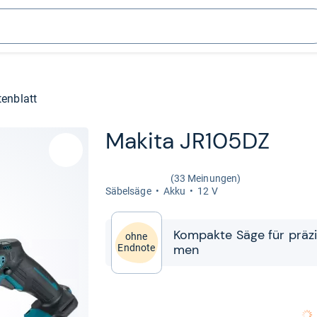
enblatt
Makita JR105DZ
(33 Meinungen)
Säbel­säge
Akku
12 V
Kom­pakte Säge für prä­zi
ohne
men
Endnote