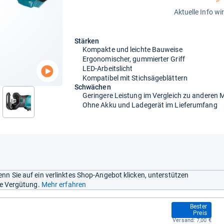
Aktuelle Info wi
Stärken
Kompakte und leichte Bauweise
Ergonomischer, gummierter Griff
LED-Arbeitslicht
Kompatibel mit Stichsägeblättern
Schwächen
Geringere Leistung im Vergleich zu anderen 
Ohne Akku und Ladegerät im Lieferumfang
nn Sie auf ein verlinktes Shop-Angebot klicken, unterstützen
ine Vergütung.
Mehr erfahren
88,77 €
Bester
Preis
Versand:
7,00 €