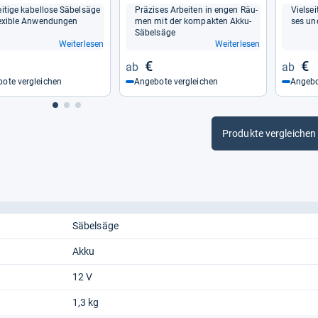
ei­tige kabel­lose Säbel­säge
Prä­zi­ses Arbei­ten in engen Räu­
Viel­sei
e­xi­ble Anwen­dun­gen
men mit der kom­pak­ten Akku-​
ses und
Säbel­säge
Weiterlesen
Weiterlesen
€
€
ote vergleichen
Angebote vergleichen
Angebo
Produkte vergleichen
Säbelsäge
Akku
12 V
1,3 kg