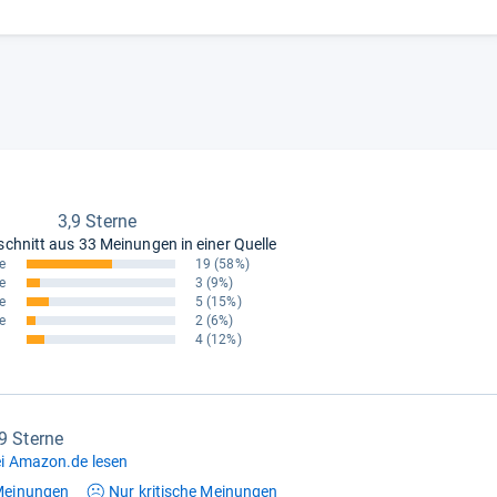
3,9 Sterne
schnitt aus
33 Meinungen in einer Quelle
e
19
(58%)
e
3
(9%)
e
5
(15%)
e
2
(6%)
4
(12%)
,9 Sterne
i Amazon.de lesen
einungen
Nur kritische
Meinungen