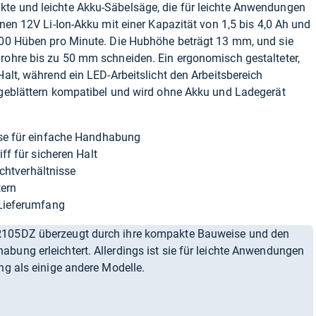
te und leichte Akku-Säbelsäge, die für leichte Anwendungen
inen 12V Li-Ion-Akku mit einer Kapazität von 1,5 bis 4,0 Ah und
.300 Hüben pro Minute. Die Hubhöhe beträgt 13 mm, und sie
lrohre bis zu 50 mm schneiden. Ein ergonomisch gestalteter,
Halt, während ein LED-Arbeitslicht den Arbeitsbereich
sägeblättern kompatibel und wird ohne Akku und Ladegerät
se für einfache Handhabung
ff für sicheren Halt
ichtverhältnisse
tern
Lieferumfang
R105DZ überzeugt durch ihre kompakte Bauweise und den
bung erleichtert. Allerdings ist sie für leichte Anwendungen
ng als einige andere Modelle.