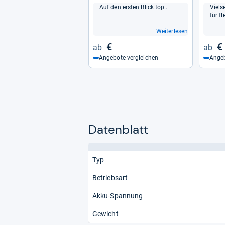
Auf den ers­ten Blick top ...
Viel­s
für fl
Weiterlesen
€
€
Angebote vergleichen
Angeb
Datenblatt
Typ
Betriebsart
Akku-Spannung
Gewicht