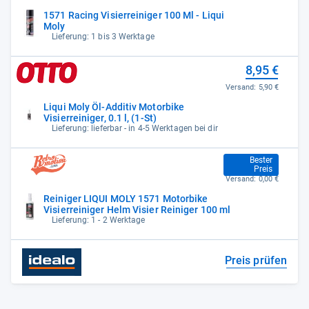
1571 Racing Visierreiniger 100 Ml - Liqui
Moly
Lieferung: 1 bis 3 Werktage
8,95 €
Versand:
5,90 €
Liqui Moly Öl-Additiv Motorbike
Visierreiniger, 0.1 l, (1-St)
Lieferung: lieferbar - in 4-5 Werktagen bei dir
9,50 €
Bester
Preis
Versand:
0,00 €
Reiniger LIQUI MOLY 1571 Motorbike
Visierreiniger Helm Visier Reiniger 100 ml
Lieferung: 1 - 2 Werktage
Preis prüfen