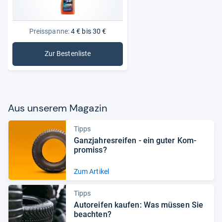
Preisspanne:
4 € bis 30 €
Zur Bestenliste
: Autopflege & Motorradpflege
Aus unse­rem Maga­zin
Tipps
Ganz­jah­res­rei­fen -​ ein guter Kom­
pro­miss?
Zum Artikel
Tipps
Auto­rei­fen kau­fen: Was müs­sen Sie
beach­ten?