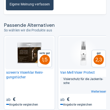
Eigene Meinung verfassen
Pas­sende Alter­na­ti­ven
So wählen wir die Produkte aus
Sehr gut
Gut
1,5
2,3
screen!x Visier­klar Rei­ni­
Van Mell Visier Pro­tect
gungs­tü­cher
Visier­schutz für die Jack­en­ta­
sche
Weiterlesen
€
€
Angebote vergleichen
Angebote vergleichen