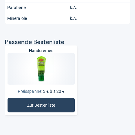
Parabene
k.A.
Mineralöle
k.A.
Pas­sende Bes­ten­liste
Handcremes
Preisspanne:
3 € bis 20 €
Zur Bestenliste
: Handcremes