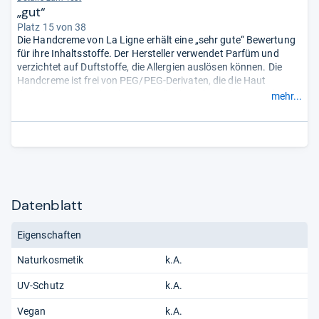
„gut“
Platz 15 von 38
Die Handcreme von La Ligne erhält eine „sehr gute“ Bewertung
für ihre Inhaltsstoffe. Der Hersteller verwendet Parfüm und
verzichtet auf Duftstoffe, die Allergien auslösen können. Die
Handcreme ist frei von PEG/PEG-Derivaten, die die Haut
durchlässiger machen können. Allerdings kann das Testlabor
mehr...
umweltbelastende Kunststoffverbindungen nachweisen.
Hinweis: Laut Anbieter ist eine Carbomer-freie Rezeptur in
Arbeit.
- Zusammengefasst durch unsere Redaktion.
Datenblatt
Eigenschaften
Naturkosmetik
k.A.
UV-Schutz
k.A.
Vegan
k.A.