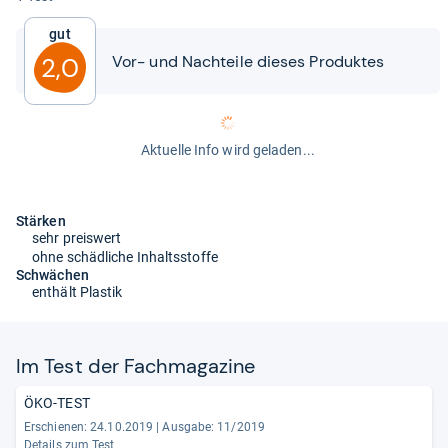
Gut
Vor-​​ und Nach­teile die­ses Pro­duk­tes
2,0
Aktuelle Info wird geladen...
Stärken
sehr preiswert
ohne schädliche Inhaltsstoffe
Schwächen
enthält Plastik
Im Test der Fach­ma­ga­zine
ÖKO-TEST
Erschienen: 24.10.2019
|
Ausgabe: 11/2019
Details zum Test