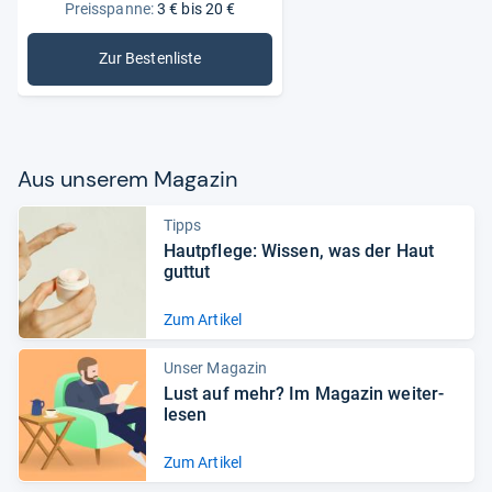
Preisspanne:
3 € bis 20 €
Zur Bestenliste
: Handcremes
Aus unse­rem Maga­zin
Tipps
Haut­pflege: Wis­sen, was der Haut
gut­tut
Zum Artikel
Unser Magazin
Lust auf mehr? Im Maga­zin wei­ter­
le­sen
Zum Artikel