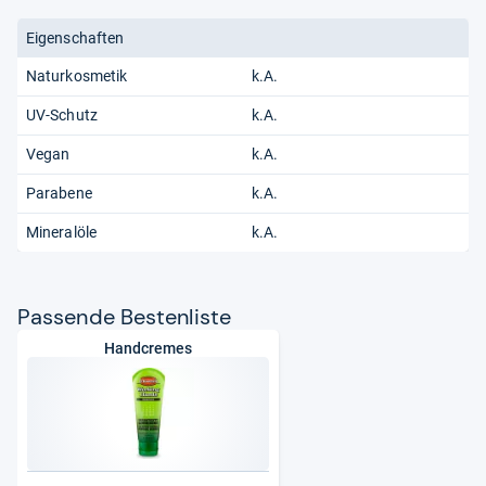
Eigenschaften
Naturkosmetik
k.A.
UV-Schutz
k.A.
Vegan
k.A.
Parabene
k.A.
Mineralöle
k.A.
Pas­sende Bes­ten­liste
Handcremes