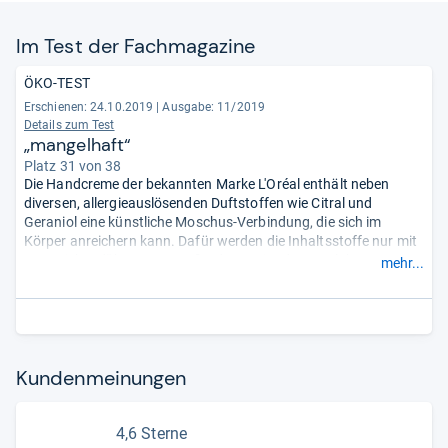
Im Test der Fach­ma­ga­zine
ÖKO-TEST
Erschienen: 24.10.2019
|
Ausgabe: 11/2019
Details zum Test
„mangelhaft“
Platz 31 von 38
Die Handcreme der bekannten Marke L'Oréal enthält neben
diversen, allergieauslösenden Duftstoffen wie Citral und
Geraniol eine künstliche Moschus-Verbindung, die sich im
Körper anreichern kann. Dafür werden die Inhaltsstoffe nur mit
„ausreichend“ bewertet. Außerdem weist das Testlabor
mehr...
umweltbelastendes Plastik nach. Die Creme ist frei von
PEG/PEG-Derivaten, die die Haut durchlässiger machen
können.
- Zusammengefasst durch unsere Redaktion.
Kun­den­mei­nun­gen
4,6 Sterne