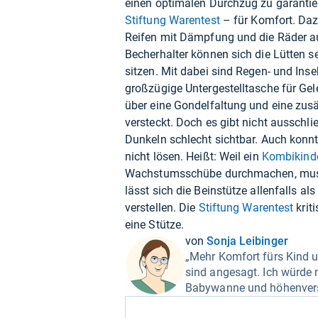
einen optimalen Durchzug zu garantie
Stiftung Warentest
– für Komfort. Daz
Reifen mit Dämpfung und die Räder a
Becherhalter können sich die Lütten s
sitzen. Mit dabei sind Regen- und Inse
großzügige Untergestelltasche für Gel
über eine Gondelfaltung und eine zusä
versteckt. Doch es gibt nicht ausschli
Dunkeln schlecht sichtbar. Auch konn
nicht lösen. Heißt: Weil ein
Kombikind
Wachstumsschübe durchmachen, muss 
lässt sich die Beinstütze allenfalls a
verstellen. Die
Stiftung Warentest
krit
eine Stütze.
von
Sonja Leibinger
„Mehr Komfort fürs Kind u
sind angesagt. Ich würde 
Babywanne und höhenverst