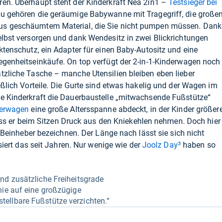
ren. Überhaupt steht der Kinderkraft Nea 2in1 –
Testsieger bei
u gehören die geräumige Babywanne mit Tragegriff, die große
us geschäumtem Material, die Sie nicht pumpen müssen. Dank
elbst versorgen und dank Wendesitz in zwei Blickrichtungen
ktenschutz, ein Adapter für einen Baby-Autositz und eine
egenheitseinkäufe. On top verfügt der 2-in-1-Kinderwagen noch
tzliche Tasche – manche Utensilien bleiben eben lieber
eßlich Vorteile. Die Gurte sind etwas hakelig und der Wagen im
te Kinderkraft die Dauerbaustelle „mitwachsende Fußstütze“
erwagen
eine große Altersspanne abdeckt, in der Kinder größer
er beim Sitzen Druck aus den Kniekehlen nehmen. Doch hier
ls Beinheber bezeichnen. Der Länge nach lässt sie sich nicht
isiert das seit Jahren. Nur wenige wie der
Joolz Day³
haben so
nd zusätzliche Freiheitsgrade
nie auf eine großzügige
ellbare Fußstütze verzichten.“