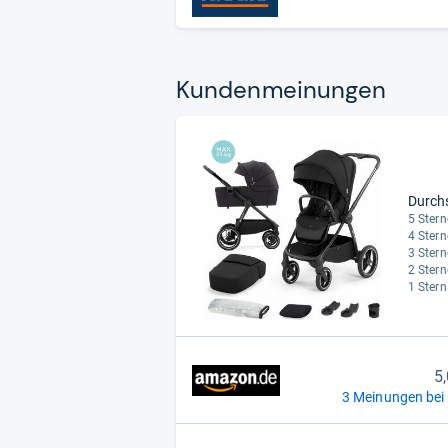
Kun­den­mei­nun­gen
Durch
5 Stern
4 Stern
3 Stern
2 Stern
1 Stern
5
3 Meinungen bei