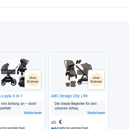
ohne
ohne
Endnote
Endnote
 Layla 3-​in-​1
ABC Design City Life
l von Anfang an – doch
Der ideale Beglei­ter für den
per­fekt
urba­nen All­tag
Weiterlesen
Weiterlesen
€
ote vergleichen
Angebote vergleichen