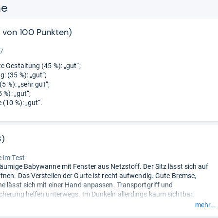
ne
4 von 100 Punkten)
“
 7
e Gestaltung (45 %): „gut“;
 (35 %): „gut“;
(5 %): „sehr gut“;
5 %): „gut“;
 (10 %): „gut“.
3)
“
 im Test
räumige Babywanne mit Fenster aus Netzstoff. Der Sitz lässt sich auf
fnen. Das Verstellen der Gurte ist recht aufwendig. Gute Bremse,
e lässt sich mit einer Hand anpassen. Transportgriff und
cherung helfen unterwegs. Im Dunkeln allerdings kaum sichtbar.
sgünstiger Wagen ohne größere Fehler.“
mehr...