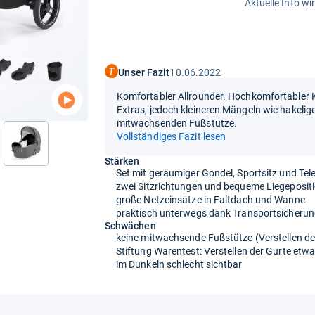
Aktuelle Info wi
Unser Fazit
10.06.2022
Komfortabler Allrounder. Hochkomfortabler 
Extras, jedoch kleineren Mängeln wie hakelig
mitwachsenden Fußstütze.
Vollständiges Fazit lesen
nächste
Stärken
Set mit geräumiger Gondel, Sportsitz und Te
zwei Sitzrichtungen und bequeme Liegeposit
große Netzeinsätze in Faltdach und Wanne
praktisch unterwegs dank Transportsicherung
Schwächen
keine mitwachsende Fußstütze (Verstellen d
Stiftung Warentest: Verstellen der Gurte etw
im Dunkeln schlecht sichtbar