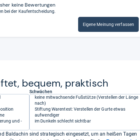
isher keine Bewertungen
en bei der Kaufentscheidung.
Eigene Meinung verfassen
üf­tet, bequem, prak­tisch
Schwächen
d
keine mitwachsende Fußstütze (Verstellen der Länge
nach)
osition
Stiftung Warentest: Verstellen der Gurte etwas
nne
aufwendiger
erung und -
im Dunkeln schlecht sichtbar
nd Baldachin sind strategisch eingesetzt, um an heißen Tagen