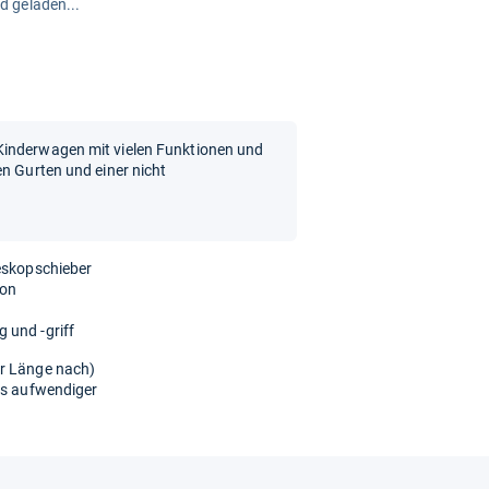
rd geladen...
Kinderwagen mit vielen Funktionen und
en Gurten und einer nicht
leskopschieber
ion
 und -griff
er Länge nach)
as aufwendiger