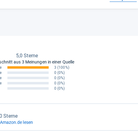
5,0 Sterne
schnitt aus
3 Meinungen in einer Quelle
e
3
(100%)
e
0
(0%)
e
0
(0%)
e
0
(0%)
0
(0%)
,0 Sterne
 Amazon.de lesen