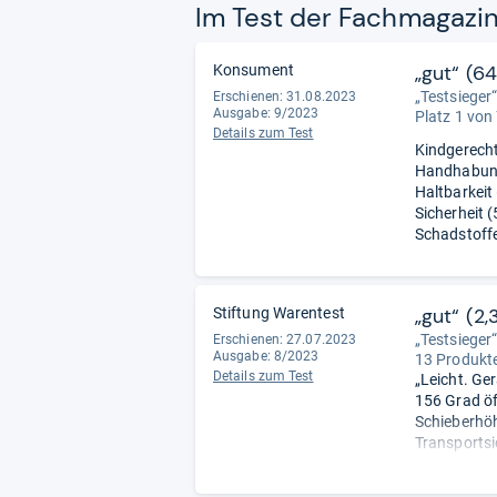
Im Test der Fach­ma­ga­zi
„gut“ (6
Konsument
„Testsieger
Erschienen: 31.08.2023
Ausgabe: 9/2023
Platz 1 von
Details zum Test
Kindgerecht
Handhabung:
Haltbarkeit 
Sicherheit (
Schadstoffe
„gut“ (2,
Stiftung Warentest
„Testsieger
Erschienen: 27.07.2023
Ausgabe: 8/2023
13 Produkte
Details zum Test
„Leicht. Ge
156 Grad öf
Schieberhöh
Transportsi
Fazit: Prei