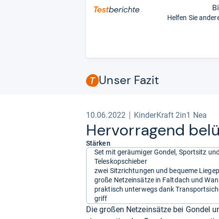
B
Helfen Sie ander
Unser Fazit
10.06.2022
KinderKraft 2in1 Nea
Her­vor­ra­gend bel
Stärken
Set mit geräumiger Gondel, Sportsitz un
Teleskopschieber
zwei Sitzrichtungen und bequeme Liegep
große Netzeinsätze in Faltdach und Wa
praktisch unterwegs dank Transportsich
griff
Die großen Netzeinsätze bei Gondel u