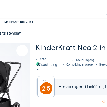
n
KinderKraft Nea 2 in 1
zit
Datenblatt
Kin­der­Kraft Nea 2 in
2 Tests
(3 Meinungen)
Kom­bi­kin­der­wa­gen
Geeig
Nachhaltig
ter
Gut
Her­vor­ra­gend belüf­tet,
2,5