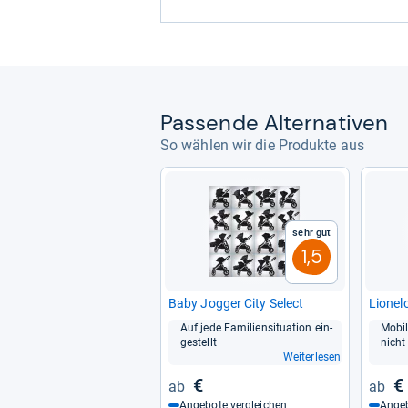
Pas­sende Alter­na­ti­ven
So wählen wir die Produkte aus
Sehr gut
1,5
Baby Jog­ger City Select
Lio­nelo
Auf jede Fami­li­en­si­tua­tion ein­
Mobi
ge­stellt
nicht 
Weiterlesen
€
€
Angebote vergleichen
Angeb