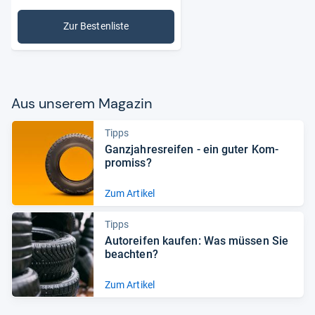
Zur Bestenliste
: Autopflege & Motorradpflege
Aus unse­rem Maga­zin
Tipps
Ganz­jah­res­rei­fen -​ ein guter Kom­
pro­miss?
Zum Artikel
Tipps
Auto­rei­fen kau­fen: Was müs­sen Sie
beach­ten?
Zum Artikel