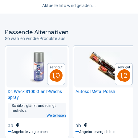
Aktuelle Info wird geladen...
Pas­sende Alter­na­ti­ven
So wählen wir die Produkte aus
Sehr gut
Sehr gut
1,0
1,2
Dr. Wack S100 Glanz-​Wachs
Auto­sol Metal Polish
Spray
Schützt, glänzt und rei­nigt
mühe­los
Weiterlesen
€
€
Angebote vergleichen
Angebote vergleichen