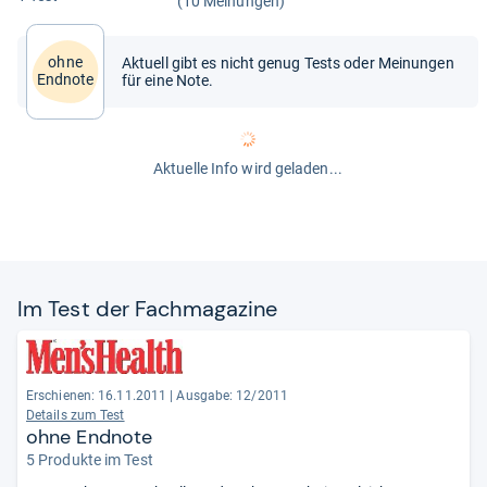
(10 Meinungen)
ohne
Aktuell gibt es nicht genug Tests oder Meinungen
Endnote
für eine Note.
Aktuelle Info wird geladen...
Im Test der Fach­ma­ga­zine
Erschienen: 16.11.2011
|
Ausgabe: 12/2011
Details zum Test
ohne Endnote
5 Produkte im Test