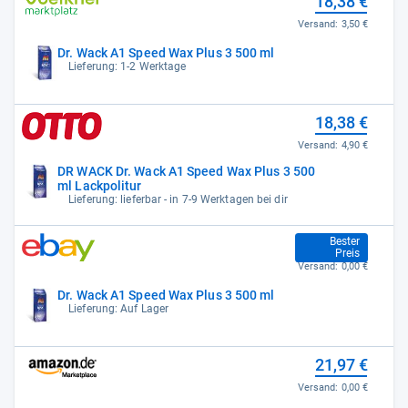
18,38 €
Versand:
3,50 €
Dr. Wack A1 Speed Wax Plus 3 500 ml
Lieferung: 1-2 Werktage
18,38 €
Versand:
4,90 €
DR WACK Dr. Wack A1 Speed Wax Plus 3 500
ml Lackpolitur
Lieferung: lieferbar - in 7-9 Werktagen bei dir
18,99 €
Bester
Preis
Versand:
0,00 €
Dr. Wack A1 Speed Wax Plus 3 500 ml
Lieferung: Auf Lager
21,97 €
Versand:
0,00 €