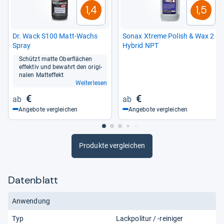
1,4
1,5
Dr. Wack S100 Matt-​Wachs
Sonax Xtreme Polish & Wax 2
Spray
Hybrid NPT
Schützt matte Ober­flä­chen
effek­tiv und bewahrt den ori­gi­
na­len Matt­ef­fekt
Weiterlesen
€
€
Angebote vergleichen
Angebote vergleichen
Produkte vergleichen
Datenblatt
Anwendung
Typ
Lackpolitur / -reiniger