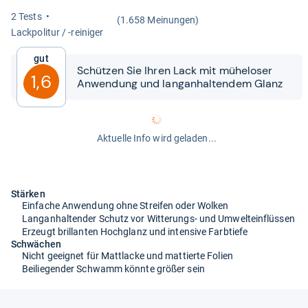
2 Tests
(1.658 Meinungen)
Lack­po­li­tur / -​rei­ni­ger
Gut
Schüt­zen Sie Ihren Lack mit mühe­lo­ser
1,6
Anwen­dung und lan­gan­hal­ten­dem Glanz
Aktuelle Info wird geladen...
Stärken
Einfache Anwendung ohne Streifen oder Wolken
Langanhaltender Schutz vor Witterungs- und Umwelteinflüssen
Erzeugt brillanten Hochglanz und intensive Farbtiefe
Schwächen
Nicht geeignet für Mattlacke und mattierte Folien
Beiliegender Schwamm könnte größer sein