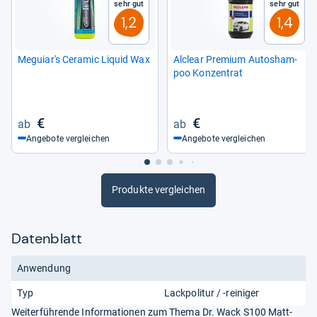
Sehr gut
Sehr gut
1,2
1,4
Meguiar's Cera­mic Liquid Wax
Alclear Pre­mium Auto­s­ham­
poo Kon­zen­trat
€
€
Angebote vergleichen
Angebote vergleichen
Produkte vergleichen
Datenblatt
Anwendung
Typ
Lackpolitur / -reiniger
Weiterführende Informationen zum Thema Dr. Wack S100 Matt-