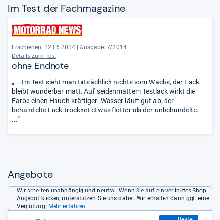
Im Test der Fach­ma­ga­zine
Erschienen: 12.06.2014
|
Ausgabe: 7/2014
Details zum Test
ohne Endnote
„... Im Test sieht man tatsächlich nichts vom Wachs, der Lack
bleibt wunderbar matt. Auf seidenmattem Testlack wirkt die
Farbe einen Hauch kräftiger. Wasser läuft gut ab, der
behandelte Lack trocknet etwas flotter als der unbehandelte.
...“
Angebote
Wir arbeiten unabhängig und neutral. Wenn Sie auf ein verlinktes Shop-
Angebot klicken, unterstützen Sie uns dabei. Wir erhalten dann ggf. eine
Vergütung.
Mehr erfahren
Bester