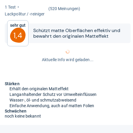
1 Test
(520 Meinungen)
Lack­po­li­tur / -​rei­ni­ger
Sehr gut
Schützt matte Ober­flä­chen effek­tiv und
1,4
bewahrt den ori­gi­na­len Matt­ef­fekt
Aktuelle Info wird geladen...
Stärken
Erhält den originalen Matteffekt
Langanhaltender Schutz vor Umwelteinflüssen
Wasser-, öl- und schmutzabweisend
Einfache Anwendung, auch auf matten Folien
Schwächen
noch keine bekannt