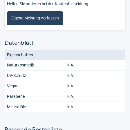
Helfen Sie anderen bei der Kaufentscheidung.
Eigene Meinung verfassen
Datenblatt
Eigenschaften
Naturkosmetik
k.A.
UV-Schutz
k.A.
Vegan
k.A.
Parabene
k.A.
Mineralöle
k.A.
Pas­sende Bes­ten­liste