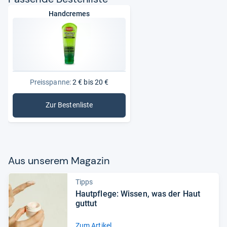
Handcremes
Preisspanne:
2 € bis 20 €
Zur Bestenliste
: Handcremes
Aus unse­rem Maga­zin
Tipps
Haut­pflege: Wis­sen, was der Haut
gut­tut
Zum Artikel