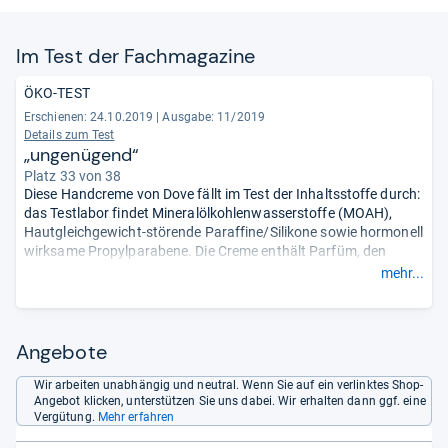
Im Test der Fach­ma­ga­zine
ÖKO-TEST
Erschienen: 24.10.2019
|
Ausgabe: 11/2019
Details zum Test
„ungenügend“
Platz 33 von 38
Diese Handcreme von Dove fällt im Test der Inhaltsstoffe durch:
das Testlabor findet Mineralölkohlenwasserstoffe (MOAH),
Hautgleichgewicht-störende Paraffine/Silikone sowie hormonell
wirksame Propylparabene. Die Creme enthält Parfüm, den
Duftstoff Cumarin sowie umweltbelastendes Plastik und
mehr...
hautverändernde PEG/PEG-Derivate. Außerdem sind die Tester
empört darüber, wie das Prdokt beworben
wird.
- Zusammengefasst durch unsere Redaktion.
Angebote
Wir arbeiten unabhängig und neutral. Wenn Sie auf ein verlinktes Shop-
Angebot klicken, unterstützen Sie uns dabei. Wir erhalten dann ggf. eine
Vergütung.
Mehr erfahren