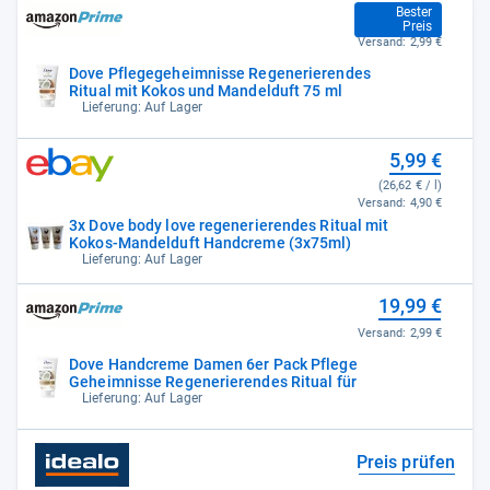
5,95 €
Bester
Preis
Versand:
2,99 €
Dove Pflegegeheimnisse Regenerierendes
Ritual mit Kokos und Mandelduft 75 ml
Lieferung: Auf Lager
5,99 €
(26,62 € / l)
Versand:
4,90 €
3x Dove body love regenerierendes Ritual mit
Kokos-Mandelduft Handcreme (3x75ml)
Lieferung: Auf Lager
19,99 €
Versand:
2,99 €
Dove Handcreme Damen 6er Pack Pflege
Geheimnisse Regenerierendes Ritual für
Lieferung: Auf Lager
Preis prüfen