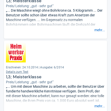
1,3; Meisterklasse
Preis/Leistung: „gut - sehr gut“
„... Die Maschine wiegt ohne Bohrkrone ca. 5 Kilogramm ... Der
Benutzer sollte schon über etwas Kraft zum Ansetzen der
Maschine verfügen. ... Im Gegensatz zu normalen
Bohrhämmern oder Bohrmaschinen läuft die Drehzahl der
Bohrkrone langsam hoch. ... Im Betrieb zeichnet sich der
mehr...
Bohrfortschritt durch die extreme Laufruhe der Maschine aus.
Auch wenn diese auf Moniereisen trifft, ändert sich die
Laufkultur kaum. ...“
Erschienen: 24.10.2014
|
Ausgabe: 6/2014
Details zum Test
1,3; Meisterklasse
Preis/Leistung: „gut - sehr gut“
„... Um mit dieser Maschine zu arbeiten, sollte der Benutzer über
fundierte handwerkliche Kenntnisse verfügen. Dem Profi, der
mit dieser Maschine arbeitet, kann nur gesagt werden: eine tolle
Maschine, die ihren Preis von ca. 1.000 Euro absolut wert ist.
Sie besitzt eine exzellente Laufruhe, ist mit
mehr...
Sicherheitseinrichtungen versehen, die effektiv schützen, und