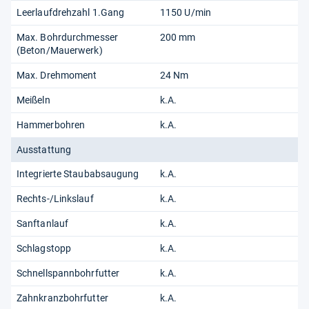
Leerlaufdrehzahl 1.Gang
1150 U/min
Max. Bohrdurchmesser
200 mm
(Beton/Mauerwerk)
Max. Drehmoment
24 Nm
Meißeln
k.A.
Hammerbohren
k.A.
Ausstattung
Integrierte Staubabsaugung
k.A.
Rechts-/Linkslauf
k.A.
Sanftanlauf
k.A.
Schlagstopp
k.A.
Schnellspannbohrfutter
k.A.
Zahnkranzbohrfutter
k.A.