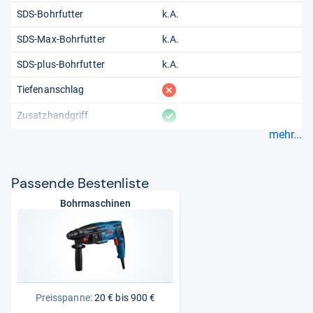
SDS-Bohrfutter
k.A.
SDS-Max-Bohrfutter
k.A.
SDS-plus-Bohrfutter
k.A.
fehlt
Tiefenanschlag
vorhanden
Zusatzhandgriff
mehr...
Pas­sende Bes­ten­liste
Bohrmaschinen
Preisspanne:
20 € bis 900 €