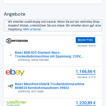
arbeitet schnell und zuverlässig.“
Angebote
Wir arbeiten unabhängig und neutral. Wenn Sie auf ein verlinktes Shop-
Angebot klicken, unterstützen Sie uns dabei. Wir erhalten dann ggf. eine
Vergütung.
Mehr erfahren
1.109,08 €
Bester Preis
Versand:
0,00 €
Baier BDB 825 Diamant-Nass-
Trockenbohrmaschine mit Spannung: 230V,
Leistung:
Lieferung: siehe Händler
1.166,66 €
Versand:
6,77 €
Baier Maschinenfabrik Trockenbohrmaschine
BDB825 Kernbohrmaschinen 59832
Lieferung: Auf Lager
1.220,89 €