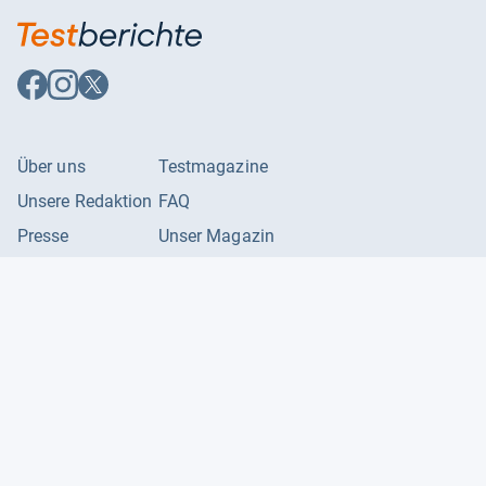
Auf
Auf
Auf
Facebook
Instagram
X
folgen
folgen
folgen
Über uns
Testmagazine
Unsere Redaktion
FAQ
Presse
Unser Magazin
Karriere
Feedback
Partnerbereich
Kontakt
Unsere Kategorien
Impressum
Datenschutzerklärung
Datenschutzeinstellungen
AGB