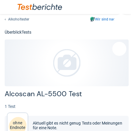
Alkoholtester
Wir sind nachhaltig
Suc
Geben
Überblick
Tests
Sie
mindest
drei
Zeichen
ein.
Vorschl
erschei
automat
und
Alcos­can AL-​5500 Test
lassen
sich
1 Test
mit
den
Pfeiltas
ohne
Aktuell gibt es nicht genug Tests oder Meinungen
auswähl
Endnote
für eine Note.