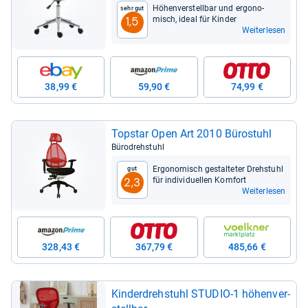
Höhen­ver­stell­bar und ergo­no­
Sehr gut
misch, ideal für Kin­der
1,5
Weiterlesen
38,99 €
59,90 €
74,99 €
Top­star Open Art 2010 Büro­stuhl
Büro­dreh­stuhl
Ergo­no­misch gestal­te­ter Dreh­stuhl
Gut
für indi­vi­du­el­len Kom­fort
2,3
Weiterlesen
328,43 €
367,79 €
485,66 €
Kin­der­dreh­stuhl STU­DIO-​1 höhen­ver­