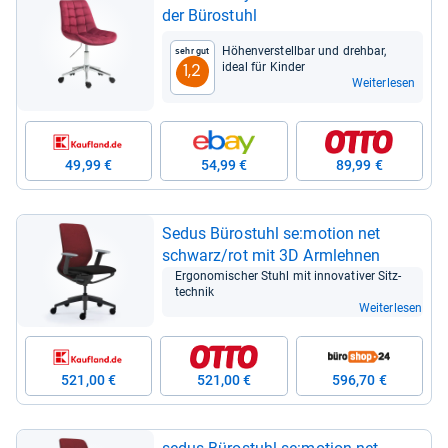
der Büro­stuhl
Höhen­ver­stell­bar und dreh­bar,
Sehr gut
ideal für Kin­der
1,2
Weiterlesen
49,99 €
54,99 €
89,99 €
Sedus Büro­stuhl se:motion net
schwarz/rot mit 3D Arm­leh­nen
Ergo­no­mi­scher Stuhl mit inno­va­ti­ver Sitz­
tech­nik
Weiterlesen
521,00 €
521,00 €
596,70 €