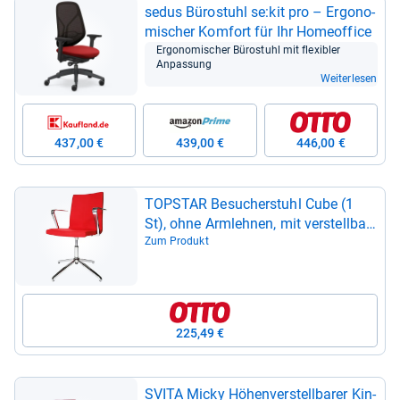
sedus Büro­stuhl se:kit pro – Ergo­no­
mi­scher Kom­fort für Ihr Home­of­fice
Ergo­no­mi­scher Büro­stuhl mit fle­xibler
Anpas­sung
Weiterlesen
437,00 €
439,00 €
446,00 €
TOP­STAR Besu­cher­stuhl Cube (1
St), ohne Arm­leh­nen, mit ver­stell­ba­
rer Sitz­höhe
Zum Produkt
225,49 €
SVITA Micky Höhen­ver­stell­ba­rer Kin­