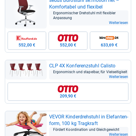
sedus Büro­stuhl se:motion net –
Kom­for­ta­bel und fle­xi­bel
Ergo­no­mi­scher Dreh­stuhl mit fle­xibler
Anpas­sung
Weiterlesen
552,00 €
552,00 €
633,69 €
CLP 4X Kon­fe­renz­stuhl Cali­sto
Ergo­no­misch und sta­pel­bar, für Viel­sei­tig­keit
Weiterlesen
209,90 €
VEVOR Kin­der­dreh­stuhl in Ele­fan­ten­
form, 100 kg Trag­kraft
För­dert Koor­di­na­tion und Gleich­ge­wicht
Weiterlesen