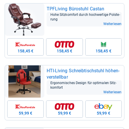
TPFLi­ving Büro­stuhl Cas­tan
Hohe Sitz­kom­fort durch hoch­wer­tige Pols­te­
rung
Weiterlesen
158,45 €
158,45 €
158,45 €
HTI-​Living Schreib­tisch­stuhl höhen­
ver­stell­bar
Ergo­no­mi­sches Design für opti­ma­len Sitz­
kom­fort
Weiterlesen
59,99 €
59,99 €
59,99 €