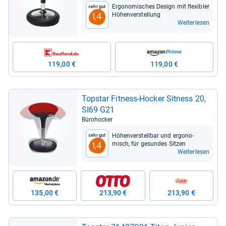
Ergo­no­mi­sches Design mit fle­xibler
Sehr gut
Höhen­ver­stel­lung
1,4
Weiterlesen
119,00 €
119,00 €
Top­star Fit­ness-​Hocker Sit­ness 20,
SI69 G21
Bürohocker
Höhen­ver­stell­bar und ergo­no­
Sehr gut
misch, für gesun­des Sit­zen
1,4
Weiterlesen
135,00 €
213,90 €
213,90 €