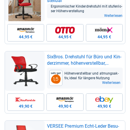
stell­bar
Ergo­no­mi­scher Kin­der­dreh­stuhl mit stu­fen­lo­
ser Höhen­ver­stel­lung
Weiterlesen
44,95 €
44,95 €
44,95 €
Six­Bros. Dreh­stuhl für Büro und Kin­
der­zim­mer, höhen­ver­stell­bar,
rot/schwarz
Höhen­ver­stell­bar und atmungs­ak­
Sehr gut
tiv, ideal für län­gere Nut­zung
1,5
Weiterlesen
49,90 €
49,90 €
49,90 €
VER­SEE Pre­mium Echt-​Leder Besu­