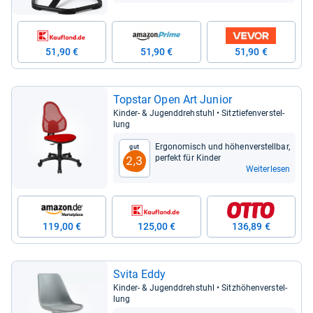
51,90 €
51,90 €
51,90 €
Top­star Open Art Junior
Kin­der-​ & Jugend­dreh­stuhl • Sitz­tie­fen­ver­stel­
lung
Ergo­no­misch und höhen­ver­stell­bar,
Gut
per­fekt für Kin­der
2,3
Weiterlesen
119,00 €
125,00 €
136,89 €
Svita Eddy
Kin­der-​ & Jugend­dreh­stuhl • Sitz­hö­hen­ver­stel­
lung