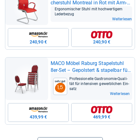
cher­stuhl Mon­treal in Rot mit Arm­
lehne
Ergo­no­mi­scher Stuhl mit hoch­wer­ti­gem
Leder­be­zug
Weiterlesen
240,90 €
240,90 €
MACO Möbel Rab­urg Sta­pel­stuhl
8er-​Set – Gepols­tert & sta­pel­bar für
Gastro­no­mie und Events
Pro­fes­sio­nelle Gastro­no­mie-​Qua­li­
Sehr gut
tät für inten­si­ven gewerb­li­chen Ein­
1,5
satz
Weiterlesen
439,99 €
469,99 €