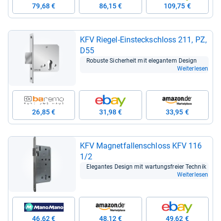
79,68 €
86,15 €
109,75 €
KFV Rie­gel-​Ein­steck­schloss 211, PZ,
D55
Robuste Sicher­heit mit ele­gan­tem Design
Weiterlesen
26,85 €
31,98 €
33,95 €
KFV Magnet­fal­len­schloss KFV 116
1/2
Ele­gan­tes Design mit war­tungs­freier Tech­nik
Weiterlesen
46,62 €
48,12 €
49,62 €