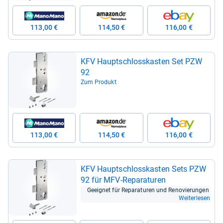
113,00 €
114,50 €
116,00 €
KFV Haupt­schloss­kas­ten Set PZW
92
Zum Produkt
113,00 €
114,50 €
116,00 €
KFV Haupt­schloss­kas­ten Sets PZW
92 für MFV-​Repa­ra­tu­ren
Geeig­net für Repa­ra­tu­ren und Reno­vie­run­gen
Weiterlesen