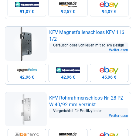
91,07 €
92,57 €
94,07 €
KFV Magnet­fal­len­schloss KFV 116
1/2
Geräusch­lo­ses Schlie­ßen mit edlem Design
Weiterlesen
42,96 €
42,96 €
45,96 €
KFV Rohr­rah­menschloss Nr. 28 PZ
W 40/92 mm ver­zinkt
Vor­ge­rich­tet für Pro­fil­zy­lin­der
Weiterlesen