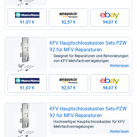
91,07 €
92,57 €
94,07 €
KFV Haupt­schloss­kas­ten Sets PZW
92 für MFV-​Repa­ra­tu­ren
Geeig­net für Repa­ra­tu­ren und Reno­vie­run­gen
von KFV Mehr­fach­ver­rie­ge­lun­gen
Weiterlesen
91,07 €
92,57 €
94,07 €
KFV Haupt­schloss­kas­ten Sets PZW
92 für MFV-​Repa­ra­tu­ren
Hoch­wer­ti­ger Haupt­schloss­kas­ten für KFV
Mehr­fach­ver­rie­ge­lun­gen
Weiterlesen