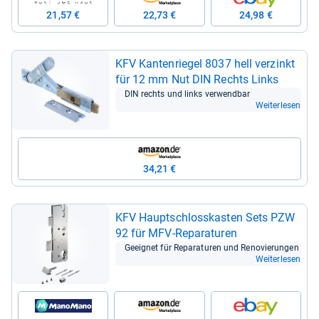
21,57 €
22,73 €
24,98 €
KFV Kan­ten­rie­gel 8037 hell ver­zinkt
für 12 mm Nut DIN Rechts Links
DIN rechts und links ver­wend­bar
Weiterlesen
34,21 €
KFV Haupt­schloss­kas­ten Sets PZW
92 für MFV-​Repa­ra­tu­ren
Geeig­net für Repa­ra­tu­ren und Reno­vie­run­gen
Weiterlesen