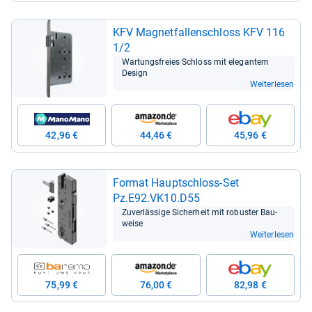
KFV Magnet­fal­len­schloss KFV 116
1/2
War­tungs­freies Schloss mit ele­gan­tem
Design
Weiterlesen
42,96 €
44,46 €
45,96 €
For­mat Haupt­schloss-​Set
Pz.E92.VK10.D55
Zuver­läs­sige Sicher­heit mit robus­ter Bau­
weise
Weiterlesen
75,99 €
76,00 €
82,98 €