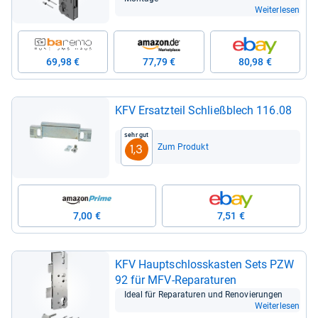
Weiterlesen
69,98 €
77,79 €
80,98 €
KFV Ersatz­teil Schließ­blech 116.08
Sehr gut
Zum Produkt
1,3
7,00 €
7,51 €
KFV Haupt­schloss­kas­ten Sets PZW
92 für MFV-​Repa­ra­tu­ren
Ideal für Repa­ra­tu­ren und Reno­vie­run­gen
Weiterlesen