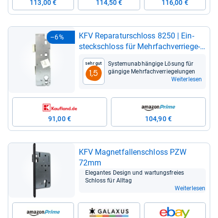
113,00 €
114,50 €
116,00 €
KFV Repa­ra­tur­schloss 8250 | Ein­
–6%
steck­schloss für Mehr­fach­ver­rie­ge­
lun­gen
Sys­te­mu­n­ab­hän­gige Lösung für
Sehr gut
gän­gige Mehr­fach­ver­rie­ge­lun­gen
1,5
Weiterlesen
91,00 €
104,90 €
KFV Magnet­fal­len­schloss PZW
72mm
Ele­gan­tes Design und war­tungs­freies
Schloss für All­tag
Weiterlesen