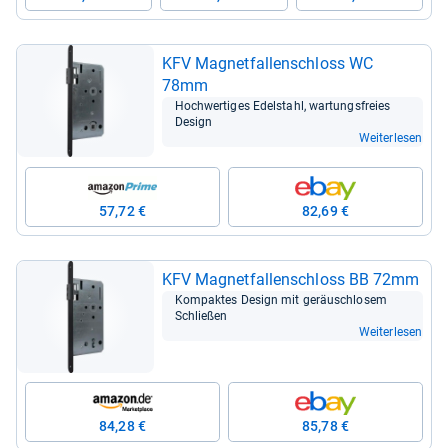
KFV Magnet­fal­len­schloss WC
78mm
Hoch­wer­ti­ges Edel­stahl, war­tungs­freies
Design
Weiterlesen
57,72 €
82,69 €
KFV Magnet­fal­len­schloss BB 72mm
Kom­pak­tes Design mit geräusch­lo­sem
Schlie­ßen
Weiterlesen
84,28 €
85,78 €