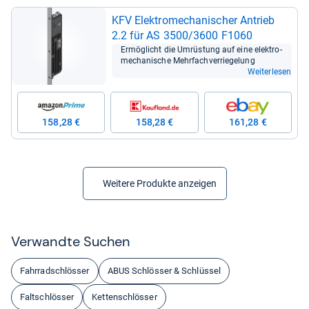
KFV Elek­tro­me­cha­ni­scher Antrieb
2.2 für AS 3500/3600 F1060
Ermög­licht die Umrüs­tung auf eine elek­tro­
me­cha­ni­sche Mehr­fach­ver­rie­ge­lung
Weiterlesen
158,28 €
158,28 €
161,28 €
Weitere Produkte anzeigen
Ver­wandte Suchen
Fahrradschlösser
ABUS Schlösser & Schlüssel
Faltschlösser
Kettenschlösser