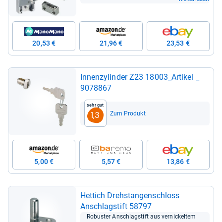
20,53 €
21,96 €
23,53 €
Innen­zy­lin­der Z23 18003_Arti­kel _
9078867
Sehr gut
Zum Produkt
1,3
5,00 €
5,57 €
13,86 €
Het­tich Dreh­stan­gen­schloss
Anschlag­stift 58797
Robus­ter Anschlag­stift aus ver­ni­ckel­tem