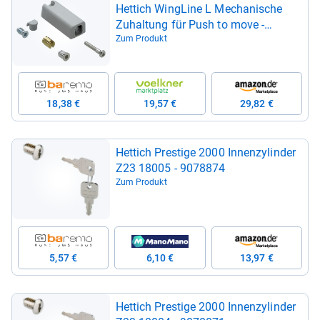
Het­tich Wing­Line L Mecha­ni­sche
Zuhal­tung für Push to move -​
9264191
Zum Produkt
18,38 €
19,57 €
29,82 €
Het­tich Pres­tige 2000 Innen­zy­lin­der
Z23 18005 -​ 9078874
Zum Produkt
5,57 €
6,10 €
13,97 €
Het­tich Pres­tige 2000 Innen­zy­lin­der