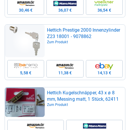
30,46 €
36,07 €
36,54 €
Het­tich Pres­tige 2000 Innen­zy­lin­der
Z23 18001 -​ 9078862
Zum Produkt
5,58 €
11,38 €
14,13 €
Het­tich Kugel­schnäp­per, 43 x ø 8
mm, Mes­sing matt, 1 Stück, 62411
Zum Produkt