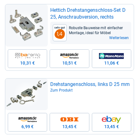
Het­tich Dreh­stan­gen­schloss-​Set D
25, Anschraub­ver­sion, rechts
Robuste Bau­weise mit ein­fa­cher
Sehr gut
Mon­tage, ideal für Möbel
1,4
Weiterlesen
10,31 €
10,51 €
11,06 €
Dreh­stan­gen­schloss, links D 25 mm
Zum Produkt
6,99 €
13,45 €
13,45 €