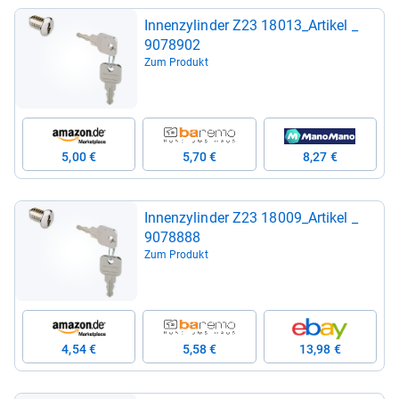
Innen­zy­lin­der Z23 18013_Arti­kel _
9078902
Zum Produkt
5,00 €
5,70 €
8,27 €
Innen­zy­lin­der Z23 18009_Arti­kel _
9078888
Zum Produkt
4,54 €
5,58 €
13,98 €