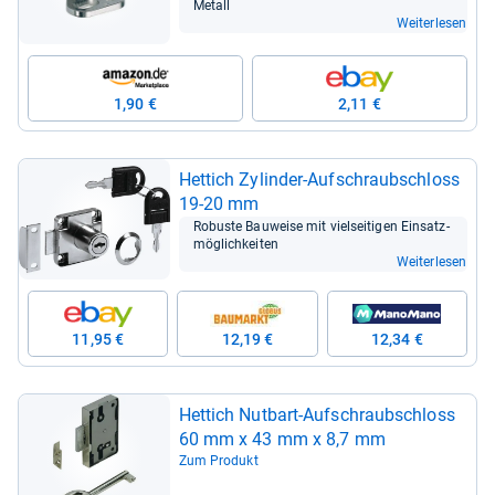
Metall
Weiterlesen
1,90 €
2,11 €
Het­tich Zylin­der-​Auf­schraub­schloss
19-​20 mm
Robuste Bau­weise mit viel­sei­ti­gen Ein­satz­
mög­lich­kei­ten
Weiterlesen
11,95 €
12,19 €
12,34 €
Het­tich Nut­bart-​Auf­schraub­schloss
60 mm x 43 mm x 8,7 mm
Zum Produkt