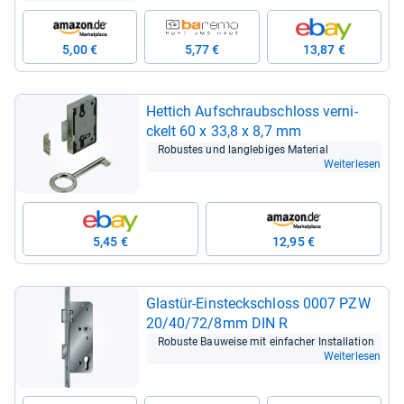
5,00 €
5,77 €
13,87 €
Het­tich Auf­schraub­schloss ver­ni­
ckelt 60 x 33,8 x 8,7 mm
Robus­tes und lang­le­bi­ges Mate­rial
Weiterlesen
5,45 €
12,95 €
Glas­tür-​Ein­steck­schloss 0007 PZW
20/40/72/8mm DIN R
Robuste Bau­weise mit ein­fa­cher Instal­la­tion
Weiterlesen