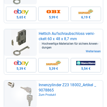
5,65 €
5,99 €
6,19 €
Het­tich Auf­schraub­schloss ver­ni­
ckelt 60 x 48 x 8,7 mm
Hoch­wer­tige Mate­ria­lien für sichere Anwen­
dun­gen
Weiterlesen
5,39 €
5,39 €
5,54 €
Innen­zy­lin­der Z23 18002_Arti­kel _
9078865
Zum Produkt