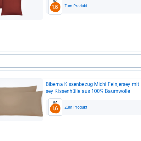
Gut
Zum Produkt
1,6
Biberna Kis­sen­be­zug Michi Fein­jer­sey mit 
sey Kis­sen­hülle aus 100% Baum­wolle
Gut
Zum Produkt
1,6