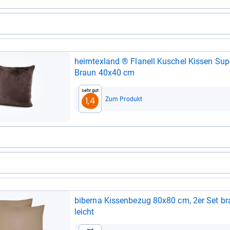
heim­tex­land ® Fla­nell Kuschel Kis­sen Su
Braun 40x40 cm
Sehr gut
Zum Produkt
1,4
biberna Kis­sen­be­zug 80x80 cm, 2er Set bra
leicht
Gut