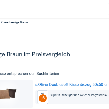
Kissenbezüge Braun
ge Braun im Preis­ver­gleich
isse
ent­spre­chen den Such­kri­te­rien
s.Oli­ver Double­soft Kis­sen­be­zug 50x50 c
Gut
Super kusche­li­ger und wei­cher Poly­es­ter­fla
1,6