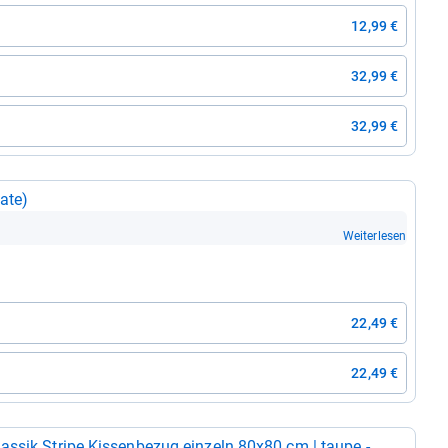
12,99 €
32,99 €
32,99 €
late)
Weiterlesen
22,49 €
22,49 €
s­sik Stripe Kis­sen­be­zug ein­zeln 80x80 cm | taupe -​