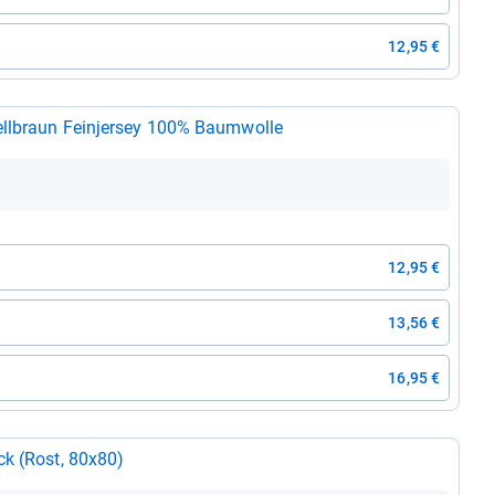
12,95 €
rna Kis­sen­be­zug 40x60 cm 2 Stück Hell­braun Fein­jer­sey 100% Baum­wolle
12,95 €
13,56 €
16,95 €
ack (Rost, 80x80)