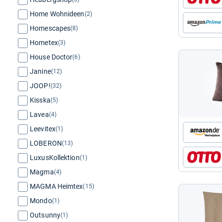
Home Wohnideen
(2)
Homescapes
(8)
Hometex
(3)
House Doctor
(6)
Janine
(12)
JOOP!
(32)
Kisska
(5)
Lavea
(4)
Leevitex
(1)
LOBERON
(13)
LuxusKollektion
(1)
Magma
(4)
MAGMA Heimtex
(15)
Mondo
(1)
Outsunny
(1)