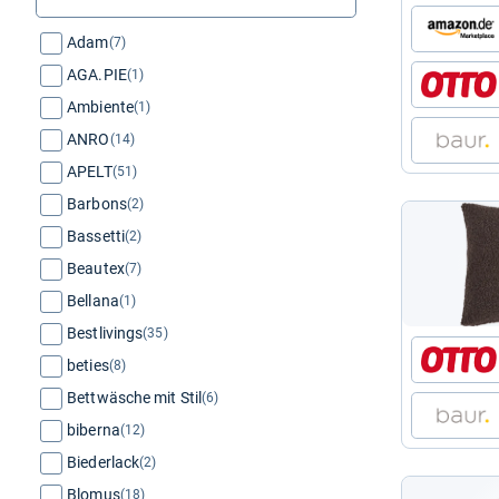
Adam
(7)
AGA.PIE
(1)
Ambiente
(1)
ANRO
(14)
APELT
(51)
Barbons
(2)
Bassetti
(2)
Beautex
(7)
Bellana
(1)
Bestlivings
(35)
beties
(8)
Bettwäsche mit Stil
(6)
biberna
(12)
Biederlack
(2)
Blomus
(18)