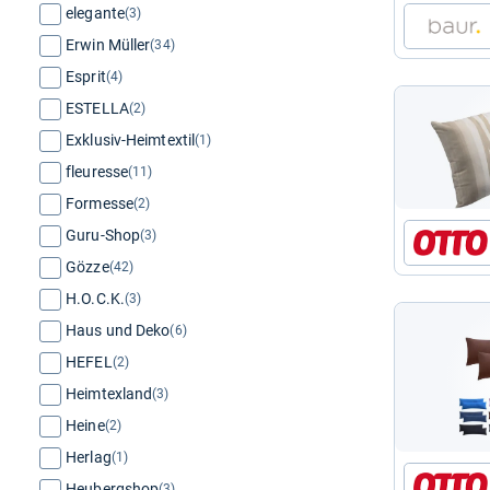
elegante
(3)
Erwin Müller
(34)
Esprit
(4)
ESTELLA
(2)
Exklusiv-Heimtextil
(1)
fleuresse
(11)
Formesse
(2)
Guru-Shop
(3)
Gözze
(42)
H.O.C.K.
(3)
Haus und Deko
(6)
HEFEL
(2)
Heimtexland
(3)
Heine
(2)
Herlag
(1)
Heubergshop
(3)