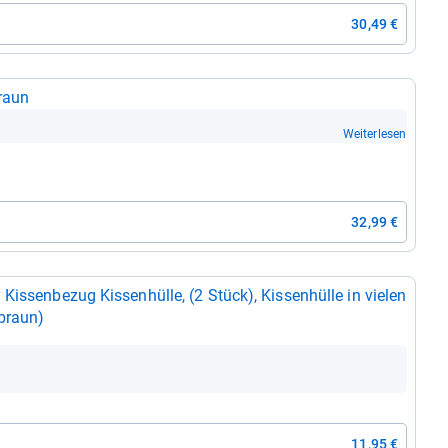
30,49 €
raun
Weiterlesen
32,99 €
is­sen­be­zug Kis­sen­hülle, (2 Stück), Kis­sen­hülle in vie­len
braun)
11,95 €