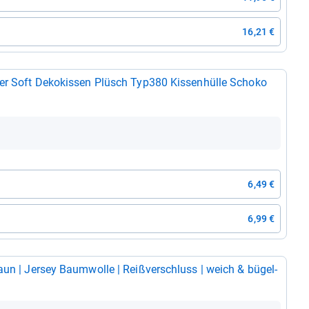
16,21 €
per Soft Deko­kis­sen Plüsch Typ380 Kis­sen­hülle Schoko
6,49 €
6,99 €
un | Jer­sey Baum­wolle | Reiß­ver­schluss | weich & bügel­