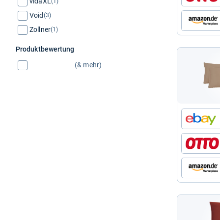
vidaXL
(1)
Void
(3)
Zollner
(1)
Produktbewertung
(& mehr)