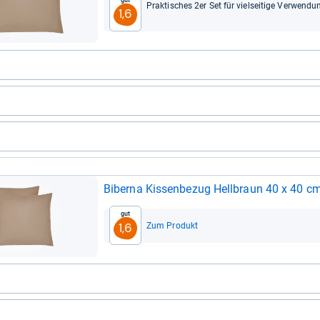
Prak­ti­sches 2er Set für viel­sei­tige Ver­wen­du
1,6
Gut
Zum Produkt
1,6