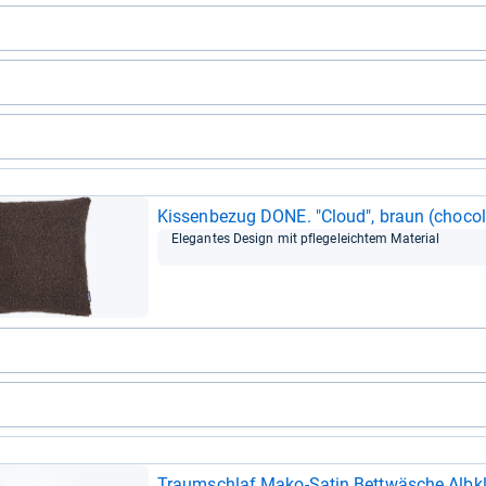
Kis­sen­be­zug DONE. "Cloud", braun (cho­co­
Ele­gan­tes Design mit pfle­ge­leich­tem Mate­rial
Traum­schlaf Mako-​Satin Bett­wä­sche Alb­kla