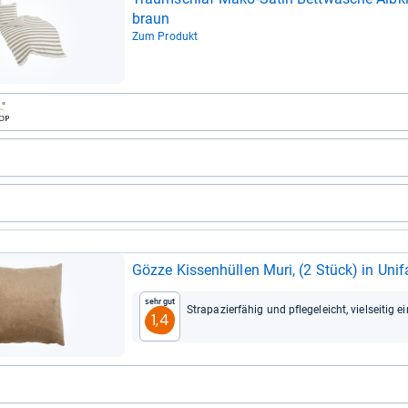
braun
Zum Produkt
Gözze Kis­sen­hül­len Muri, (2 Stück) in Uni­f
Sehr gut
Stra­pa­zier­fä­hig und pfle­ge­leicht, viel­sei­tig e
1,4