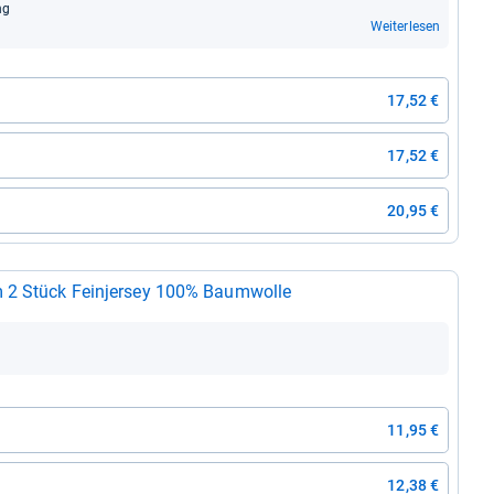
ng
Weiterlesen
17,52 €
17,52 €
20,95 €
Biberna Kis­sen­be­zug Hell­braun 40 x 40 cm 2 Stück Fein­jer­sey 100% Baum­wolle
11,95 €
12,38 €