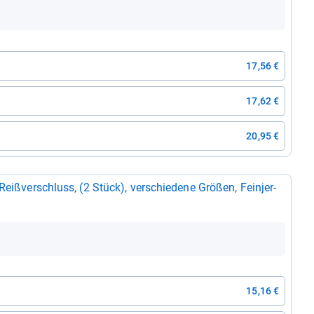
17,56 €
17,62 €
20,95 €
Reiß­ver­schluss, (2 Stück), ver­schie­dene Grö­ßen, Fein­jer­
15,16 €