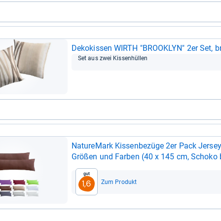
Deko­kis­sen WIRTH "BROO­KLYN" 2er Set, b
Set aus zwei Kis­sen­hül­len
Natu­re­Mark Kis­sen­be­züge 2er Pack Jer­sey K
Grö­ßen und Far­ben (40 x 145 cm, Schoko 
Gut
Zum Produkt
1,6