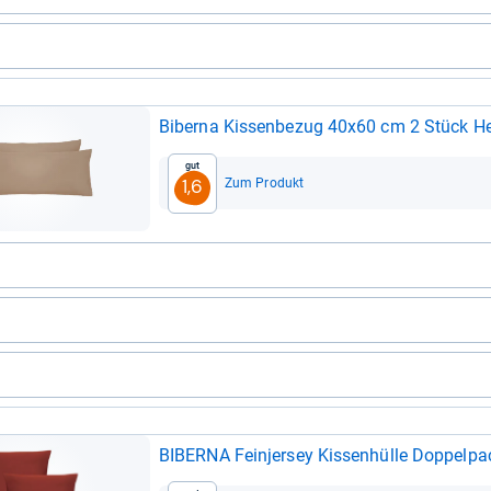
Bibe
Gut
Zum Produkt
1,6
BIBERNA Fein­jer­sey Kis­sen­hülle Dop­pel­p