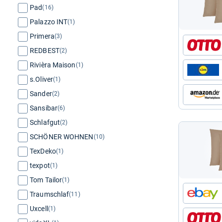
Pad
(16)
Palazzo INT
(1)
Primera
(3)
REDBEST
(2)
Rivièra Maison
(1)
s.Oliver
(1)
Sander
(2)
Sansibar
(6)
Schlafgut
(2)
SCHÖNER WOHNEN
(10)
TexDeko
(1)
texpot
(1)
Tom Tailor
(1)
Traumschlaf
(11)
Uxcell
(1)