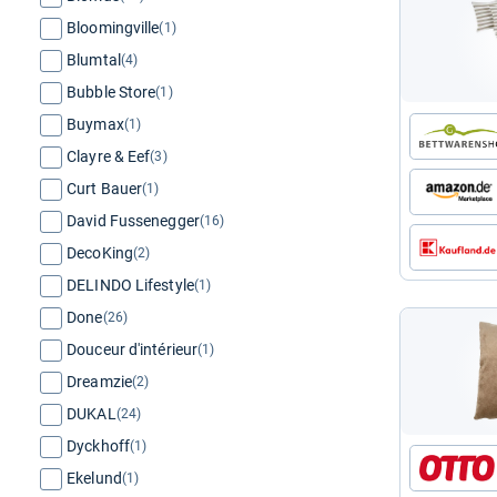
Bloomingville
(1)
Blumtal
(4)
Bubble Store
(1)
Buymax
(1)
Clayre & Eef
(3)
Curt Bauer
(1)
David Fussenegger
(16)
DecoKing
(2)
DELINDO Lifestyle
(1)
Done
(26)
Douceur d'intérieur
(1)
Dreamzie
(2)
DUKAL
(24)
Dyckhoff
(1)
Ekelund
(1)