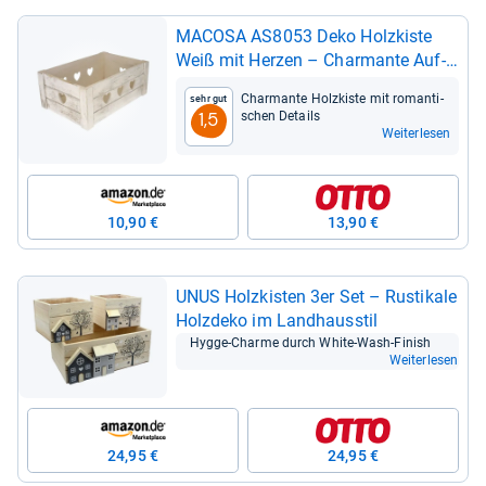
MACOSA AS8053 Deko Holz­kiste
Weiß mit Her­zen – Char­mante Auf­
be­wah­rungs­kiste
Char­mante Holz­kiste mit roman­ti­
Sehr gut
schen Details
1,5
Weiterlesen
10,90 €
13,90 €
UNUS Holz­kis­ten 3er Set – Rus­ti­kale
Holz­deko im Land­haus­stil
Hygge-​Charme durch White-​Wash-​Finish
Weiterlesen
24,95 €
24,95 €