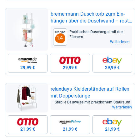
bre­mer­mann Dusch­korb zum Ein­
hän­gen über die Duschwand – rost­
be­stän­di­ges Bad­re­gal mit 3 Kör­ben
Prak­ti­sches Dusch­re­gal mit drei
Sehr gut
und Haken
Fächern
1,4
Weiterlesen
29,99 €
29,99 €
29,99 €
rela­xdays Klei­der­stän­der auf Rol­len
mit Dop­pel­stange
Sta­bile Bau­weise mit prak­ti­schem Stau­raum
Weiterlesen
21,99 €
21,99 €
21,99 €