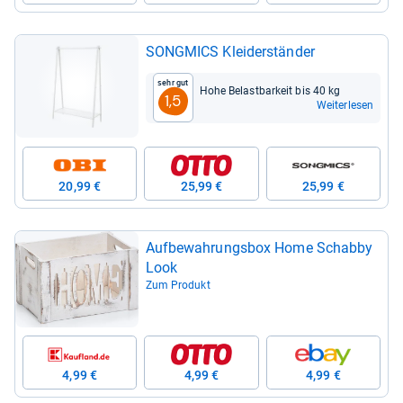
SONG­MICS Klei­der­stän­der
Sehr gut
Hohe Belast­bar­keit bis 40 kg
1,5
Weiterlesen
20,99 €
25,99 €
25,99 €
Auf­be­wah­rungs­box Home Schabby
Look
Zum Produkt
4,99 €
4,99 €
4,99 €