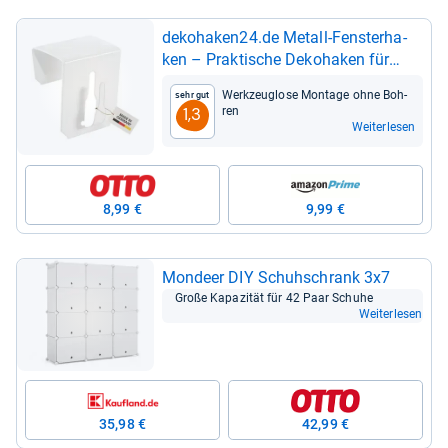
deko­ha­ken24.de Metall-​Fens­ter­ha­
ken – Prak­ti­sche Deko­ha­ken für
Fens­ter­de­ko­ra­tion
Werk­zeug­lose Mon­tage ohne Boh­
Sehr gut
ren
1,3
Weiterlesen
8,99 €
9,99 €
Mon­deer DIY Schuh­schrank 3x7
Große Kapa­zi­tät für 42 Paar Schuhe
Weiterlesen
35,98 €
42,99 €