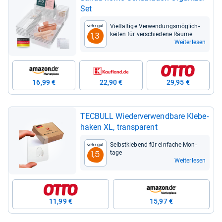
Set
Viel­fäl­tige Ver­wen­dungs­mög­lich­
Sehr gut
kei­ten für ver­schie­dene Räume
1,3
Weiterlesen
16,99 €
22,90 €
29,95 €
TEC­BULL Wie­der­ver­wend­bare Kle­be­
ha­ken XL, trans­pa­rent
Selbst­kle­bend für ein­fa­che Mon­
Sehr gut
tage
1,5
Weiterlesen
11,99 €
15,97 €