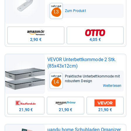
Stück)
Sehr gut
Zum Produkt
1,3
2,90 €
4,05 €
VEVOR Unter­bett­kom­mode 2 Stk.
(85x43x12cm)
Prak­ti­sche Unter­bett­kom­mode mit
Sehr gut
robus­tem Design
1,4
Weiterlesen
21,90 €
21,90 €
21,90 €
uandu home Schub­la­den Orga­ni­zer