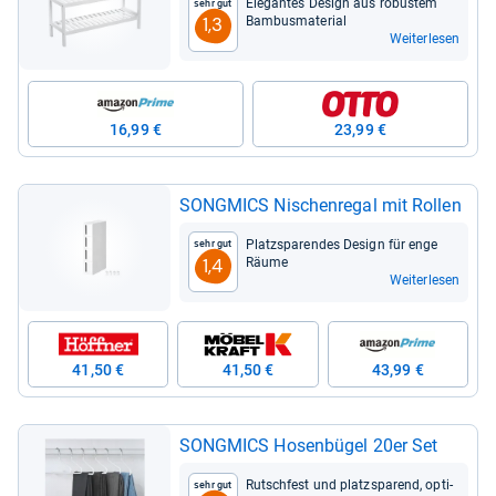
Ele­gan­tes Design aus robus­tem
Sehr gut
Bam­bus­ma­te­rial
1,3
Weiterlesen
16,99 €
23,99 €
SONG­MICS Nischen­re­gal mit Rol­len
Platz­spa­ren­des Design für enge
Sehr gut
Räume
1,4
Weiterlesen
41,50 €
41,50 €
43,99 €
SONG­MICS Hosen­bü­gel 20er Set
Rutsch­fest und platz­spa­rend, opti­
Sehr gut