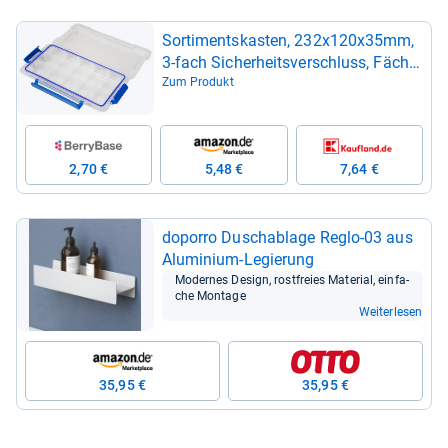
Sor­ti­ments­kas­ten, 232x120x35mm,
3-​fach Sicher­heits­ver­schluss, Fächer
varia­bel
Zum Produkt
2,70 €
5,48 €
7,64 €
doporro Dusch­ab­lage Reglo-​03 aus
Alu­mi­nium-​Legie­rung
Moder­nes Design, rost­freies Mate­rial, ein­fa­
che Mon­tage
Weiterlesen
35,95 €
35,95 €