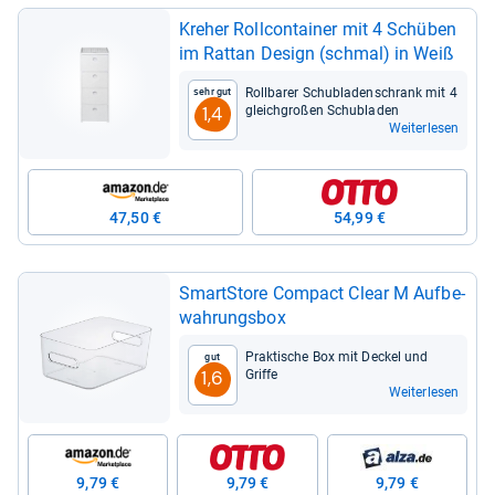
Kre­her Roll­con­tai­ner mit 4 Schü­ben
im Rat­tan Design (schmal) in Weiß
Roll­ba­rer Schub­la­den­schrank mit 4
Sehr gut
gleich­großen Schub­la­den
1,4
Weiterlesen
47,50 €
54,99 €
SmartS­tore Com­pact Clear M Auf­be­
wah­rungs­box
Prak­ti­sche Box mit Deckel und
Gut
Griffe
1,6
Weiterlesen
9,79 €
9,79 €
9,79 €