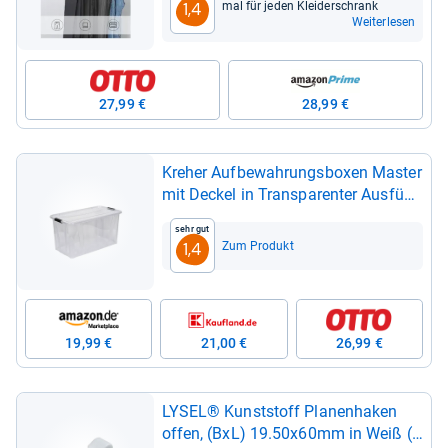
mal für jeden Klei­der­schrank
1,4
Weiterlesen
27,99 €
28,99 €
Kre­her Auf­be­wah­rungs­bo­xen Mas­ter
mit Deckel in Trans­pa­ren­ter Aus­füh­
rung. In ver­schie­de­nen Grö­ßen
Sehr gut
(wähl­bar). Aus robus­tem Kunst­stoff.
Zum Produkt
1,4
(80 Liter)
19,99 €
21,00 €
26,99 €
LYSEL® Kunst­stoff Pla­nen­ha­ken
offen, (BxL) 19.50x60mm in Weiß (1