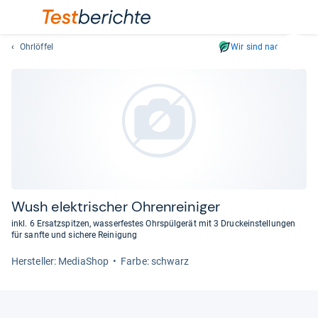
Ohrlöffel
Wir sind nachhaltig
Suc
Geben
Sie
mindest
drei
Zeichen
ein.
Vorschl
erschei
automat
Wush elek­tri­scher Ohren­rei­ni­ger
und
inkl. 6 Ersatzspitzen, wasserfestes Ohrspülgerät mit 3 Druckeinstellungen
lassen
für sanfte und sichere Reinigung
sich
Her­stel­ler: MediaShop
Farbe: schwarz
mit
den
Pfeiltas
auswähl