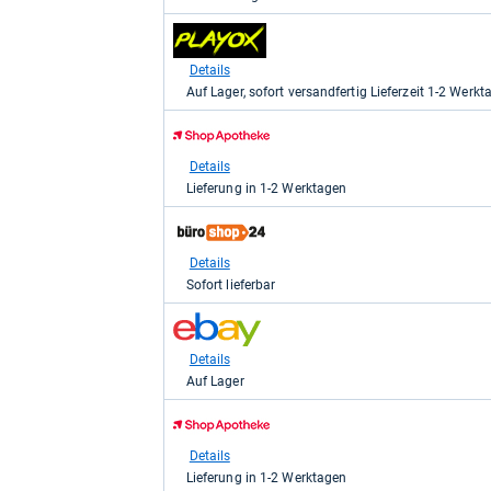
Office
zum
Partner
Shop:
GmbH
bei
für
Details
playox.de
2,68
Auf Lager, sofort versandfertig Lieferzeit 1-2 Werkt
für
kaufen.
2,68
zum
kaufen.
Shop:
bei
Details
Shop
Lieferung in 1-2 Werktagen
Apotheke
DE
zum
für
Shop:
2,74
bei
Details
kaufen.
büroshop24
Sofort lieferbar
für
2,95
zum
kaufen.
Shop:
bei
Details
eBay
Auf Lager
für
4,50
zum
kaufen.
Shop:
bei
Details
Shop
Lieferung in 1-2 Werktagen
Apotheke