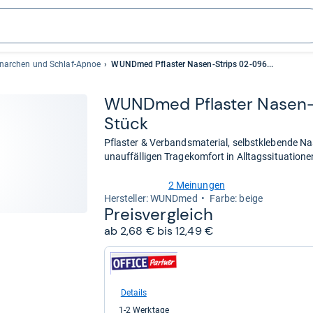
hnarchen und Schlaf-Apnoe
WUNDmed Pflaster Nasen-Strips 02-096...
WUND­med Pflas­ter Nasen-​
Stück
Pflaster & Verbandsmaterial, selbstklebende Nas
unauffälligen Tragekomfort in Alltagssituatione
2 Meinungen
2,3
Her­stel­ler: WUNDmed
Farbe: beige
von
Preis­ver­gleich
5
ab 2,68 € bis 12,49 €
Sternen
zum
Shop:
bei
office-
Details
partner.de
1-2 Werktage
-