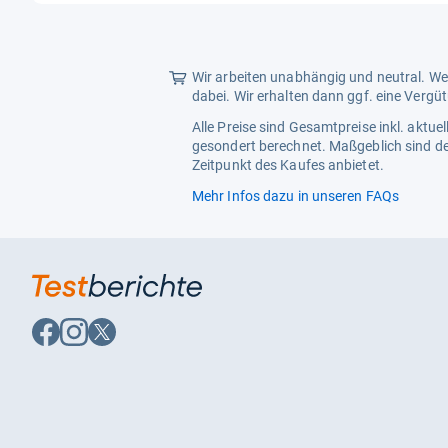
5
Sternen
Wir arbeiten unabhängig und neutral. Wen
dabei. Wir erhalten dann ggf. eine Vergü
Alle Preise sind Gesamtpreise inkl. aktu
gesondert berechnet. Maßgeblich sind de
Zeitpunkt des Kaufes anbietet.
Mehr Infos dazu in unseren FAQs
Auf
Auf
Auf
Facebook
Instagram
X
folgen
folgen
folgen