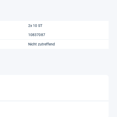
2x 10 ST
10837087
Nicht zutreffend