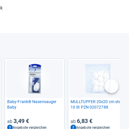
ik
nächste
Baby-​Frank® Nasensau­ger
MULL­TUP­FER 20x20 cm ste­ril
Baby
10 St PZN 02072788
3,49 €
6,83 €
3
2
Angebote vergleichen
Angebote vergleichen