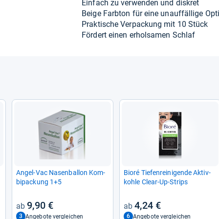
Ein­fach zu ver­wen­den und dis­kret
Beige Farb­ton für eine unauf­fäl­lige Opt
Prak­ti­sche Ver­pa­ckung mit 10 Stück
För­dert einen erhol­sa­men Schlaf
Angel-​Vac Nasen­bal­lon Kom­
Bioré Tie­fen­rei­ni­gende Aktiv­
bi­pa­ckung 1+5
kohle Clear-​Up-​Strips
9,90 €
4,24 €
3
6
Angebote vergleichen
Angebote vergleichen