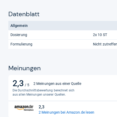
Datenblatt
Allgemein
Dosierung
2x 10 ST
Formulierung
Nicht zutreffe
Meinungen
2,3
2,3
2 Meinungen aus einer Quelle
/ 5
von
Die Durchschnittsbewertung berechnet sich
5
aus allen Meinungen unserer Quellen.
Sternen
2,3
2,3
2 Meinungen bei Amazon.de lesen
von