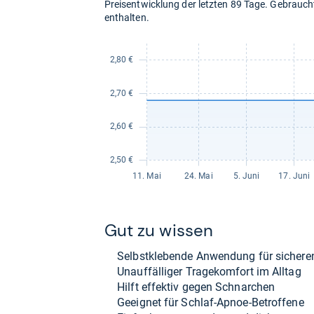
Preisentwicklung der letzten 89 Tage. Gebrau
enthalten.
Gut zu wis­sen
Selbst­kle­bende Anwen­dung für siche­re
Unauf­fäl­li­ger Tra­ge­kom­fort im All­tag
Hilft effek­tiv gegen Schnar­chen
Geeig­net für Schlaf-​Apnoe-​Betrof­fene