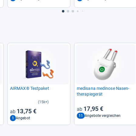
AIR­MAX® Test­pa­ket
medi­sana medi­nose Nasen­
the­ra­pie­ge­rät
(15k+)
17,95 €
13,75 €
11
Angebote vergleichen
1
Angebot