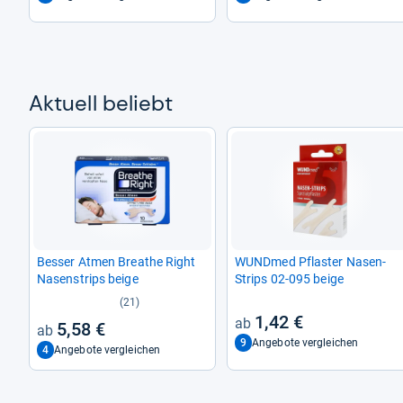
Aktu­ell beliebt
Bes­ser Atmen Brea­the Right
WUND­med Pflas­ter Nasen-​
Nasen­strips beige
Strips 02-​095 beige
(21)
1,42 €
5,58 €
9
Angebote vergleichen
4
Angebote vergleichen