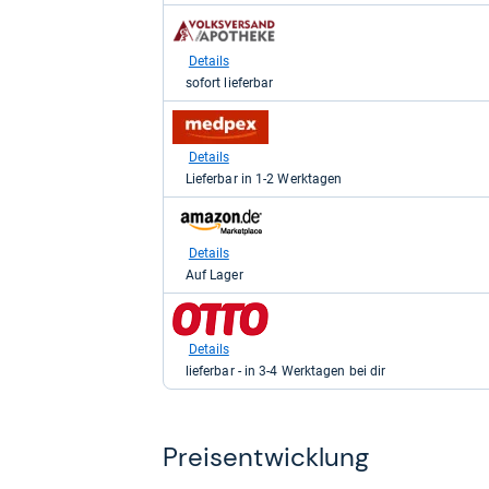
DE
zum
für
Shop:
4,89
bei
Details
kaufen.
volksversand.de
sofort lieferbar
-
Volksversand
zum
Versandapotheke
Shop:
s.r.o.
bei
Details
für
medpex
4,98
Lieferbar in 1-2 Werktagen
für
kaufen.
4,98
zum
kaufen.
Shop:
bei
Details
Amazon.de
Auf Lager
für
7,32
zum
kaufen.
Shop:
bei
Details
Otto.de
lieferbar - in 3-4 Werktagen bei dir
für
12,49
kaufen.
Preis­ent­wick­lung