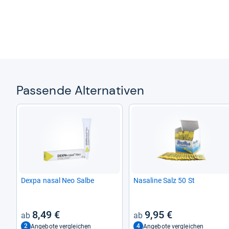
Pas­sende Alter­na­ti­ven
Dexpa nasal Neo Salbe
Nasa­line Salz 50 St
8,49 €
9,95 €
2
4
Angebote vergleichen
Angebote vergleichen