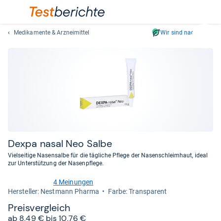
Medikamente & Arzneimittel
Wir sind nachhaltig
Suc
Geben
Sie
mindest
drei
Zeichen
ein.
Vorschl
erschei
automat
Dexpa nasal Neo Salbe
und
Vielseitige Nasensalbe für die tägliche Pflege der Nasenschleimhaut, ideal
lassen
zur Unterstützung der Nasenpflege.
sich
4 Meinungen
mit
4,8
Her­stel­ler: Nestmann Pharma
Farbe: Transparent
den
von
Pfeiltas
5
Preis­ver­gleich
Sternen
auswähl
ab 8,49 € bis 10,76 €