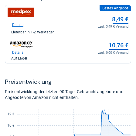
Bestes Angebot
zum
Shop:
8,49 €
bei
medpex
Details
zzgl. 3,49 € Versand
für
Lieferbar in 1-2 Werktagen
8,49
kaufen.
zum
10,76 €
Shop:
bei
Details
zzgl. 0,00 € Versand
Amazon.de
Auf Lager
für
10,76
kaufen.
Preis­ent­wick­lung
Preisentwicklung der letzten 90 Tage. Gebrauchtangebote und
Angebote von Amazon nicht enthalten.