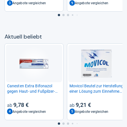
3
9
Angebote vergleichen
Angebote vergleichen
Aktu­ell beliebt
Canes­ten Extra Bifona­zol
Movi­col Beu­tel zur Her­stel­lung
gegen Haut-​ und Fuß­pil­zer­
einer Lösung zum Ein­neh­men
kran­kun­gen
10 St
9,78 €
9,21 €
4
5
Angebote vergleichen
Angebote vergleichen