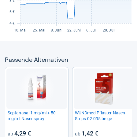
Pas­sende Alter­na­ti­ven
Sep­ta­na­sal 1 mg/ml + 50
WUND­med Pflas­ter Nasen-​
mg/ml Nasen­spray
Strips 02-​095 beige
4,29 €
1,42 €