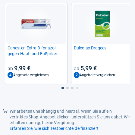
Canes­ten Extra Bifona­zol
Dul­co­lax Dra­gees
gegen Haut-​ und Fuß­pil­zer­
kran­kun­gen
9,99 €
5,99 €
4
2
Angebote vergleichen
Angebote vergleichen
Wir arbeiten unabhängig und neutral. Wenn Sie auf ein
verlinktes Shop-Angebot klicken, unterstützen Sie uns dabei. Wir
erhalten dann ggf. eine Vergütung.
Erfahren Sie, wie sich Testberichte.de finanziert