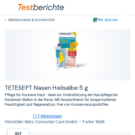
Medikamente & Arzneimittel
Wir sind nachhaltig
Suc
Geben
Sie
mindest
drei
Zeichen
ein.
Vorschl
erschei
automat
TETE­SEPT Nasen Heil­salbe 5 g
und
Pflege für trockene Haut - Ideal zur Unterstützung der Hautpflege bei
lassen
trockenen Stellen in der Nase. Mit Dexpanthenol für langanhaltende
Feuchtigkeit und Regeneration. Frei von Konservierungsstoffen.
sich
mit
117 Meinungen
den
4,4
Her­stel­ler: Merz Consumer Care GmbH
Farbe: Weiß
von
Pfeiltas
5
auswähl
Gut