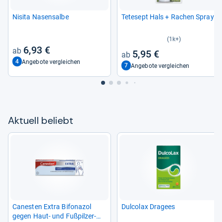
Nisita Nasen­salbe
Tete­sept Hals + Rachen Spray
(1k+)
6,93 €
5,95 €
4
Angebote vergleichen
7
Angebote vergleichen
Aktu­ell beliebt
Canes­ten Extra Bifona­zol
Dul­co­lax Dra­gees
gegen Haut-​ und Fuß­pil­zer­