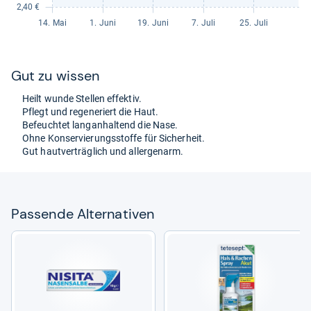
Gut zu wis­sen
Heilt wunde Stel­len effek­tiv.
Pflegt und rege­ne­riert die Haut.
Befeuch­tet lan­gan­hal­tend die Nase.
Ohne Kon­ser­vie­rungs­stoffe für Sicher­heit.
Gut haut­ver­träg­lich und all­er­gen­arm.
Pas­sende Alter­na­ti­ven