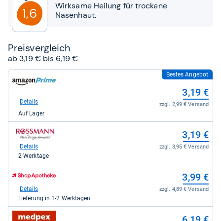
Sternen
Wirksame Heilung für trockene
1,6
Nasenhaut.
Preis­ver­gleich
ab 3,19 € bis 6,19 €
Bestes Angebot
zum
Shop:
3,19 €
bei
Amazon.de
Details
zzgl. 2,99 € Versand
für
Auf Lager
3,19
kaufen.
zum
3,19 €
Shop:
bei
Details
zzgl. 3,95 € Versand
rossmann
2 Werktage
für
3,19
zum
3,99 €
kaufen.
Shop:
bei
Details
zzgl. 4,89 € Versand
Shop
Lieferung in 1-2 Werktagen
Apotheke
DE
zum
6,19 €
für