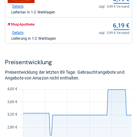
Shop:
3,99
bei
Details
zzgl. 3,49 € Versand
kaufen.
medpex
Lieferbar in 1-2 Werktagen
für
6,19
zum
6,19 €
kaufen.
Shop:
bei
Details
zzgl. 3,99 € Versand
Shop
Lieferung in 1-2 Werktagen
Apotheke
DE
für
6,19
Preis­ent­wick­lung
kaufen.
Preisentwicklung der letzten 89 Tage. Gebrauchtangebote und
Angebote von Amazon nicht enthalten.