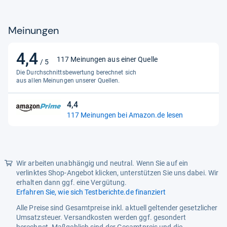
Meinungen
4,4
4,4
117 Meinungen aus einer Quelle
/ 5
von
Die Durchschnittsbewertung berechnet sich
5
aus allen Meinungen unserer Quellen.
Sternen
4,4
4,4
117 Meinungen bei Amazon.de lesen
von
5
Sternen
Wir arbeiten unabhängig und neutral. Wenn Sie auf ein
verlinktes Shop-Angebot klicken, unterstützen Sie uns dabei. Wir
erhalten dann ggf. eine Vergütung.
Erfahren Sie, wie sich Testberichte.de finanziert
Alle Preise sind Gesamtpreise inkl. aktuell geltender gesetzlicher
Umsatzsteuer. Versandkosten werden ggf. gesondert