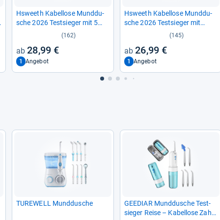
44,99
kaufen.
Hsweeth Kabel­lose Mund­du­
Hsweeth Kabel­lose Mund­du­
sche 2026 Test­sie­ger mit 5
sche 2026 Test­sie­ger mit
Jet-​Tipps
Smart-​Dis­play
(162)
(145)
28,99 €
26,99 €
1
1
Angebot
Angebot
TURE­WELL Mund­du­sche
GEEDIAR Mund­du­sche Test­
sie­ger Reise – Kabel­lose Zahn­