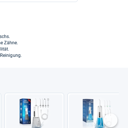
30,95 €
zzgl. 0,00 € Versand
34,66 €
ischs.
che Zähne.
zzgl. 0,00 € Versand
i­tät.
Rei­ni­gung.
39,99 €
zzgl. 0,00 € Versand
42,38 €
zzgl. 0,00 € Versand
44,99 €
zzgl. 0,00 € Versand
nächste