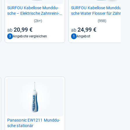
SUR­FOU Kabel­lose Mund­du­
SUR­FOU Kabel­lose Mund­du­
sche – Elek­tri­sche Zahn­rei­ni­
sche Water Flos­ser für Zähne
gung
(2k+)
(998)
20,99 €
24,99 €
3
1
Angebote vergleichen
Angebot
Pana­so­nic EW1211 Mund­du­
sche sta­tio­när