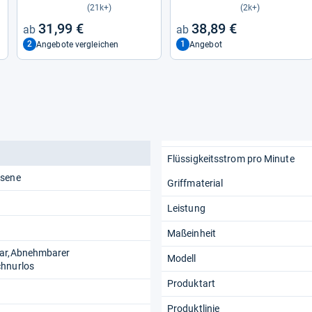
du­sche mit 4 Modi und 5
(21k+)
(2k+)
Ersatz­dü­sen
31,99 €
38,89 €
2
1
Angebote vergleichen
Angebot
Flüssigkeitsstrom pro Minute
hsene
Griffmaterial
Leistung
Maßeinheit
bar,Abnehmbarer
Modell
hnurlos
Produktart
Produktlinie