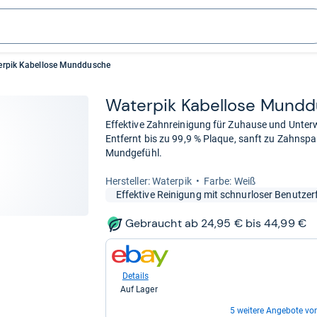
erpik Kabellose Munddusche
Water­pik Kabel­lose Mund­
Effektive Zahnreinigung für Zuhause und Unte
Entfernt bis zu 99,9 % Plaque, sanft zu Zahnspa
Mundgefühl.
Her­stel­ler: Waterpik
Farbe: Weiß
Effektive Reinigung mit schnurloser Benutzerf
Gebraucht ab 24,95 € bis 44,99 €
zum
Shop:
bei
Details
eBay
Auf Lager
für
24,95
5 weitere Angebote vo