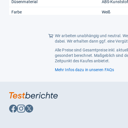
Düsenmaterial
ABS-Kunststof
Farbe
Weiß
Wir arbeiten unabhängig und neutral. Wen
dabei. Wir erhalten dann ggf. eine Vergü
Alle Preise sind Gesamtpreise inkl. aktu
gesondert berechnet. Maßgeblich sind de
Zeitpunkt des Kaufes anbietet.
Mehr Infos dazu in unseren FAQs
Auf
Auf
Auf
Facebook
Instagram
X
folgen
folgen
folgen