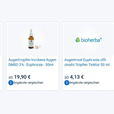
Augen­trop­fen tro­ckene Augen
Augen­trost Euphra­sia offi­
DMSO 3% -​ Euphra­sia -​ 30ml
cina­lis Trop­fen Tink­tur 50 ml
19,90 €
4,13 €
2
3
Angebote vergleichen
Angebote vergleichen