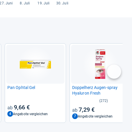
nächste
Pan Ophtal Gel
Dop­pel­herz Augen-​spray
Hyalu­ron Fresh
(272)
9,66 €
7,29 €
4
Angebote vergleichen
7
Angebote vergleichen