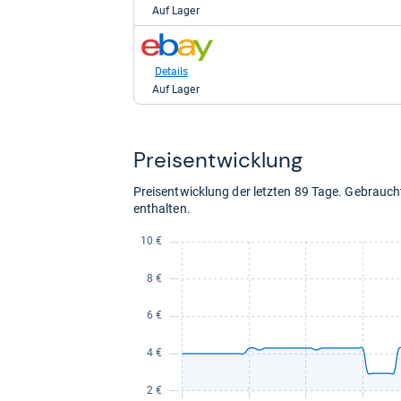
Amazon.de
Auf Lager
für
7,62
zum
kaufen.
Shop:
bei
Details
eBay
Auf Lager
für
9,48
kaufen.
Preis­ent­wick­lung
Preisentwicklung der letzten 89 Tage. Gebrau
enthalten.