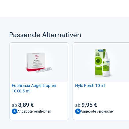
Pas­sende Alter­na­ti­ven
Euphra­sia Augen­trop­fen
Hylo Fresh 10 ml
10X0.5 ml
8,89 €
9,95 €
4
6
Angebote vergleichen
Angebote vergleichen