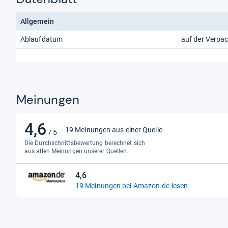
Allgemein
Ablaufdatum
auf der Verpa
Meinungen
4,6
4,6
19 Meinungen aus einer Quelle
/ 5
von
Die Durchschnittsbewertung berechnet sich
5
aus allen Meinungen unserer Quellen.
Sternen
4,6
4,6
19 Meinungen bei Amazon.de lesen
von
5
Sternen