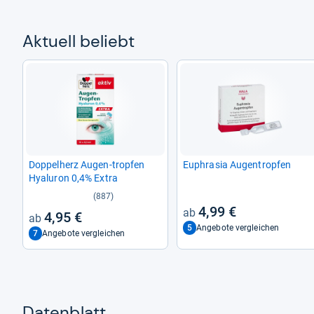
Aktu­ell beliebt
Dop­pel­herz Augen-​trop­fen
Euphra­sia Augen­trop­fen
Hyalu­ron 0,4% Extra
(887)
4,99 €
4,95 €
5
Angebote vergleichen
7
Angebote vergleichen
Datenblatt