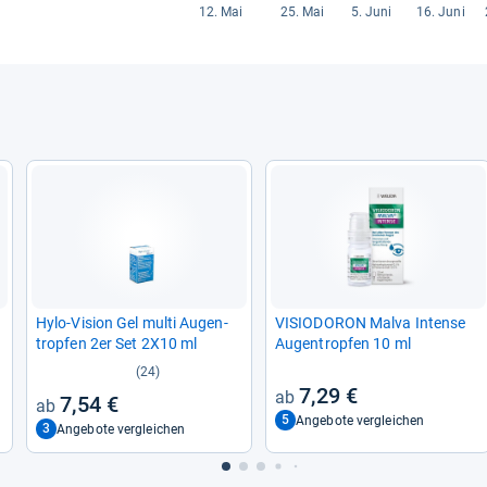
Hylo-​Vision Gel multi Augen­
VISIO­DO­RON Malva Intense
trop­fen 2er Set 2X10 ml
Augen­trop­fen 10 ml
(24)
7,29 €
7,54 €
5
Angebote vergleichen
3
Angebote vergleichen