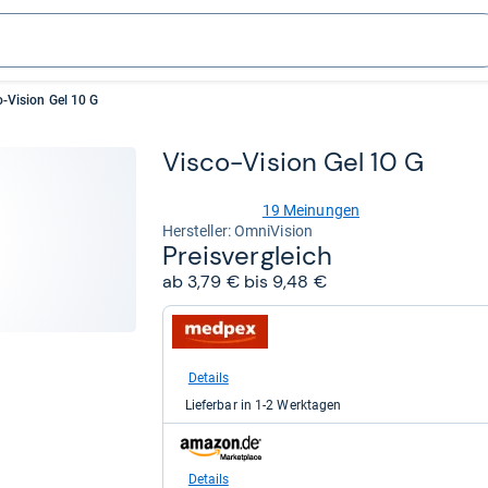
o-Vision Gel 10 G
Visco-​Vision Gel 10 G
19 Meinungen
4,6
Her­stel­ler: OmniVision
von
Preis­ver­gleich
5
ab 3,79 € bis 9,48 €
Sternen
zum
Shop:
bei
medpex
Details
für
Lieferbar in 1-2 Werktagen
3,79
kaufen.
zum
Shop:
bei
Details