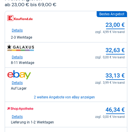
ab 23,00 € bis 69,00 €
Bestes Angebot
zum
Shop:
23,00 €
bei
Kaufland
Details
zzgl. 4,99 € Versand
für
2-3 Werktage
23,00
kaufen.
zum
32,63 €
Shop:
bei
Details
zzgl. 0,00 € Versand
galaxus
8-11 Werktage
für
32,63
zum
33,13 €
kaufen.
Shop:
bei
Details
zzgl. 3,99 € Versand
eBay
Auf Lager
für
33,13
2 weitere Angebote von eBay anzeigen
kaufen.
zum
zum
46,34 €
42,15 €
Shop:
Shop:
bei
bei
Details
Details
zzgl. 10,49 € Versand
zzgl. 0,00 € Versand
eBay
Shop
Auf Lager
Lieferung in 1-2 Werktagen
für
Apotheke
42,15
DE
zum
zum