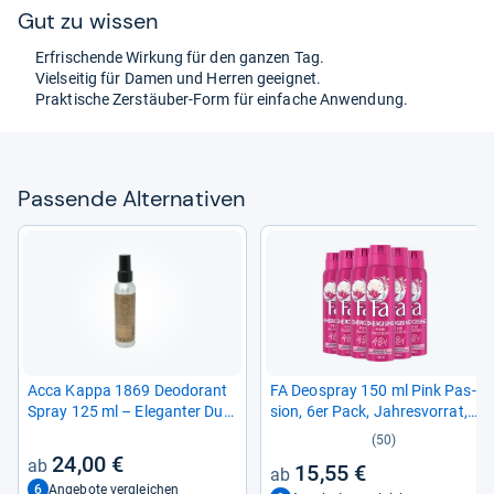
Gut zu wis­sen
Erfri­schende Wir­kung für den gan­zen Tag.
Viel­sei­tig für Damen und Her­ren geeig­net.
Prak­ti­sche Zer­stäu­ber-​Form für ein­fa­che Anwen­dung.
Pas­sende Alter­na­ti­ven
Acca Kappa 1869 Deodo­rant
FA Deo­spray 150 ml Pink Pas­
Spray 125 ml – Ele­gan­ter Duft
sion, 6er Pack, Jah­res­vor­rat,
für Her­ren
6x 150 ml
(50)
24,00 €
15,55 €
6
Angebote vergleichen