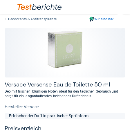
Deodorants & Antitranspirante
Wir sind nachhaltig
Suc
Geben
Sie
mindest
drei
Zeichen
ein.
Vorschl
erschei
automat
Ver­sace Ver­sense Eau de Toi­lette 50 ml
und
Deo mit frischen, blumigen Noten, ideal für den täglichen Gebrauch und
lassen
sorgt für ein langanhaltendes, belebendes Dufterlebnis.
sich
Her­stel­ler: Versace
mit
den
Erfrischender Duft in praktischer Sprühform.
Pfeiltas
auswähl
Preis­ver­gleich