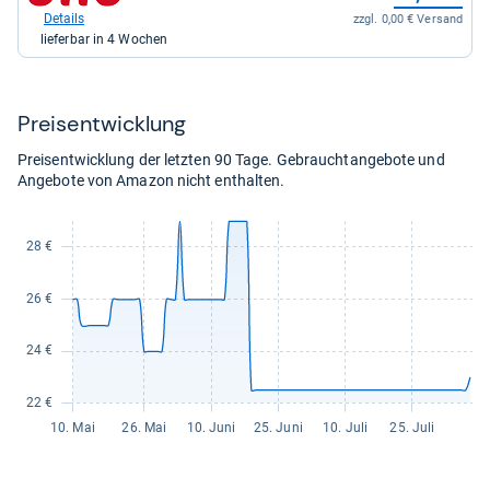
69,00
bei
Details
zzgl. 0,00 € Versand
kaufen.
Otto.de
lieferbar in 4 Wochen
für
51,43
kaufen.
Preis­ent­wick­lung
Preisentwicklung der letzten 90 Tage. Gebrauchtangebote und
Angebote von Amazon nicht enthalten.