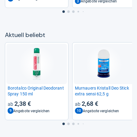
3
Angebote vergleichen
Aktu­ell beliebt
Boro­talco Ori­gi­nal Deodo­rant
Mur­nau­ers Kris­tall Deo Stick
Spray 150 ml
extra sensi 62,5 g
2,38 €
2,68 €
9
10
Angebote vergleichen
Angebote vergleichen