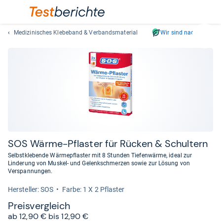
Medizinisches Klebeband & Verbandsmaterial
Wir sind nachhaltig
Suc
Geben
Sie
mindest
drei
Zeichen
ein.
Vorschl
erschei
automat
SOS Wärme-​Pflas­ter für Rücken & Schul­tern
und
Selbstklebende Wärmepflaster mit 8 Stunden Tiefenwärme, ideal zur
lassen
Linderung von Muskel- und Gelenkschmerzen sowie zur Lösung von
Verspannungen.
sich
mit
Her­stel­ler: SOS
Farbe: 1 X 2 Pflaster
den
Preis­ver­gleich
Pfeiltas
ab 12,90 € bis 12,90 €
auswähl