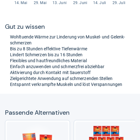
Gut zu wis­sen
Wohl­tu­ende Wärme zur Lin­de­rung von Mus­kel-​ und Gelenk­
schmer­zen
Bis zu 8 Stun­den effek­tive Tie­fen­wärme
Lin­dert Schmer­zen bis zu 16 Stun­den
Fle­xibles und haut­freund­li­ches Mate­rial
Ein­fach anzu­wen­den und schmerz­frei abzieh­bar
Akti­vie­rung durch Kon­takt mit Sau­er­stoff
Ziel­ge­rich­tete Anwen­dung auf schmer­zen­den Stel­len
Ent­spannt ver­krampfte Mus­keln und löst Ver­span­nun­gen
Pas­sende Alter­na­ti­ven