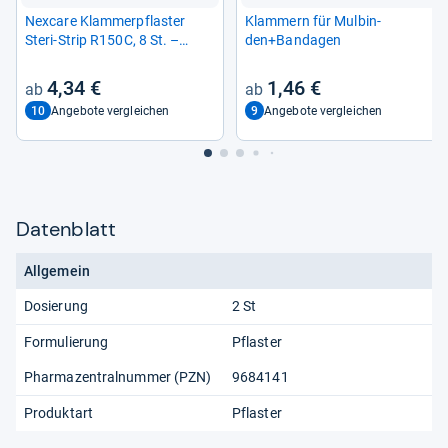
Nex­care Klam­mer­pflas­ter
Klam­mern für Mul­bin­
Steri-​Strip R150C, 8 St. –
den+Ban­da­gen
Effek­tive Wund­ver­sor­gung
4,34 €
1,46 €
10
9
Angebote vergleichen
Angebote vergleichen
Datenblatt
Allgemein
Dosierung
2 St
Formulierung
Pflaster
Pharmazentralnummer (PZN)
9684141
Produktart
Pflaster