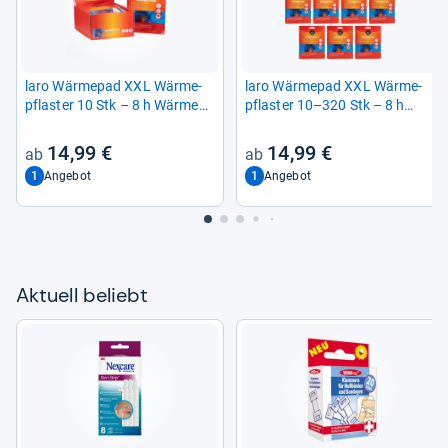
laro Wär­me­pad XXL Wär­me­
laro Wär­me­pad XXL Wär­me­
pflas­ter 10 Stk – 8 h Wärme
pflas­ter 10–320 Stk – 8 h
für Rücken & Mus­keln, 10-​tlg.
Wärme für Rücken & Mus­keln,
10-​tlg.
14,99 €
14,99 €
1
1
Angebot
Angebot
Aktu­ell beliebt