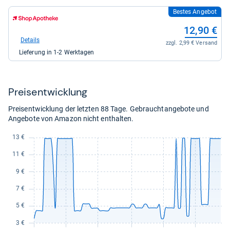
Bestes Angebot
zum
Shop:
12,90 €
bei
Shop
Details
zzgl. 2,99 € Versand
Apotheke
Lieferung in 1-2 Werktagen
DE
für
12,90
kaufen.
Preis­ent­wick­lung
Preisentwicklung der letzten 88 Tage. Gebrauchtangebote und
Angebote von Amazon nicht enthalten.