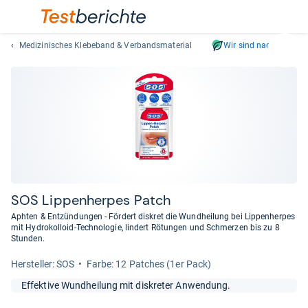
Medizinisches Klebeband & Verbandsmaterial
Wir sind nachhaltig
Suc
Geben
Sie
mindest
drei
Zeichen
ein.
Vorschl
erschei
automat
SOS Lip­pen­her­pes Patch
und
Aphten & Entzündungen - Fördert diskret die Wundheilung bei Lippenherpes
lassen
mit Hydrokolloid-Technologie, lindert Rötungen und Schmerzen bis zu 8
Stunden.
sich
mit
Her­stel­ler: SOS
Farbe: 12 Patches (1er Pack)
den
Pfeiltas
Effektive Wundheilung mit diskreter Anwendung.
auswähl