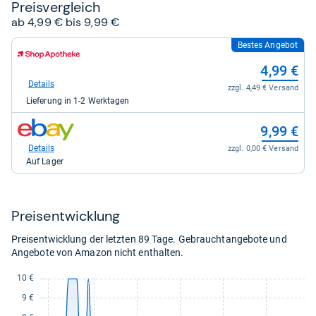
Preis­ver­gleich
ab 4,99 € bis 9,99 €
Bestes Angebot
zum
Shop:
4,99 €
bei
Shop
Details
zzgl. 4,49 € Versand
Apotheke
Lieferung in 1-2 Werktagen
DE
für
zum
4,99
9,99 €
Shop:
kaufen.
bei
Details
zzgl. 0,00 € Versand
eBay
Auf Lager
für
9,99
kaufen.
Preis­ent­wick­lung
Preisentwicklung der letzten 89 Tage. Gebrauchtangebote und
Angebote von Amazon nicht enthalten.