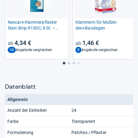
Nex­care Klam­mer­pflas­ter
Klam­mern für Mul­bin­
Steri-​Strip R150C, 8 St. –
den+Ban­da­gen
Effek­tive Wund­ver­sor­gung
4,34 €
1,46 €
10
9
Angebote vergleichen
Angebote vergleichen
Datenblatt
Allgemein
Anzahl der Einheiten
24
Farbe
Transparent
Formulierung
Patches / Pflaster