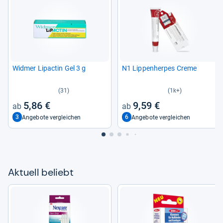
Wid­mer Lipac­tin Gel 3 g
N1 Lip­pen­her­pes Creme
(31)
(1k+)
5,86 €
9,59 €
3
6
Angebote vergleichen
Angebote vergleichen
Aktu­ell beliebt