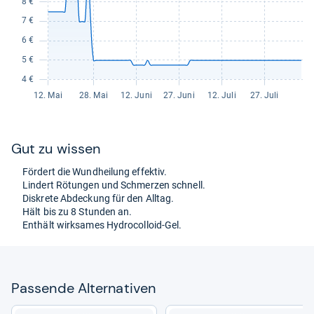
Gut zu wis­sen
För­dert die Wund­hei­lung effek­tiv.
Lin­dert Rötun­gen und Schmer­zen schnell.
Dis­krete Abde­ckung für den All­tag.
Hält bis zu 8 Stun­den an.
Ent­hält wirk­sa­mes Hydro­col­loid-​Gel.
Pas­sende Alter­na­ti­ven