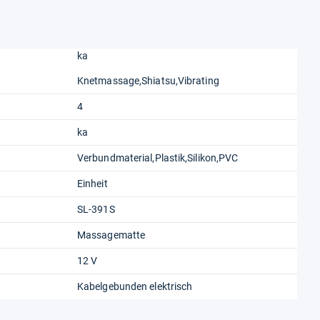
ka
Knetmassage,Shiatsu,Vibrating
4
ka
Verbundmaterial,Plastik,Silikon,PVC
Einheit
SL-391S
Massagematte
12 V
Kabelgebunden elektrisch