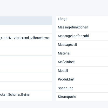
Länge
Massagefunktionen
Massagekopfanzahl
,Geheizt,Vibrierend,Selbstwärme
Massagezeit
Material
Maßeinheit
Modell
Produktart
Spannung
cken,Schulter,Beine
Stromquelle