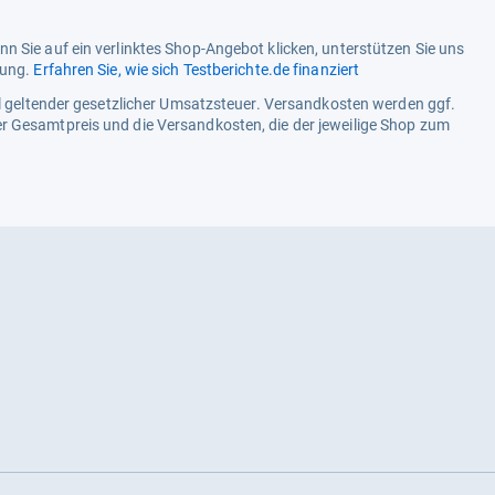
n Sie auf ein verlinktes Shop-Angebot klicken, unterstützen Sie uns
tung.
Erfahren Sie, wie sich Testberichte.de finanziert
ell geltender gesetzlicher Umsatzsteuer. Versandkosten werden ggf.
r Gesamtpreis und die Versandkosten, die der jeweilige Shop zum