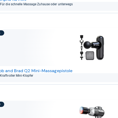
Für die schnelle Mas­sage Zuhause oder unter­wegs
8
ob and Brad Q2 Mini-Massagepistole
Kraft­vol­ler Mini-​Klop­fer
9