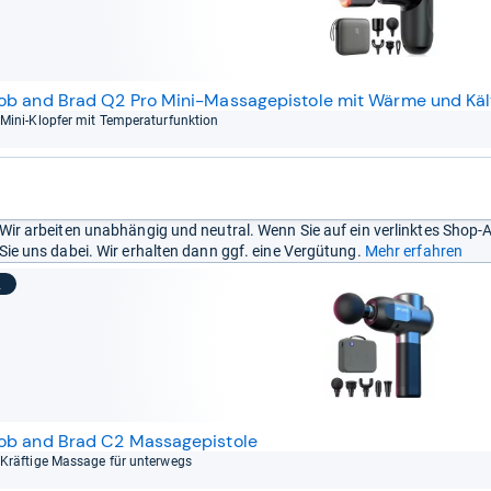
ob and Brad Q2 Pro Mini-Massagepistole mit Wärme und Käl
Mini-​Klop­fer mit Tem­pe­ra­tur­funk­tion
Wir arbeiten unabhängig und neutral. Wenn Sie auf ein verlinktes Shop-
Sie uns dabei. Wir erhalten dann ggf. eine Vergütung.
Mehr erfahren
2
ob and Brad C2 Massagepistole
Kräf­tige Mas­sage für unter­wegs