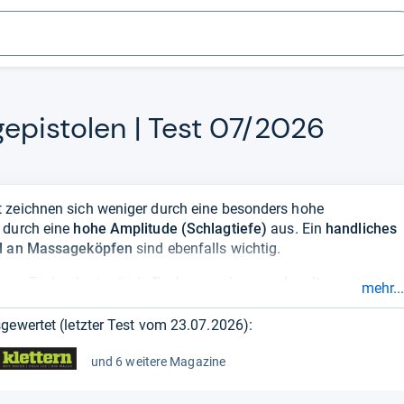
e­pis­to­len | Test 07/2026
 zeichnen sich weniger durch eine besonders hohe
 durch eine
hohe Amplitude (Schlagtiefe)
aus. Ein
handliches
hl an Massageköpfen
sind ebenfalls wichtig.
junge Technologie, die
in Fachmagazinen noch selten getestet
mehr...
ckern von Verspannungen oder Verhärtungen der
ein vage pistolenförmiges, akkubetriebenes Massagegerät, auf
gewertet (letzter Test vom
23.07.2026
):
 wird. Auf diese Weise können Sie sich selbst an
Stellen
hne Hilfe zu erreichen wären
. Verschiedene Massageköpfe
und 6 weitere Magazine
chiedlicher Muskelgruppen; ob Oberarm, Unterschenkel oder
geräte
eignen sich Massagepistolen daher zur Verwendung im