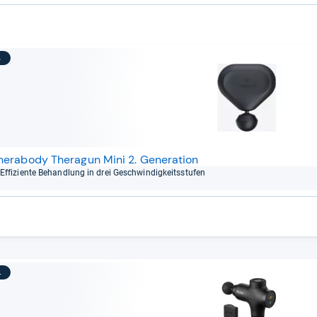
3
herabody Theragun Mini 2. Generation
Effi­zi­ente Behand­lung in drei Geschwin­dig­keits­stu­fen
4