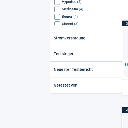
Hyperice
(5)
Medisana
(4)
Beurer
(4)
Xiaomi
(3)
Orthomechanik
(3)
Stromversorgung
Urikar
(3)
Lidl / Silvercrest
(3)
Testsieger
T
Neuester Testbericht
Getestet von