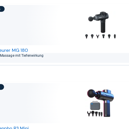
6
eurer MG 180
Mas­sage mit Tie­fen­wir­kung
7
enpho R3 Mini