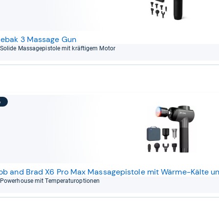
ebak 3 Massage Gun
Solide Mas­sa­ge­pis­tole mit kräf­ti­gem Motor
5
ob and Brad X6 Pro Max Massagepistole mit Wärme-Kälte u
Power­house mit Tem­pe­ra­tu­r­op­tio­nen