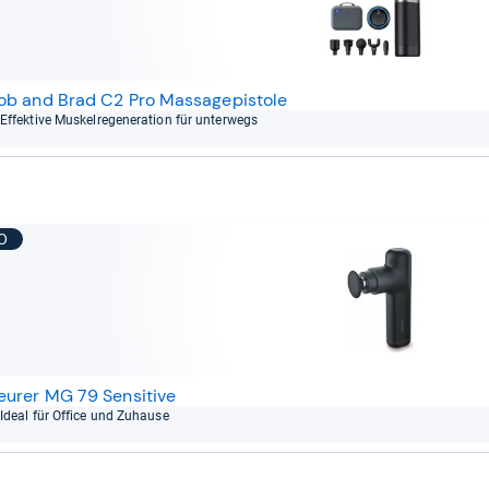
ob and Brad C2 Pro Massagepistole
Effek­tive Mus­kel­re­ge­ne­ra­tion für unter­wegs
10
eurer MG 79 Sensitive
Ideal für Office und Zuhause