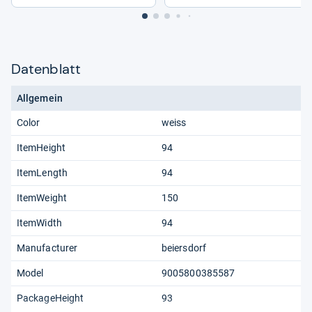
Datenblatt
Allgemein
Color
weiss
ItemHeight
94
ItemLength
94
ItemWeight
150
ItemWidth
94
Manufacturer
beiersdorf
Model
9005800385587
PackageHeight
93