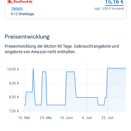
15,16 €
kaufen.
Shop:
bei
Details
zzgl. 0,00 € Versand
Kaufland
9-12 Werktage
für
15,16
kaufen.
Preis­ent­wick­lung
Preisentwicklung der letzten 90 Tage. Gebrauchtangebote und
Angebote von Amazon nicht enthalten.