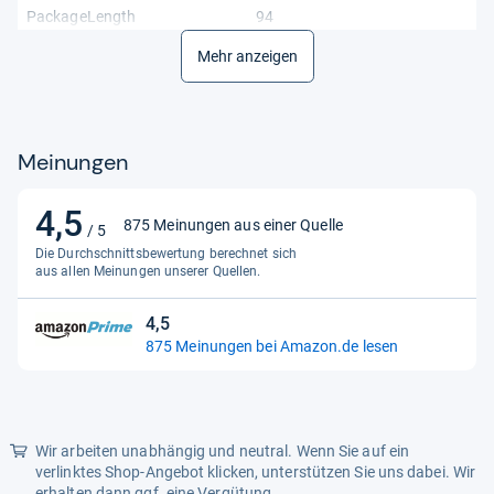
PackageLength
94
PackageWeight
Mehr anzeigen
460
PackageWidth
94
PartNumber
9005800385587
Meinungen
Produktart
NA
4,5
ReleaseDate
20250221
4,5
875 Meinungen aus einer Quelle
/ 5
von
Size
Die Durchschnittsbewertung berechnet sich
1 stuck 1 er pack
5
aus allen Meinungen unserer Quellen.
Sternen
4,5
4,5
875 Meinungen bei Amazon.de lesen
von
5
Sternen
Wir arbeiten unabhängig und neutral. Wenn Sie auf ein
verlinktes Shop-Angebot klicken, unterstützen Sie uns dabei. Wir
erhalten dann ggf. eine Vergütung.