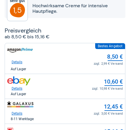
Sehr gut
Sternen
Hochwirksame Creme für intensive
1,5
Hautpflege.
Preis­ver­gleich
ab 8,50 € bis 15,16 €
Bestes Angebot
zum
Shop:
8,50 €
bei
Amazon.de
Details
zzgl. 2,99 € Versand
für
Auf Lager
8,50
kaufen.
zum
10,60 €
Shop:
bei
Details
zzgl. 10,98 € Versand
eBay
Auf Lager
für
10,60
zum
12,45 €
kaufen.
Shop:
bei
Details
zzgl. 3,00 € Versand
galaxus
8-11 Werktage
für
12,45
zum