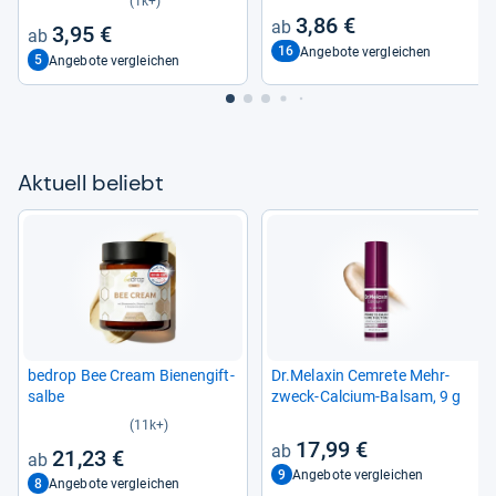
(1k+)
3,86 €
3,95 €
16
Angebote vergleichen
5
Angebote vergleichen
Aktu­ell beliebt
bedrop Bee Cream Bie­nen­gift­
Dr.Mela­xin Cem­rete Mehr­
salbe
zweck-​Cal­cium-​Bal­sam, 9 g
(11k+)
17,99 €
21,23 €
9
Angebote vergleichen
8
Angebote vergleichen