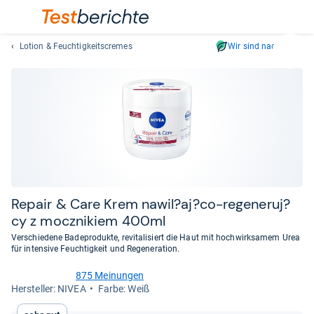
Lotion & Feuchtigkeitscremes
Wir sind nachhaltig
Suc
Geben
Sie
mindest
drei
Zeichen
ein.
Vorschl
erschei
automat
Repair & Care Krem nawil?aj?co-​rege­ne­ruj?
und
cy z mocz­ni­kiem 400ml
lassen
Verschiedene Badeprodukte, revitalisiert die Haut mit hochwirksamem Urea
sich
für intensive Feuchtigkeit und Regeneration.
mit
den
875 Meinungen
4,5
Her­stel­ler: NIVEA
Farbe: Weiß
Pfeiltas
von
auswähl
5