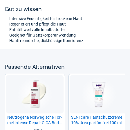
Gut zu wis­sen
Inten­sive Feuch­tig­keit für tro­ckene Haut
Rege­ne­riert und pflegt die Haut
Ent­hält wert­volle Inhaltss­toffe
Geeig­net für Ganz­kör­peran­wen­dung
Haut­freund­li­che, dick­flüs­sige Kon­sis­tenz
Pas­sende Alter­na­ti­ven
Neu­tro­gena Nor­we­gi­sche For­
SENI care Haut­schutz­creme
mel Intense Repair CICA Body­
10% Urea par­füm­frei 100 ml
bal­sam 250 ml