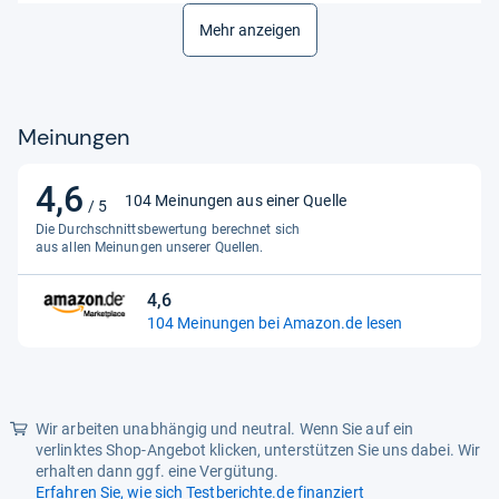
Wirksame Inhaltsstoffe
Mehr anzeigen
Polividon Jod
Meinungen
4,6
4,6
104 Meinungen aus einer Quelle
/ 5
von
Die Durchschnittsbewertung berechnet sich
5
aus allen Meinungen unserer Quellen.
Sternen
4,6
4,6
104 Meinungen bei Amazon.de lesen
von
5
Sternen
Wir arbeiten unabhängig und neutral. Wenn Sie auf ein
verlinktes Shop-Angebot klicken, unterstützen Sie uns dabei. Wir
erhalten dann ggf. eine Vergütung.
Erfahren Sie, wie sich Testberichte.de finanziert