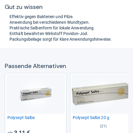
Gut zu wis­sen
Effek­tiv gegen Bak­te­rien und Pilze.
Anwen­dung bei ver­schie­de­nen Wund­ty­pen.
Prak­ti­sche Sal­ben­form für lokale Anwen­dung.
Ent­hält bewähr­ten Wirk­stoff Povi­don-​Jod.
Packungs­bei­lage sorgt für klare Anwen­dungs­hin­weise.
Pas­sende Alter­na­ti­ven
Poly­sept Salbe
Poly­sept Salbe 20 g
(21)
3,11 €