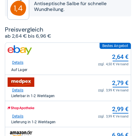
Sternen
Antiseptische Salbe für schnelle
1,4
Wundheilung.
Preis­ver­gleich
ab 2,64 € bis 6,96 €
Bestes Angebot
zum
Shop:
2,64 €
bei
eBay
Details
zzgl. 4,50 € Versand
für
Auf Lager
2,64
kaufen.
zum
2,79 €
Shop:
bei
Details
zzgl. 3,99 € Versand
medpex
Lieferbar in 1-2 Werktagen
für
2,79
zum
2,99 €
kaufen.
Shop:
bei
Details
zzgl. 3,99 € Versand
Shop
Lieferung in 1-2 Werktagen
Apotheke
DE
zum
6,96 €
für