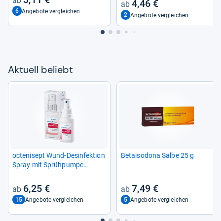
4,46 €
6
Angebote vergleichen
2
Angebote vergleichen
Aktu­ell beliebt
octe­ni­sept Wund-​Des­in­fek­tion
Betais­odona Salbe 25 g
Spray mit Sprüh­pumpe
Lösung 50 ml
6,25 €
7,49 €
15
5
Angebote vergleichen
Angebote vergleichen