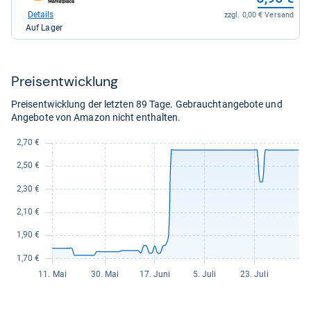
Shop:
2,99
bei
Details
zzgl. 0,00 € Versand
kaufen.
Amazon.de
Auf Lager
für
6,96
kaufen.
Preis­ent­wick­lung
Preisentwicklung der letzten 89 Tage. Gebrauchtangebote und
Angebote von Amazon nicht enthalten.