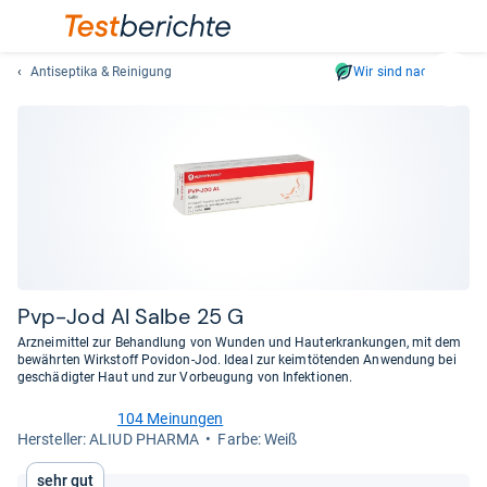
Antiseptika & Reinigung
Wir sind nachhaltig
Suc
Geben
Sie
mindest
drei
Zeichen
ein.
Vorschl
erschei
automat
Pvp-​Jod Al Salbe 25 G
und
Arzneimittel zur Behandlung von Wunden und Hauterkrankungen, mit dem
lassen
bewährten Wirkstoff Povidon-Jod. Ideal zur keimtötenden Anwendung bei
geschädigter Haut und zur Vorbeugung von Infektionen.
sich
mit
104 Meinungen
den
4,6
Her­stel­ler: ALIUD PHARMA
Farbe: Weiß
von
Pfeiltas
5
auswähl
Sehr gut