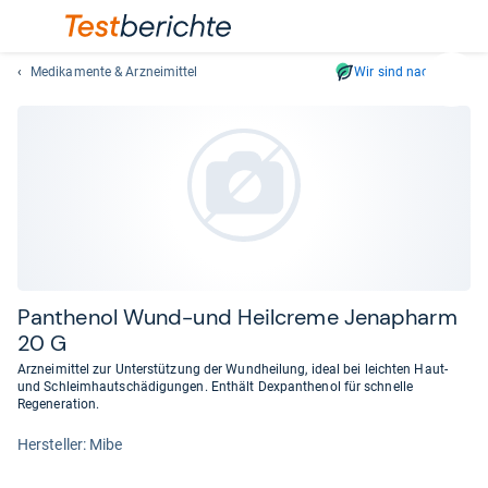
Medikamente & Arzneimittel
Wir sind nachhaltig
Suc
Geben
Sie
mindest
drei
Zeichen
ein.
Vorschl
erschei
automat
Pan­the­nol Wund-​und Heil­creme Jen­apharm
und
20 G
lassen
Arzneimittel zur Unterstützung der Wundheilung, ideal bei leichten Haut-
sich
und Schleimhautschädigungen. Enthält Dexpanthenol für schnelle
mit
Regeneration.
den
Her­stel­ler: Mibe
Pfeiltas
auswähl