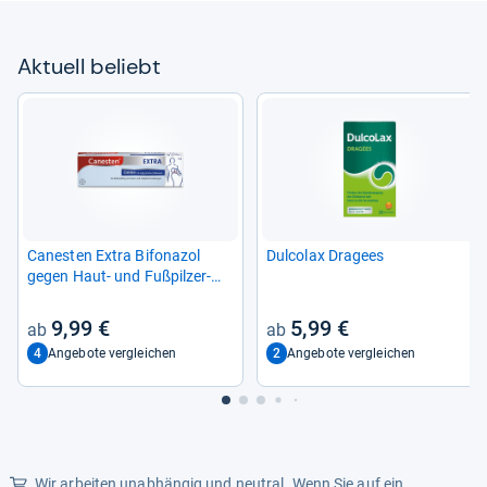
Aktu­ell beliebt
Canes­ten Extra Bifona­zol
Dul­co­lax Dra­gees
gegen Haut-​ und Fuß­pil­zer­
kran­kun­gen
9,99 €
5,99 €
4
2
Angebote vergleichen
Angebote vergleichen
Wir arbeiten unabhängig und neutral. Wenn Sie auf ein