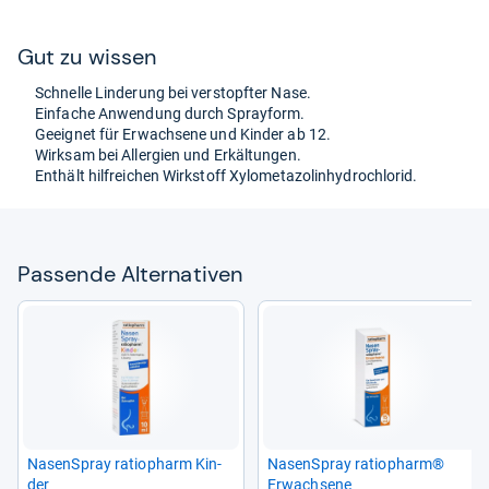
Gut zu wis­sen
Schnelle Lin­de­rung bei ver­stopf­ter Nase.
Ein­fa­che Anwen­dung durch Spray­form.
Geeig­net für Erwach­sene und Kin­der ab 12.
Wirk­sam bei All­er­gien und Erkäl­tun­gen.
Ent­hält hilf­rei­chen Wirk­stoff Xylo­me­ta­zol­in­hy­dro­chlo­rid.
Pas­sende Alter­na­ti­ven
Nasen­Spray ratio­pharm Kin­
Nasen­Spray ratio­pharm®
der
Erwach­sene