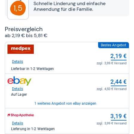
Sternen
Schnelle Linderung und einfache
1,5
Anwendung für die Familie.
Preis­ver­gleich
ab 2,19 € bis 5,81 €
Bestes Angebot
zum
Shop:
2,19 €
bei
medpex
Details
zzgl. 3,99 € Versand
für
Lieferbar in 1-2 Werktagen
2,19
kaufen.
zum
2,44 €
Shop:
bei
Details
zzgl. 4,50 € Versand
eBay
Auf Lager
für
2,44
1 weiteres Angebot von eBay anzeigen
kaufen.
zum
zum
3,73 €
3,19 €
Shop:
Shop:
bei
bei
Details
Details
zzgl. 4,50 € Versand
zzgl. 3,99 € Versand
eBay
Shop
Auf Lager
Lieferung in 1-2 Werktagen
für
Apotheke