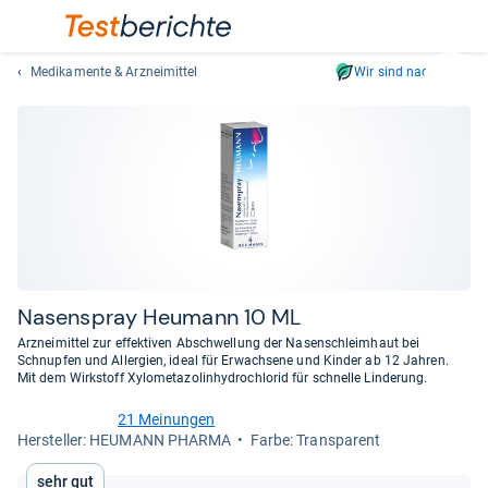
Medikamente & Arzneimittel
Wir sind nachhaltig
Suc
Geben
Sie
mindest
drei
Zeichen
ein.
Vorschl
erschei
automat
Nasen­spray Heu­mann 10 ML
und
Arzneimittel zur effektiven Abschwellung der Nasenschleimhaut bei
lassen
Schnupfen und Allergien, ideal für Erwachsene und Kinder ab 12 Jahren.
Mit dem Wirkstoff Xylometazolinhydrochlorid für schnelle Linderung.
sich
mit
21 Meinungen
den
4,5
Her­stel­ler: HEUMANN PHARMA
Farbe: Transparent
von
Pfeiltas
5
auswähl
Sehr gut