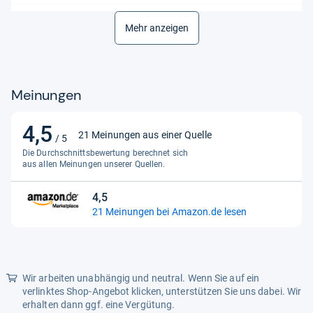
Produktart
Behandlung von Schnupfen
Mehr anzeigen
Verabreichungsform
Nasal
Meinungen
4,5
4,5
21 Meinungen aus einer Quelle
/ 5
von
Die Durchschnittsbewertung berechnet sich
5
aus allen Meinungen unserer Quellen.
Sternen
4,5
4,5
21 Meinungen bei Amazon.de lesen
von
5
Sternen
Wir arbeiten unabhängig und neutral. Wenn Sie auf ein
verlinktes Shop-Angebot klicken, unterstützen Sie uns dabei. Wir
erhalten dann ggf. eine Vergütung.