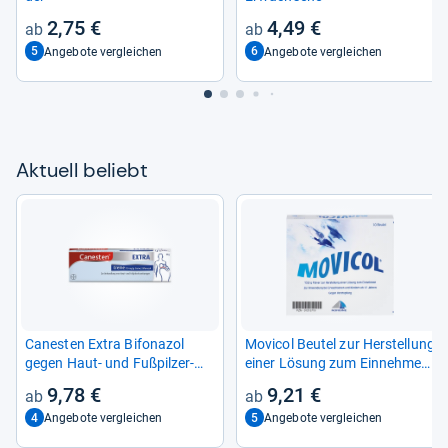
2,75 €
4,49 €
5
6
Angebote vergleichen
Angebote vergleichen
Aktu­ell beliebt
Canes­ten Extra Bifona­zol
Movi­col Beu­tel zur Her­stel­lung
gegen Haut-​ und Fuß­pil­zer­
einer Lösung zum Ein­neh­men
kran­kun­gen
10 St
9,78 €
9,21 €
4
5
Angebote vergleichen
Angebote vergleichen