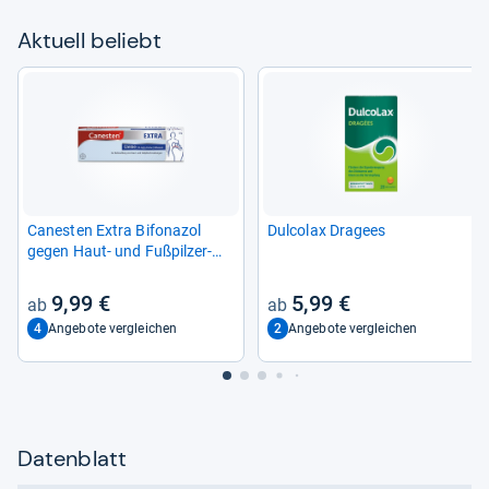
Aktu­ell beliebt
Canes­ten Extra Bifona­zol
Dul­co­lax Dra­gees
gegen Haut-​ und Fuß­pil­zer­
kran­kun­gen
9,99 €
5,99 €
4
2
Angebote vergleichen
Angebote vergleichen
Datenblatt