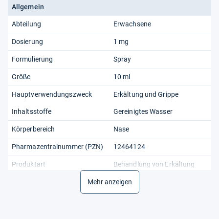
Allgemein
Abteilung
Erwachsene
Dosierung
1 mg
Formulierung
Spray
Größe
10 ml
Hauptverwendungszweck
Erkältung und Grippe
Inhaltsstoffe
Gereinigtes Wasser
Körperbereich
Nase
Pharmazentralnummer (PZN)
12464124
Produktart
Behandlung von Erkältung
Wirksame Inhaltsstoffe
Mehr anzeigen
Benzalkoniumchlorid