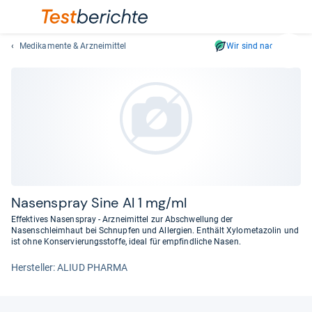
Medikamente & Arzneimittel
Wir sind nachhaltig
Suc
Geben
Sie
mindest
drei
Zeichen
ein.
Vorschl
erschei
automat
Nasen­spray Sine Al 1 mg/ml
und
Effektives Nasenspray - Arzneimittel zur Abschwellung der
lassen
Nasenschleimhaut bei Schnupfen und Allergien. Enthält Xylometazolin und
ist ohne Konservierungsstoffe, ideal für empfindliche Nasen.
sich
mit
Her­stel­ler: ALIUD PHARMA
den
Pfeiltas
auswähl