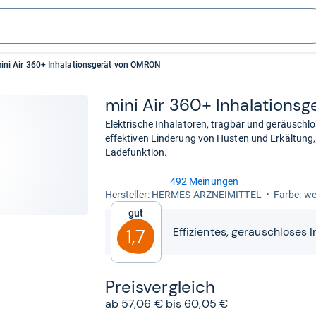
ini Air 360+ Inhalationsgerät von OMRON
mini Air 360+ Inha­la­ti­ons
Elektrische Inhalatoren, tragbar und geräuschlo
effektiven Linderung von Husten und Erkältung
Ladefunktion.
492 Meinungen
4,3
Her­stel­ler: HERMES ARZNEIMITTEL
Farbe: we
von
Gut
5
Sternen
Effizientes, geräuschloses I
1,7
Preis­ver­gleich
ab 57,06 € bis 60,05 €