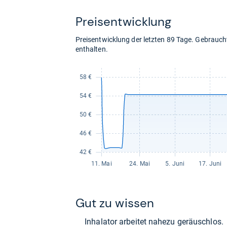
kaufen.
Preis­ent­wick­lung
Preisentwicklung der letzten 89 Tage. Gebrau
enthalten.
Gut zu wis­sen
Inha­la­tor arbei­tet nahezu geräusch­los.