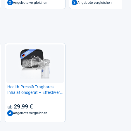
2
2
Angebote vergleichen
Angebote vergleichen
Health Press® Trag­ba­res
Inha­la­ti­ons­ge­rät – Effek­ti­ver
Ver­neb­ler für Erwach­sene &
Kin­der
29,99 €
4
Angebote vergleichen