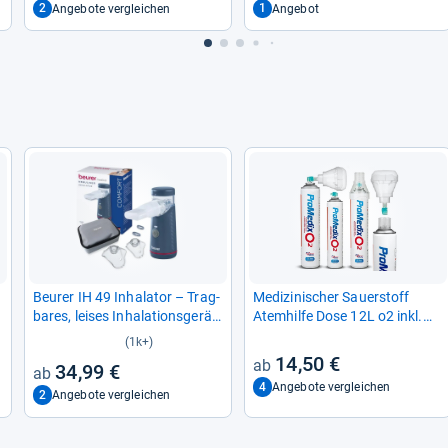
2
1
Angebote vergleichen
Angebot
Beu­rer IH 49 Inha­la­tor – Trag­
Medi­zi­ni­scher Sau­er­stoff
ba­res, lei­ses Inha­la­ti­ons­ge­rät
Atem­hilfe Dose 12L o2 inkl.
für Kin­der und Erwach­sene
Mund­stück Inha­lier­bar
(1k+)
14,50 €
34,99 €
4
Angebote vergleichen
2
Angebote vergleichen