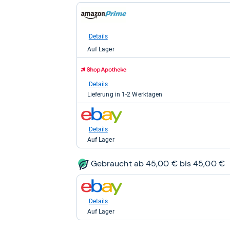
zum
Shop:
bei
Amazon.de
Details
für
Auf Lager
57,06
kaufen.
zum
Shop:
bei
Details
Shop
Lieferung in 1-2 Werktagen
Apotheke
DE
zum
für
Shop:
59,89
bei
Details
kaufen.
eBay
Auf Lager
für
60,05
kaufen.
Gebraucht ab 45,00 € bis 45,00 €
zum
Shop:
bei
Details
eBay
Auf Lager
für
45,00