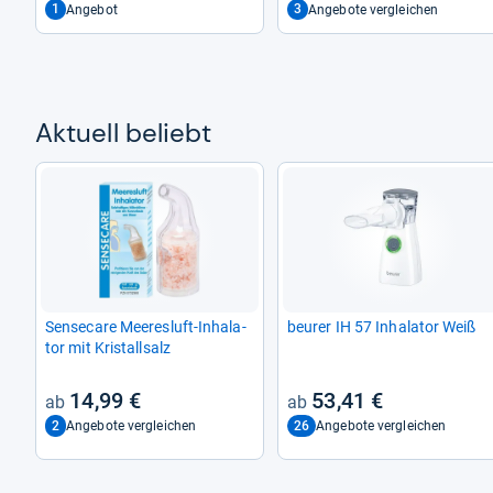
1
3
Angebot
Angebote vergleichen
Aktu­ell beliebt
Sen­se­care Mee­res­luft-​Inha­la­
beu­rer IH 57 Inha­la­tor Weiß
tor mit Kris­tall­salz
14,99 €
53,41 €
2
26
Angebote vergleichen
Angebote vergleichen