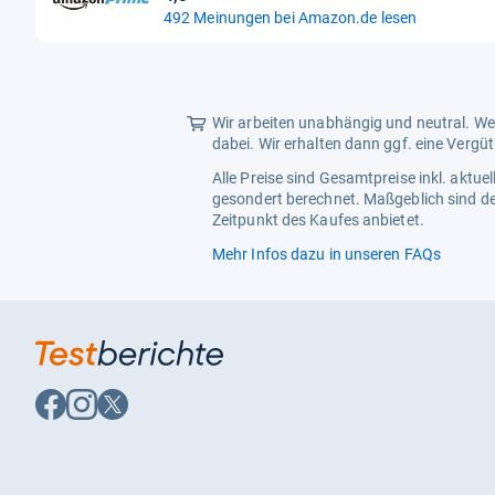
4,3
492 Meinungen bei Amazon.de lesen
von
5
Sternen
Wir arbeiten unabhängig und neutral. Wen
dabei. Wir erhalten dann ggf. eine Vergü
Alle Preise sind Gesamtpreise inkl. aktu
gesondert berechnet. Maßgeblich sind de
Zeitpunkt des Kaufes anbietet.
Mehr Infos dazu in unseren FAQs
Auf
Auf
Auf
Facebook
Instagram
X
folgen
folgen
folgen