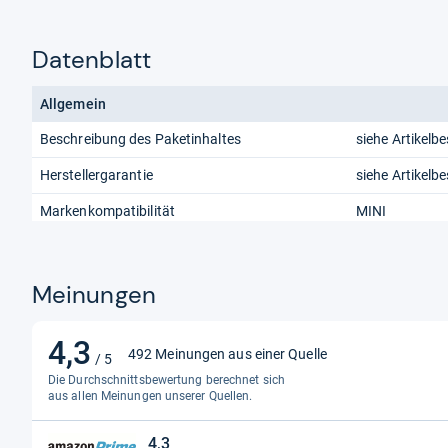
Datenblatt
Allgemein
Beschreibung des Paketinhaltes
siehe Artikelb
Herstellergarantie
siehe Artikelb
Markenkompatibilität
MINI
Meinungen
4,3
4,3
492 Meinungen aus einer Quelle
/ 5
von
Die Durchschnittsbewertung berechnet sich
5
aus allen Meinungen unserer Quellen.
Sternen
4,3