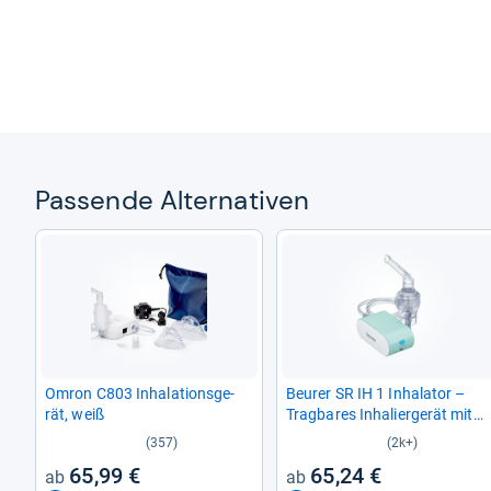
Pas­sende Alter­na­ti­ven
Omron C803 Inha­la­ti­ons­ge­
Beu­rer SR IH 1 Inha­la­tor –
rät, weiß
Trag­ba­res Inha­lier­ge­rät mit
Akku für Atem­wegs­er­kran­
(357)
(2k+)
kun­gen
65,99 €
65,24 €