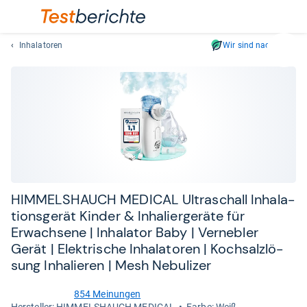
Inhalatoren
Wir sind nachhaltig
Suc
Geben
Sie
mindest
drei
Zeichen
ein.
Vorschl
erschei
automat
HIM­MELS­HAUCH MEDI­CAL Ultra­schall Inha­la­
und
ti­ons­ge­rät Kin­der & Inha­lier­ge­räte für
lassen
Erwach­sene | Inha­la­tor Baby | Ver­neb­ler
sich
Gerät | Elek­tri­sche Inha­la­to­ren | Koch­salz­lö­
mit
sung Inha­lie­ren | Mesh Nebu­li­zer
den
Pfeiltas
854 Meinungen
auswähl
4,2
Her­stel­ler: HIMMELSHAUCH MEDICAL
Farbe: Weiß