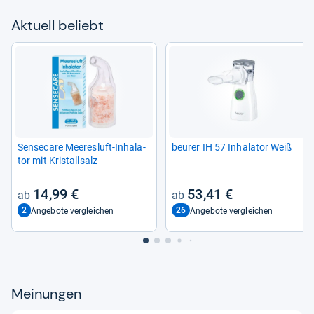
Aktu­ell beliebt
Sen­se­care Mee­res­luft-​Inha­la­
beu­rer IH 57 Inha­la­tor Weiß
tor mit Kris­tall­salz
14,99 €
53,41 €
2
26
Angebote vergleichen
Angebote vergleichen
Meinungen