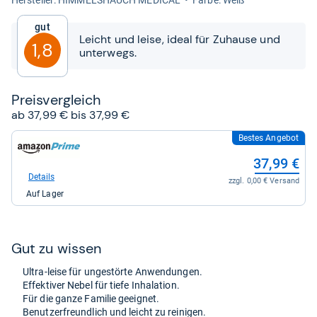
von
5
Gut
Sternen
Leicht und leise, ideal für Zuhause und
1,8
unterwegs.
Preis­ver­gleich
ab 37,99 € bis 37,99 €
Bestes Angebot
zum
Shop:
37,99 €
bei
Amazon.de
Details
zzgl. 0,00 € Versand
für
Auf Lager
37,99
kaufen.
Gut zu wis­sen
Ultra-​leise für unge­störte Anwen­dun­gen.
Effek­ti­ver Nebel für tiefe Inha­la­tion.
Für die ganze Fami­lie geeig­net.
Benut­zer­freund­lich und leicht zu rei­ni­gen.